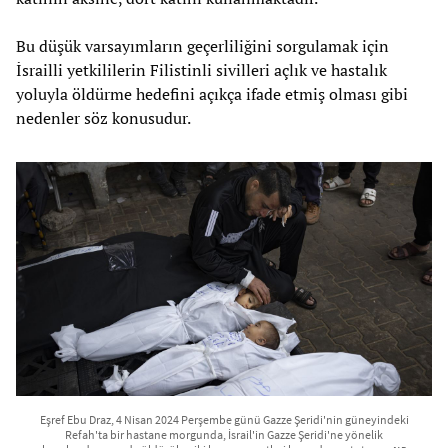
Bu düşük varsayımların geçerliliğini sorgulamak için
İsrailli yetkililerin Filistinli sivilleri açlık ve hastalık
yoluyla öldürme hedefini açıkça ifade etmiş olması gibi
nedenler söz konusudur.
Eşref Ebu Draz, 4 Nisan 2024 Perşembe günü Gazze Şeridi'nin güneyindeki
Refah'ta bir hastane morgunda, İsrail'in Gazze Şeridi'ne yönelik