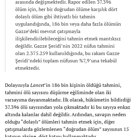
arasında değişmektedir. Rapor edilen 37.396
ölüm için, her bir doğrudan ölüme karşılık dört
dolaylı ölüm gibi ihtiyatlı bir tahmin
uygulandığında, 186 bin veya daha fazla ölümün
Gazze’deki mevcut çatışmayla
ilişkilendirilebileceğini tahmin etmek mantıksız
değildir. Gazze Şeridi’nin 2022 nüfus tahmini
olan 2.375.259 kullanıldığında, bu rakam Gazze
Şeridi’ndeki toplam nüfusun %7,9’una tekabül
etmektedir.
Dolayısıyla
Lancet
’in 186 bin kişinin öldüğü tahmini,
tahmini ölü sayısını düşürme eğiliminde olan iki
varsayıma dayanmaktadır. İlk olarak, hükümetin bildirdiği
37.396 ölü sayısından yola çıkmaktadır ki bu sayıya enkaz
altında kalanlar dahil değildir. Ardından, savaşın neden
olduğu “dolaylı” ölümleri tahmin etmek için, diğer
çatışmalarda gözlemlenen “doğrudan ölüm” sayısının 15
katının aksine, dört katını kullanmaktadır.