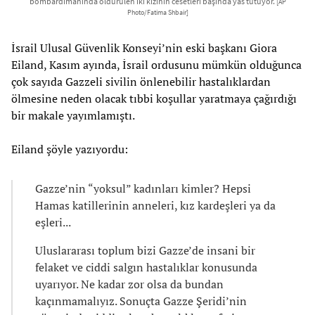
bombardımanında öldürülen iki kızının cesetleri başında yas tutuyor.
[AP
Photo/Fatima Shbair]
İsrail Ulusal Güvenlik Konseyi’nin eski başkanı Giora
Eiland, Kasım ayında, İsrail ordusunu mümkün olduğunca
çok sayıda Gazzeli sivilin önlenebilir hastalıklardan
ölmesine neden olacak tıbbi koşullar yaratmaya çağırdığı
bir makale yayımlamıştı.
Eiland şöyle yazıyordu:
Gazze’nin “yoksul” kadınları kimler? Hepsi
Hamas katillerinin anneleri, kız kardeşleri ya da
eşleri...
Uluslararası toplum bizi Gazze’de insani bir
felaket ve ciddi salgın hastalıklar konusunda
uyarıyor. Ne kadar zor olsa da bundan
kaçınmamalıyız. Sonuçta Gazze Şeridi’nin