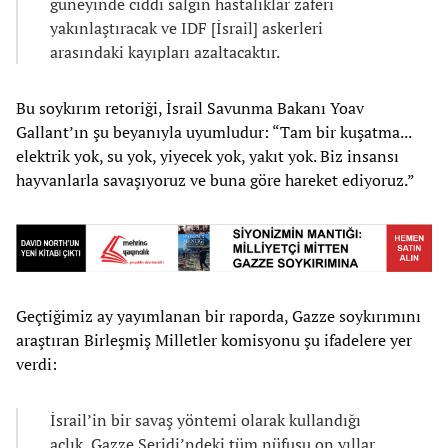
güneyinde ciddi salgın hastalıklar zaferi
yakınlaştıracak ve IDF [İsrail] askerleri
arasındaki kayıpları azaltacaktır.
Bu soykırım retoriği, İsrail Savunma Bakanı Yoav
Gallant’ın şu beyanıyla uyumludur: “Tam bir kuşatma...
elektrik yok, su yok, yiyecek yok, yakıt yok. Biz insansı
hayvanlarla savaşıyoruz ve buna göre hareket ediyoruz.”
Geçtiğimiz ay yayımlanan bir raporda, Gazze soykırımını
araştıran Birleşmiş Milletler komisyonu şu ifadelere yer
verdi:
İsrail’in bir savaş yöntemi olarak kullandığı
açlık, Gazze Şeridi’ndeki tüm nüfusu on yıllar