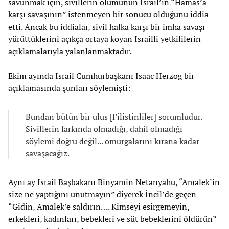
savunmak için, sivillerin ölümünün İsrail’in “Hamas’a
karşı savaşının” istenmeyen bir sonucu olduğunu iddia
etti. Ancak bu iddialar, sivil halka karşı bir imha savaşı
yürüttüklerini açıkça ortaya koyan İsrailli yetkililerin
açıklamalarıyla yalanlanmaktadır.
Ekim ayında İsrail Cumhurbaşkanı Isaac Herzog bir
açıklamasında şunları söylemişti:
Bundan bütün bir ulus [Filistinliler] sorumludur.
Sivillerin farkında olmadığı, dahil olmadığı
söylemi doğru değil... omurgalarını kırana kadar
savaşacağız.
Aynı ay İsrail Başbakanı Binyamin Netanyahu, “Amalek’in
size ne yaptığını unutmayın” diyerek İncil’de geçen
“Gidin, Amalek’e saldırın. ... Kimseyi esirgemeyin,
erkekleri, kadınları, bebekleri ve süt bebeklerini öldürün”