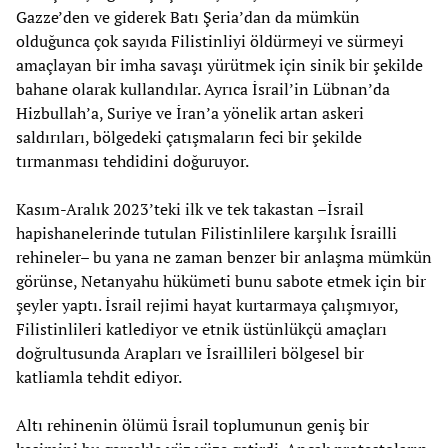
Gazze’den ve giderek Batı Şeria’dan da mümkün
olduğunca çok sayıda Filistinliyi öldürmeyi ve sürmeyi
amaçlayan bir imha savaşı yürütmek için sinik bir şekilde
bahane olarak kullandılar. Ayrıca İsrail’in Lübnan’da
Hizbullah’a, Suriye ve İran’a yönelik artan askeri
saldırıları, bölgedeki çatışmaların feci bir şekilde
tırmanması tehdidini doğuruyor.
Kasım-Aralık 2023’teki ilk ve tek takastan –İsrail
hapishanelerinde tutulan Filistinlilere karşılık İsrailli
rehineler– bu yana ne zaman benzer bir anlaşma mümkün
görünse, Netanyahu hükümeti bunu sabote etmek için bir
şeyler yaptı. İsrail rejimi hayat kurtarmaya çalışmıyor,
Filistinlileri katlediyor ve etnik üstünlükçü amaçları
doğrultusunda Arapları ve İsraillileri bölgesel bir
katliamla tehdit ediyor.
Altı rehinenin ölümü İsrail toplumunun geniş bir