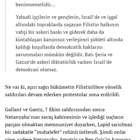
benimsemelidir…
Yahudi işçilerin ve gençlerin, İsrail’de ve işgal
altındaki topraklarda yaşayan Filistin halkının
vahşi bir askeri baskı ve giderek daha da
küstahlaşan kanunsuz yerleşimci şiddeti altında
kaldığı koşullarda demokratik haklarını
savunmaları mümkün değildir. Batı Şeria ve
Gazze’de askeri diktatörlük varken İsrail’de
demokrasi olamaz.
Ne var ki, aşırı sağcı hükümetin Filistinlilere yönelik
saldırıları devam ederken protestolar sona erdirildi.
Gallant ve Gantz, 7 Ekim saldırısından sonra
Netanyahu’nun savaş kabinesinin ve işlediği suçların
parçası olmaktan memnuniyet duyarken, Lapid sarsılmaz
bir sadakatle “muhalefet” rolünü üstlendi. Şimdi onlar
yine, sadece Netanyahu, Smotriç ve Ben Gvir’in kapısına