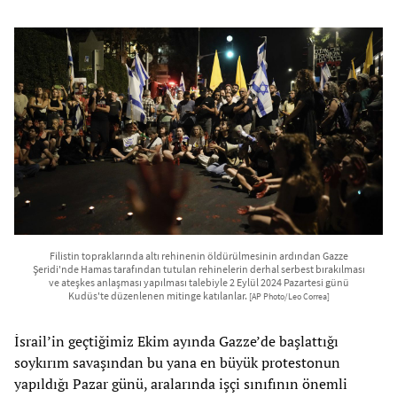
Filistin topraklarında altı rehinenin öldürülmesinin ardından Gazze
Şeridi'nde Hamas tarafından tutulan rehinelerin derhal serbest bırakılması
ve ateşkes anlaşması yapılması talebiyle 2 Eylül 2024 Pazartesi günü
Kudüs'te düzenlenen mitinge katılanlar.
[AP Photo/Leo Correa]
İsrail’in geçtiğimiz Ekim ayında Gazze’de başlattığı
soykırım savaşından bu yana en büyük protestonun
yapıldığı Pazar günü, aralarında işçi sınıfının önemli