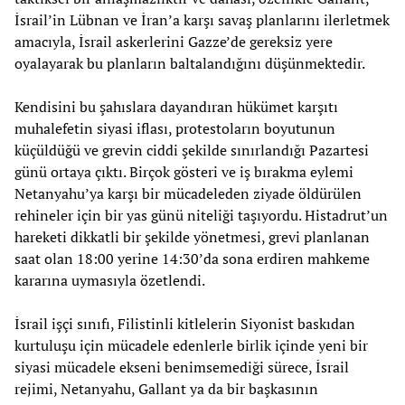
İsrail’in Lübnan ve İran’a karşı savaş planlarını ilerletmek
amacıyla, İsrail askerlerini Gazze’de gereksiz yere
oyalayarak bu planların baltalandığını düşünmektedir.
Kendisini bu şahıslara dayandıran hükümet karşıtı
muhalefetin siyasi iflası, protestoların boyutunun
küçüldüğü ve grevin ciddi şekilde sınırlandığı Pazartesi
günü ortaya çıktı. Birçok gösteri ve iş bırakma eylemi
Netanyahu’ya karşı bir mücadeleden ziyade öldürülen
rehineler için bir yas günü niteliği taşıyordu. Histadrut’un
hareketi dikkatli bir şekilde yönetmesi, grevi planlanan
saat olan 18:00 yerine 14:30’da sona erdiren mahkeme
kararına uymasıyla özetlendi.
İsrail işçi sınıfı, Filistinli kitlelerin Siyonist baskıdan
kurtuluşu için mücadele edenlerle birlik içinde yeni bir
siyasi mücadele ekseni benimsemediği sürece, İsrail
rejimi, Netanyahu, Gallant ya da bir başkasının