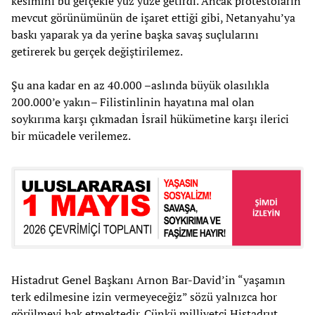
kesimini bu gerçekle yüz yüze getirdi. Ancak protestoların
mevcut görünümünün de işaret ettiği gibi, Netanyahu’ya
baskı yaparak ya da yerine başka savaş suçlularını
getirerek bu gerçek değiştirilemez.
Şu ana kadar en az 40.000 –aslında büyük olasılıkla
200.000’e yakın– Filistinlinin hayatına mal olan
soykırıma karşı çıkmadan İsrail hükümetine karşı ilerici
bir mücadele verilemez.
Histadrut Genel Başkanı Arnon Bar-David’in “yaşamın
terk edilmesine izin vermeyeceğiz” sözü yalnızca hor
görülmeyi hak etmektedir. Çünkü milliyetçi Histadrut