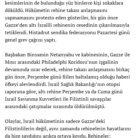
kesimlerinin de bulunduğu yüz binlerce kişi sokaklara
döküldü. Hükümetin rehine takası anlaşmasını
yapmamasını protesto eden gösteriler, bir gün önce
Gazze’den altı İsrailli rehinenin cesedinin çıkarılmasıyla
tetiklendi. Histadrut sendika federasyonu Pazartesi günü
genel grev çağrısı yaptı.
Başbakan Binyamin Netanyahu ve kabinesinin, Gazze ile
Mısır arasındaki Philadelphi Koridoru’nun işgalinin
devamında ısrar ederek, rehine takası anlaşmasını birkaç
gün önce, Perşembe günü fiilen baltalamış olduğu haberi
öfkeyi alevlendirdi. İsrail Sağlık Bakanlığı’nın otopsi
raporuna göre, altı rehine Perşembe ya da Cuma günü
İsrail Savunma Kuvvetleri ile Filistinli savaşçılar
arasındaki çatışmalar sırasında öldürülmüştü.
Olaylar, İsrail hükümetinin sadece Gazze’deki
Filistinlilerin değil, aynı zamanda rehinelerin hayatlarını
da hiçe saydığını açıkça ortaya koydu. Rehineler;