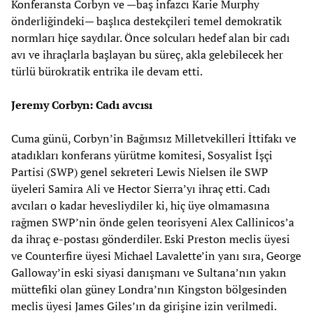
Konferansta Corbyn ve —baş infazcı Karie Murphy
önderliğindeki— başlıca destekçileri temel demokratik
normları hiçe saydılar. Önce solcuları hedef alan bir cadı
avı ve ihraçlarla başlayan bu süreç, akla gelebilecek her
türlü bürokratik entrika ile devam etti.
Jeremy Corbyn: Cadı avcısı
Cuma günü, Corbyn’in Bağımsız Milletvekilleri İttifakı ve
atadıkları konferans yürütme komitesi, Sosyalist İşçi
Partisi (SWP) genel sekreteri Lewis Nielsen ile SWP
üyeleri Samira Ali ve Hector Sierra’yı ihraç etti. Cadı
avcıları o kadar hevesliydiler ki, hiç üye olmamasına
rağmen SWP’nin önde gelen teorisyeni Alex Callinicos’a
da ihraç e-postası gönderdiler. Eski Preston meclis üyesi
ve Counterfire üyesi Michael Lavalette’in yanı sıra, George
Galloway’in eski siyasi danışmanı ve Sultana’nın yakın
müttefiki olan güney Londra’nın Kingston bölgesinden
meclis üyesi James Giles’ın da girişine izin verilmedi.