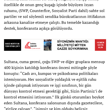
özellikle de onun genç kuşağı içinde büyüyen isyan
ruhunu, (SWP, Counterfire, Sosyalist Parti dahil) sahte sol
partiler ve sol söylemli sendika bürokratlarının ittifakının
arkasına kanalize etmeye çalıştı. Bu temelde kazandığı
destek, konferansta açıkça görülüyordu.
Sultana, cuma gecesi, çoğu SWP ve diğer gruplara mensup
400 kişinin katıldığı konferans öncesi mitingde şöyle
konuştu: “Cadı avı, kumpas ve psikodrama politikaları
istemiyorum. Her sosyalistle yoldaşlık ve eşitlik ruhu
içinde çalışmak istiyorum ve işçi sınıfının, bir gün
dünyayı kontrol etmesi gerektiği gibi, Sizin Partiniz’i de
kontrol etmesini istiyorum.” İlk günkü oturumları boykot
eden Sultana, konferans salonunun dışında gazetecilere,
“gizlice çalışan”, “isimsiz ve kim olduğu belirsiz