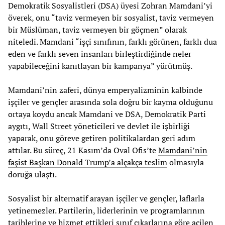
Demokratik Sosyalistleri (DSA) üyesi Zohran Mamdani’yi
överek, onu “taviz vermeyen bir sosyalist, taviz vermeyen
bir Müslüman, taviz vermeyen bir göçmen” olarak
niteledi. Mamdani “işçi sınıfının, farklı görünen, farklı dua
eden ve farklı seven insanları birleştirdiğinde neler
yapabileceğini kanıtlayan bir kampanya” yürütmüş.
Mamdani’nin zaferi, dünya emperyalizminin kalbinde
işçiler ve gençler arasında sola doğru bir kayma olduğunu
ortaya koydu ancak Mamdani ve DSA, Demokratik Parti
aygıtı, Wall Street yöneticileri ve devlet ile işbirliği
yaparak, onu göreve getiren politikalardan geri adım
attılar. Bu süreç, 21 Kasım’da Oval Ofis’te
Mamdani’nin
faşist Başkan Donald Trump’a alçakça teslim
olmasıyla
doruğa ulaştı.
Sosyalist bir alternatif arayan işçiler ve gençler, laflarla
yetinemezler. Partilerin, liderlerinin ve programlarının
tarihlerine ve hizmet ettikleri sınıf çıkarlarına göre acilen