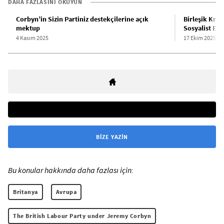
DAHA FAZLASINI OKUYUN
Corbyn’in Sizin Partiniz destekçilerine açık
Birleşik Kral
mektup
Sosyalist Eşit
4 Kasım 2025
17 Ekim 2025
BIZE YAZIN
Bu konular hakkında daha fazlası için:
Britanya
Avrupa
The British Labour Party under Jeremy Corbyn