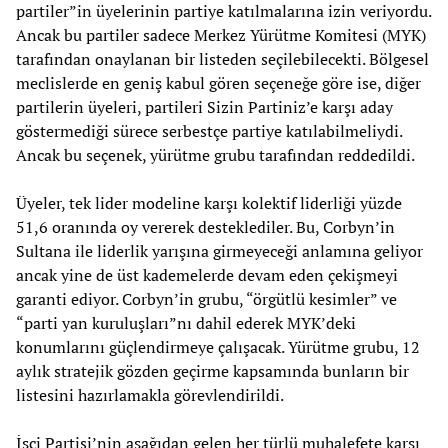
partiler”in üyelerinin partiye katılmalarına izin veriyordu.
Ancak bu partiler sadece Merkez Yürütme Komitesi (MYK)
tarafından onaylanan bir listeden seçilebilecekti. Bölgesel
meclislerde en geniş kabul gören seçeneğe göre ise, diğer
partilerin üyeleri, partileri Sizin Partiniz’e karşı aday
göstermediği sürece serbestçe partiye katılabilmeliydi.
Ancak bu seçenek, yürütme grubu tarafından reddedildi.
Üyeler, tek lider modeline karşı kolektif liderliği yüzde
51,6 oranında oy vererek desteklediler. Bu, Corbyn’in
Sultana ile liderlik yarışına girmeyeceği anlamına geliyor
ancak yine de üst kademelerde devam eden çekişmeyi
garanti ediyor. Corbyn’in grubu, “örgütlü kesimler” ve
“parti yan kuruluşları”nı dahil ederek MYK’deki
konumlarını güçlendirmeye çalışacak. Yürütme grubu, 12
aylık stratejik gözden geçirme kapsamında bunların bir
listesini hazırlamakla görevlendirildi.
İşçi Partisi’nin aşağıdan gelen her türlü muhalefete karşı