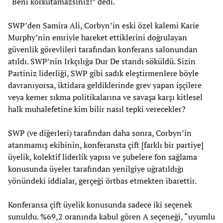
“Beni korkutamazsınız!” dedi.
SWP’den Samira Ali, Corbyn’in eski özel kalemi Karie
Murphy’nin emriyle hareket ettiklerini doğrulayan
güvenlik görevlileri tarafından konferans salonundan
atıldı. SWP’nin Irkçılığa Dur De standı söküldü. Sizin
Partiniz liderliği, SWP gibi sadık eleştirmenlere böyle
davranıyorsa, iktidara geldiklerinde grev yapan işçilere
veya kemer sıkma politikalarına ve savaşa karşı kitlesel
halk muhalefetine kim bilir nasıl tepki verecekler?
SWP (ve diğerleri) tarafından daha sonra, Corbyn’in
atanmamış ekibinin, konferansta çift [farklı bir partiye]
üyelik, kolektif liderlik yapısı ve şubelere fon sağlama
konusunda üyeler tarafından yenilgiye uğratıldığı
yönündeki iddialar, gerçeği örtbas etmekten ibarettir.
Konferansa çift üyelik konusunda sadece iki seçenek
sunuldu. %69,2 oranında kabul gören A seçeneği, “uyumlu