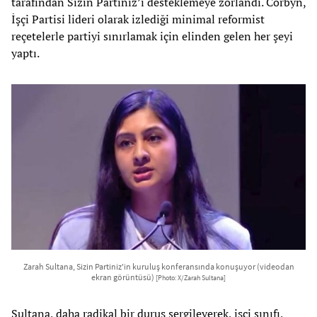
tarafından Sizin Partiniz’i desteklemeye zorlandı. Corbyn,
İşçi Partisi lideri olarak izlediği minimal reformist
reçetelerle partiyi sınırlamak için elinden gelen her şeyi
yaptı.
Zarah Sultana, Sizin Partiniz'in kuruluş konferansında konuşuyor (videodan
ekran görüntüsü)
[Photo: X/Zarah Sultana]
Sultana, daha radikal bir duruş sergileyerek, işçi sınıfı,