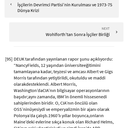
İşçilerin Devrimci Partisi’nin Kurulması ve 1973-75
Dünya Krizi
NEXT
Wohlforth’tan Sonra İşçiler Birliği
[
95
]
DEUK tarafından yayınlanan rapor şunu açıklıyordu:
“NancyFields, 12 yaşından üniversiteeğitimini
tamamlayana kadar, teyzesi ve amcası Albert ve Gigs
Morris tarafından yetiştirildi, okutuldu ve maddi
olarakdesteklendi. Albert Morris,
Washington’daCIA’nın bilgisayar operasyonlarının
başıdır;aynı zamanda, IBM’in önemli hissesenedi
sahiplerinden biridir. O, CIA’nın öncülü olan
OSS’ninüyesiydi ve emperyalizmin bir ajanı olarak
Polonya’da çalıştı.1960’lı yıllar boyunca,onların
Maine’deki evlerine sıkça konuk olan Richard Helms,
CIA’nın eski yöneticisiydi ve şimdi İran’da ABD