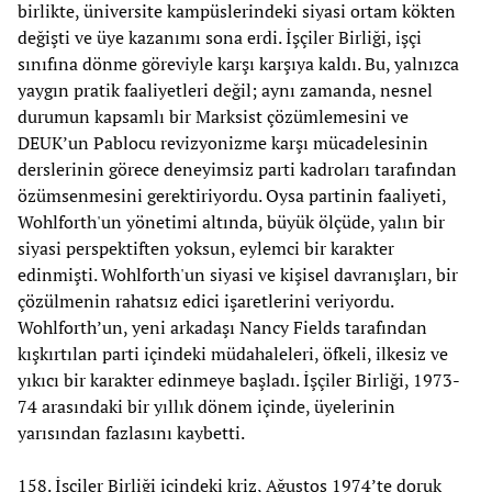
birlikte, üniversite kampüslerindeki siyasi ortam kökten
değişti ve üye kazanımı sona erdi. İşçiler Birliği, işçi
sınıfına dönme göreviyle karşı karşıya kaldı. Bu, yalnızca
yaygın pratik faaliyetleri değil; aynı zamanda, nesnel
durumun kapsamlı bir Marksist çözümlemesini ve
DEUK’un Pablocu revizyonizme karşı mücadelesinin
derslerinin görece deneyimsiz parti kadroları tarafından
özümsenmesini gerektiriyordu. Oysa partinin faaliyeti,
Wohlforth'un yönetimi altında, büyük ölçüde, yalın bir
siyasi perspektiften yoksun, eylemci bir karakter
edinmişti. Wohlforth'un siyasi ve kişisel davranışları, bir
çözülmenin rahatsız edici işaretlerini veriyordu.
Wohlforth’un, yeni arkadaşı Nancy Fields tarafından
kışkırtılan parti içindeki müdahaleleri, öfkeli, ilkesiz ve
yıkıcı bir karakter edinmeye başladı. İşçiler Birliği, 1973-
74 arasındaki bir yıllık dönem içinde, üyelerinin
yarısından fazlasını kaybetti.
158. İşçiler Birliği içindeki kriz, Ağustos 1974’te doruk