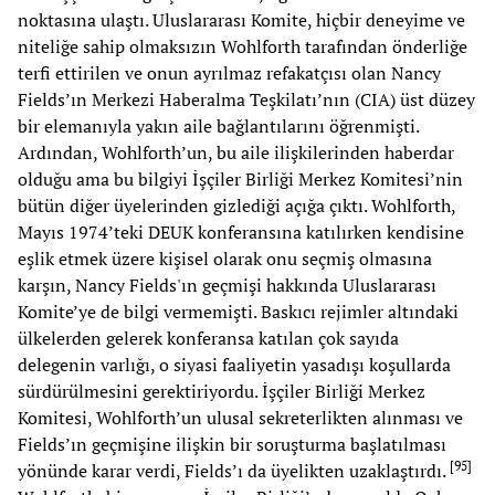
noktasına ulaştı. Uluslararası Komite, hiçbir deneyime ve
niteliğe sahip olmaksızın Wohlforth tarafından önderliğe
terfi ettirilen ve onun ayrılmaz refakatçısı olan Nancy
Fields’ın Merkezi Haberalma Teşkilatı’nın (CIA) üst düzey
bir elemanıyla yakın aile bağlantılarını öğrenmişti.
Ardından, Wohlforth’un, bu aile ilişkilerinden haberdar
olduğu ama bu bilgiyi İşçiler Birliği Merkez Komitesi’nin
bütün diğer üyelerinden gizlediği açığa çıktı. Wohlforth,
Mayıs 1974’teki DEUK konferansına katılırken kendisine
eşlik etmek üzere kişisel olarak onu seçmiş olmasına
karşın, Nancy Fields'ın geçmişi hakkında Uluslararası
Komite’ye de bilgi vermemişti. Baskıcı rejimler altındaki
ülkelerden gelerek konferansa katılan çok sayıda
delegenin varlığı, o siyasi faaliyetin yasadışı koşullarda
sürdürülmesini gerektiriyordu. İşçiler Birliği Merkez
Komitesi, Wohlforth’un ulusal sekreterlikten alınması ve
Fields’ın geçmişine ilişkin bir soruşturma başlatılması
[
95
]
yönünde karar verdi, Fields’ı da üyelikten uzaklaştırdı.