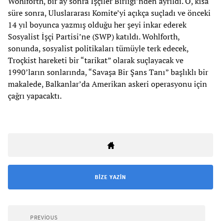
Wohlforth, bir ay sonra İşçiler Birliği’nden ayrıldı. O, kısa
süre sonra, Uluslararası Komite’yi açıkça suçladı ve önceki
14 yıl boyunca yazmış olduğu her şeyi inkar ederek
Sosyalist İşçi Partisi’ne (SWP) katıldı. Wohlforth,
sonunda, sosyalist politikaları tümüyle terk edecek,
Troçkist hareketi bir “tarikat” olarak suçlayacak ve
1990’ların sonlarında, “Savaşa Bir Şans Tanı” başlıklı bir
makalede, Balkanlar’da Amerikan askeri operasyonu için
çağrı yapacaktı.
BIZE YAZIN
PREVIOUS