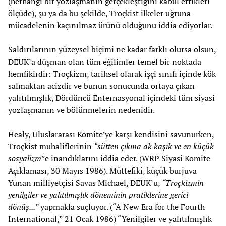
(herhangi bir yozlaşmanın gerçekleştiğini kabul ettikleri
ölçüde), şu ya da bu şekilde, Troçkist ilkeler uğruna
mücadelenin kaçınılmaz ürünü olduğunu iddia ediyorlar.
Saldırılarının yüzeysel biçimi ne kadar farklı olursa olsun,
DEUK’a düşman olan tüm eğilimler temel bir noktada
hemfikirdir: Troçkizm, tarihsel olarak işçi sınıfı içinde kök
salmaktan acizdir ve bunun sonucunda ortaya çıkan
yalıtılmışlık, Dördüncü Enternasyonal içindeki tüm siyasi
yozlaşmanın ve bölünmelerin nedenidir.
Healy, Uluslararası Komite’ye karşı kendisini savunurken,
Troçkist muhaliflerinin
“sütten çıkma ak kaşık ve en küçük
sosyalizm
”e inandıklarını iddia eder. (WRP Siyasi Komite
Açıklaması, 30 Mayıs 1986). Müttefiki, küçük burjuva
Yunan milliyetçisi Savas Michael, DEUK’u,
“Troçkizmin
yenilgiler ve yalıtılmışlık döneminin pratiklerine gerici
dönüş...”
yapmakla suçluyor. (“A New Era for the Fourth
International,” 21 Ocak 1986) “Yenilgiler ve yalıtılmışlık