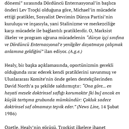
dönemi” sırasında Dördüncü Enternasyonal’in başlıca
önderi Lev Troçki olduğuna göre, Michael’in mücadele
ettiği pratikler, Sosyalist Devrimin Dünya Partisi’nin
kuruluşu ve inşasıyla, yani Stalinizme ve merkezciliğe
karşı mücadele ile bağlantılı pratiklerdir. O, Marksist
ilkeler ve program uğruna mücadelenin
“dünya işçi sınıfına
ve Dördüncü Enternasyonal’e yenilgiler dayatmaya çalışmak
anlamına geldiğini”
ilan ediyor.
(A.g.e.)
Healy, bir başka açıklamasında, oportünizmin gerekli
olduğunda ısrar ederek kendi pratiklerini savunmuş ve
Uluslararası Komite’nin önde gelen destekçilerinden
David North’a şu şekilde saldırmıştır:
“Ona göre... en
hayati mesele doktrinsel saflığı korumaktır [ki bu] ancak en
küçük tartışma grubunda mümkündür: Çokluk sadece
doktrinsel saf olmamayı teşvik eder.” (News Line,
14 Şubat
1986)
Özetle, Healy’nin görüşü, Troçkist ilkelere ihanet