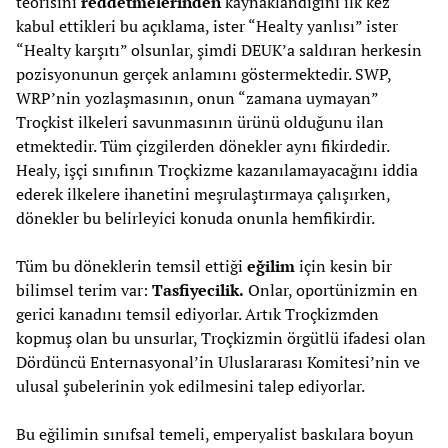
teorisini
reddetmelerinden
kaynaklandığını ilk kez
kabul ettikleri bu açıklama, ister “Healty yanlısı” ister
“Healty karşıtı” olsunlar, şimdi DEUK’a saldıran herkesin
pozisyonunun gerçek anlamını göstermektedir. SWP,
WRP’nin yozlaşmasının, onun “zamana uymayan”
Troçkist ilkeleri savunmasının ürünü olduğunu ilan
etmektedir. Tüm çizgilerden dönekler aynı fikirdedir.
Healy, işçi sınıfının Troçkizme kazanılamayacağını iddia
ederek ilkelere ihanetini meşrulaştırmaya çalışırken,
dönekler bu belirleyici konuda onunla hemfikirdir.
Tüm bu döneklerin temsil ettiği
eğilim
için kesin bir
bilimsel terim var:
Tasfiyecilik.
Onlar, oportünizmin en
gerici kanadını temsil ediyorlar. Artık Troçkizmden
kopmuş olan bu unsurlar, Troçkizmin örgütlü ifadesi olan
Dördüncü Enternasyonal’in Uluslararası Komitesi’nin ve
ulusal şubelerinin yok edilmesini talep ediyorlar.
Bu eğilimin sınıfsal temeli, emperyalist baskılara boyun