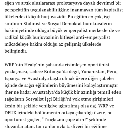
eğen ve artık uluslararası proletaryaya dayalı devrimci bir
perspektifin uygulanabilirliğine inanmayan tüm kapitalist
ülkelerdeki küçük burjuvazidir. Bu eğilim en çok, işçi
sınıfının Stalinist ve Sosyal Demokrat bürokrasilerin
hakimiyetinde olduğu büyük emperyalist merkezlerde ve
radikal küçük burjuvazinin kitlesel anti-emperyalist
mücadeleye hakim olduğu az gelişmiş ülkelerde
belirgindir.
WRP’nin Healy’nin şahsında cisimleşen oportünist
yozlaşması, sadece Britanya’da değil, Yunanistan, Peru,
İspanya ve Avustralya başta olmak üzere diğer şubeler
içinde de sağcı eğilimlerin büyümesini kolaylaştırmıştır
(her ne kadar Avustralya’da küçük bir azınlığı temsil eden
sağcıların Sosyalist İşçi Birliği’ni yok etme girişimleri
kesin bir şekilde yenilgiye uğratılmış olsa da). WRP ve
DEUK içindeki bölünmenin ortaya çıkardığı üzere, bu
oportünist güçler, “Troçkizmi çöpe atın!” şeklinde
sloganlar atan, tam anlamıyla tasfiyeci bir eğilime