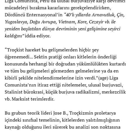
Liga Comunista, Peru’da ulusal burjuvaziye karşı devrimci
mücadeleyi bırakma kararlarını gerekçelendirirken,
Dördüncü Enternasyonal’in
“40’lı yıllarda Arnavutluk, Çin,
Yugoslavya, Doğu Avrupa, Vietnam, Kore, Cezayir vb. ile
yeniden başlatılan dünya devriminin yeni gelişimine seyirci
kaldığını”
iddia ediyor.
“Troçkist hareket bu gelişmelerden hiçbir şey
öğrenemedi... Sektin pratiği onları kitlelerin önderliği
konusunda herhangi bir doğrudan yükümlülükten kurtardı
ve tüm bu gelişmeleri görmezden gelmelerine ya da en
kibirli şekilde nitelendirmelerine izin verdi.”(age) Liga
Comunista’nın itiraz ettiği nitelemeler, ulusal burjuvazi,
Stalinist bürokrasi, küçük burjuva radikalizmi, merkezcilik
vb. Marksist terimlerdir.
Bu grubun teorik lideri Jose B., Troçkizmin proletarya
içindeki sınıfsal temelinin, kitlelerden yalıtılmışlığının
kaynağı olduğunu ileri sürerek bu analizi son noktasına