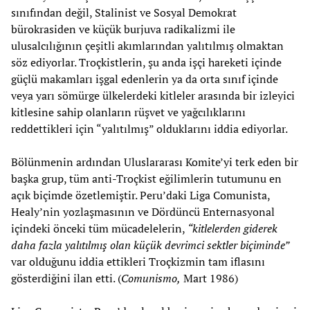
sınıfından değil, Stalinist ve Sosyal Demokrat
bürokrasiden ve küçük burjuva radikalizmi ile
ulusalcılığının çeşitli akımlarından yalıtılmış olmaktan
söz ediyorlar. Troçkistlerin, şu anda işçi hareketi içinde
güçlü makamları işgal edenlerin ya da orta sınıf içinde
veya yarı sömürge ülkelerdeki kitleler arasında bir izleyici
kitlesine sahip olanların rüşvet ve yağcılıklarını
reddettikleri için “yalıtılmış” olduklarını iddia ediyorlar.
Bölünmenin ardından Uluslararası Komite’yi terk eden bir
başka grup, tüm anti-Troçkist eğilimlerin tutumunu en
açık biçimde özetlemiştir. Peru’daki Liga Comunista,
Healy’nin yozlaşmasının ve Dördüncü Enternasyonal
içindeki önceki tüm mücadelelerin,
“kitlelerden giderek
daha fazla yalıtılmış olan küçük devrimci sektler biçiminde”
var olduğunu iddia ettikleri Troçkizmin tam iflasını
gösterdiğini ilan etti. (
Comunismo,
Mart 1986)