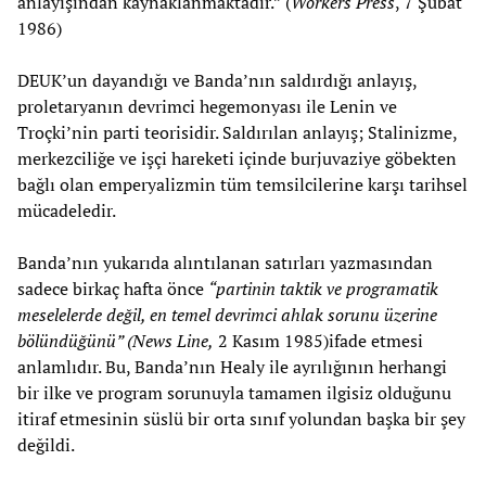
anlayışından kaynaklanmaktadır.” (
Workers Press
, 7 Şubat
1986)
DEUK’un dayandığı ve Banda’nın saldırdığı anlayış,
proletaryanın devrimci hegemonyası ile Lenin ve
Troçki’nin parti teorisidir. Saldırılan anlayış; Stalinizme,
merkezciliğe ve işçi hareketi içinde burjuvaziye göbekten
bağlı olan emperyalizmin tüm temsilcilerine karşı tarihsel
mücadeledir.
Banda’nın yukarıda alıntılanan satırları yazmasından
sadece birkaç hafta önce
“partinin taktik ve programatik
meselelerde değil, en temel devrimci ahlak sorunu üzerine
bölündüğünü” (News Line,
2 Kasım 1985)ifade etmesi
anlamlıdır. Bu, Banda’nın Healy ile ayrılığının herhangi
bir ilke ve program sorunuyla tamamen ilgisiz olduğunu
itiraf etmesinin süslü bir orta sınıf yolundan başka bir şey
değildi.