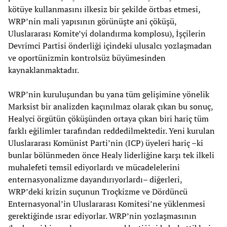
kötüye kullanmasını ilkesiz bir şekilde örtbas etmesi,
WRP’nin mali yapısının görünüşte ani çöküşü,
Uluslararası Komite’yi dolandırma komplosu), İşçilerin
Devrimci Partisi önderliği içindeki ulusalcı yozlaşmadan
ve oportünizmin kontrolsüz büyümesinden
kaynaklanmaktadır.
WRP’nin kuruluşundan bu yana tüm gelişimine yönelik
Marksist bir analizden kaçınılmaz olarak çıkan bu sonuç,
Healyci örgütün çöküşünden ortaya çıkan biri hariç tüm
farklı eğilimler tarafından reddedilmektedir. Yeni kurulan
Uluslararası Komünist Parti’nin (ICP) üyeleri hariç –ki
bunlar bölünmeden önce Healy liderliğine karşı tek ilkeli
muhalefeti temsil ediyorlardı ve mücadelelerini
enternasyonalizme dayandırıyorlardı– diğerleri,
WRP’deki krizin suçunun Troçkizme ve Dördüncü
Enternasyonal’in Uluslararası Komitesi’ne yüklenmesi
gerektiğinde ısrar ediyorlar. WRP’nin yozlaşmasının