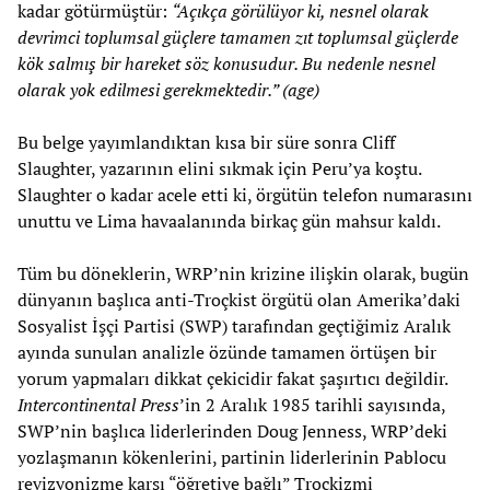
kadar götürmüştür:
“Açıkça görülüyor ki, nesnel olarak
devrimci toplumsal güçlere tamamen zıt toplumsal güçlerde
kök salmış bir hareket söz konusudur. Bu nedenle nesnel
olarak yok edilmesi gerekmektedir.” (age)
Bu belge yayımlandıktan kısa bir süre sonra Cliff
Slaughter, yazarının elini sıkmak için Peru’ya koştu.
Slaughter o kadar acele etti ki, örgütün telefon numarasını
unuttu ve Lima havaalanında birkaç gün mahsur kaldı.
Tüm bu döneklerin, WRP’nin krizine ilişkin olarak, bugün
dünyanın başlıca anti-Troçkist örgütü olan Amerika’daki
Sosyalist İşçi Partisi (SWP) tarafından geçtiğimiz Aralık
ayında sunulan analizle özünde tamamen örtüşen bir
yorum yapmaları dikkat çekicidir fakat şaşırtıcı değildir.
Intercontinental Press
’in 2 Aralık 1985 tarihli sayısında,
SWP’nin başlıca liderlerinden Doug Jenness, WRP’deki
yozlaşmanın kökenlerini, partinin liderlerinin Pablocu
revizyonizme karşı “öğretiye bağlı” Troçkizmi