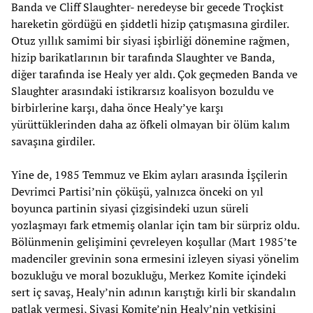
Banda ve Cliff Slaughter- neredeyse bir gecede Troçkist
hareketin gördüğü en şiddetli hizip çatışmasına girdiler.
Otuz yıllık samimi bir siyasi işbirliği dönemine rağmen,
hizip barikatlarının bir tarafında Slaughter ve Banda,
diğer tarafında ise Healy yer aldı. Çok geçmeden Banda ve
Slaughter arasındaki istikrarsız koalisyon bozuldu ve
birbirlerine karşı, daha önce Healy’ye karşı
yürüttüklerinden daha az öfkeli olmayan bir ölüm kalım
savaşına girdiler.
Yine de, 1985 Temmuz ve Ekim ayları arasında İşçilerin
Devrimci Partisi’nin çöküşü, yalnızca önceki on yıl
boyunca partinin siyasi çizgisindeki uzun süreli
yozlaşmayı fark etmemiş olanlar için tam bir sürpriz oldu.
Bölünmenin gelişimini çevreleyen koşullar (Mart 1985’te
madenciler grevinin sona ermesini izleyen siyasi yönelim
bozukluğu ve moral bozukluğu, Merkez Komite içindeki
sert iç savaş, Healy’nin adının karıştığı kirli bir skandalın
patlak vermesi, Siyasi Komite’nin Healy’nin yetkisini