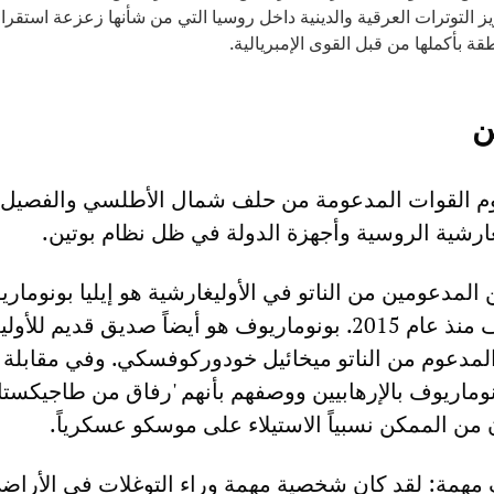
زيز التوترات العرقية والدينية داخل روسيا التي من شأنها زعزعة استقرا
ة بأكملها من قبل القوى الإمبريالية.
ن
وم القوات المدعومة من حلف شمال الأطلسي والفصيل ا
ارشية الروسية وأجهزة الدولة في ظل نظام بوتين.
 المدعومين من الناتو في الأوليغارشية هو إيليا بونومار
الذي يعيش في كييف منذ عام 2015. بونوماريوف هو أيضاً صديق قديم ل
لمدعوم من الناتو ميخائيل خودوركوفسكي. وفي مقابلة
نوماريوف بالإرهابيين ووصفهم بأنهم 'رفاق من طاجيكستان
ن من الممكن نسبياً الاستيلاء على موسكو عسكرياً.
 مهمة: لقد كان شخصية مهمة وراء التوغلات في الأراض