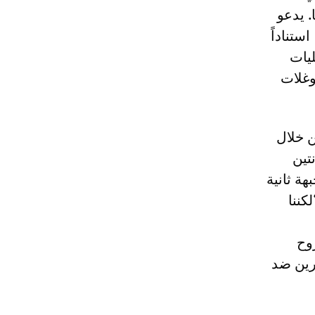
 يدعو
ستناداً
يات
وغلات
ن خلال
تين
ة ثانية
كننا
روح
صرين ضد