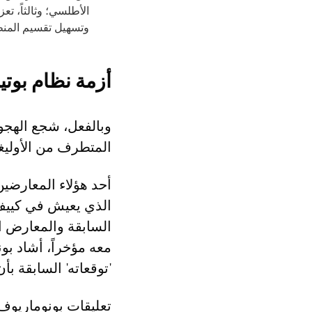
الأطلسي؛ وثالثاً، تع
وتسهيل تقسيم المنطق
أزمة نظام بوتي
وبالفعل، شجع الهج
المتطرف من الأوليغ
أحد هؤلاء المعارضين
السابقة والمعارض ا
معه مؤخراً، أشاد بو
'توقعاته' السابقة بأ
تعليقات بونوماريوف