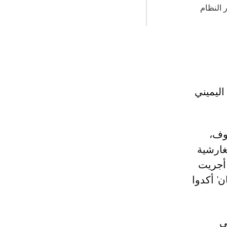
ر النظام
ليميني
يوف،
لأوليغارشية
 أجريت
' أكدوا
ي