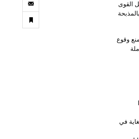
ل القوى
بالمذبحة
نع وقوع
ملة
اية في