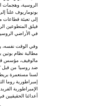
الروسية، وهجمات ال
بونوماريوف علناً إل
إلى تعبئة قطاعات م
فيلق المتطوعين الرو
في الأراضي الروسية
وفي الوقت نفسه، رد
مطالبة نظام بوتين ب
مالوفيف، مؤسس قناة 
ضد روسيا' من قبل 'ا
لسنا مستعمرة بريطا
إمبراطورية روما الثا
الإمبراطورية الفريد
أعدائنا الحقيقيين ف