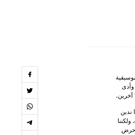
فلات الموسيقية
وأدى
 ندين
ولكننا
 حرض