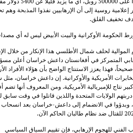
المفترض أن يحصلوا على 500000 روبل، أي ما يزيد قليلاً
 إعلامية روسية إلى أن الإرهابيين نفذوا المذبحة وهم تح
دف تخفيف القلق.
رط الحكومة الأوكرانية والبيت الأبيض ليس له أي مصداق
 الموالية لحلف شمال الأطلسي هذا الإنكار من خلال الإ
رهابي المتمركز في أفغانستان داعش خراسان أعلن مسؤو
حيحاً، فهذا يعزز الاستنتاج الواضح بأن هؤلاء الأفراد الأر
خابرات الأمريكية والأوكرانية. إن داعش خراسان، مثل س
 نتاج للإمبريالية الأمريكية. ومن المعروف أنها تضم ​​أف
ربتهم الولايات المتحدة واللذين قاتلوا في وقت سابق ل
ن، وبدؤوا في الانضمام إلى داعش-خراسان بعد انسحاب 
 الفني للهجوم الإرهابي، فإن تقييم السياق السياسي