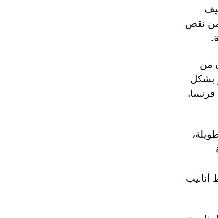
ييف
 من نقص
.
ن من
ر بشكل
فرنسا.
طويلة،
 أنابيب