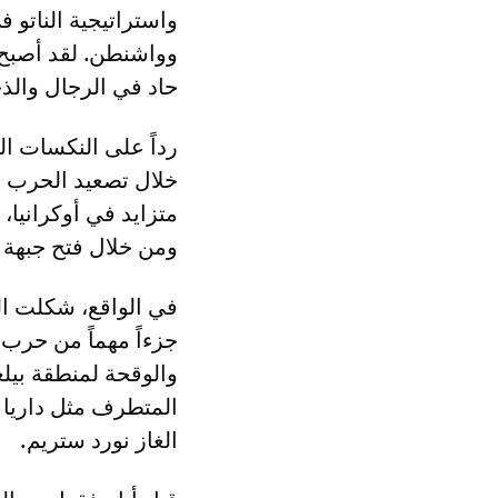
واستراتيجية الناتو
وواشنطن. لقد أصبح ا
حاد في الرجال والذ
رداً على النكسات ال
خلال تصعيد الحرب ع
متزايد في أوكرانيا
ومن خلال فتح جبهة ث
في الواقع، شكلت اله
جزءاً مهماً من حرب 
والوقحة لمنطقة بيلغ
المتطرف مثل داريا 
الغاز نورد ستريم.