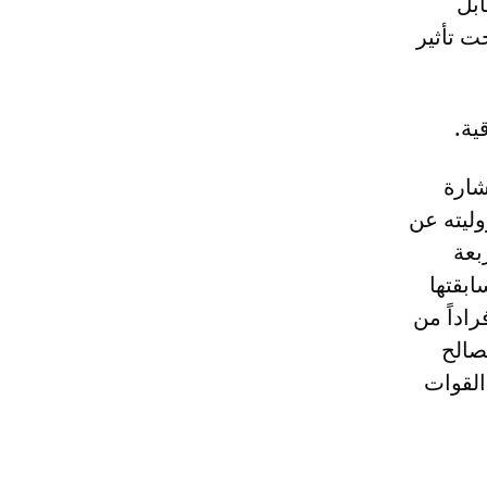
 عن 5400 دولار مقابل
ت تأثير
ية.
شارة
ليته عن
بعة
ابقتها
راداً من
صالح
القوات