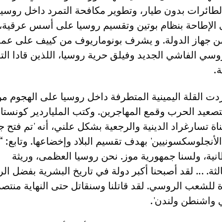
طائرات بدون طيار، وتطوير مكافحة التمرد داخل روسيا.
ى الإطاحة بنظام بوتين وتقسيم روسيا على أسس عرقية، ا
ن جهاز الدولة. و يشرف بونوماريوف من كييف على عمل
سي الفاشي الجديد وفيلق حرية روسيا، اللذين قادا الت
.
ت القلة اليمينية المتطرفة داخل روسيا على الهجوم م
تصعيد الحرب وقمع المهاجرين. وكتب الملياردير كونستان
تسارغراد الدينية والرجعية بشكل علني، أنه 'تم فتح جبه
لأنجلوسكسونيين' بهدف تقسيم البلاد وإخضاعها. وتابع: “ل
نية، ولسنا جمهورية موز. نحن روسيا العظمى، وريثة
لثة. ... لقد أصبحنا أكبر دولة في تاريخ البشرية بفضل ال
ة للشعب الروسي. لقد قاتلنا وسنقاتل حتى النهاية منت
ي واشنطن ولندن'.