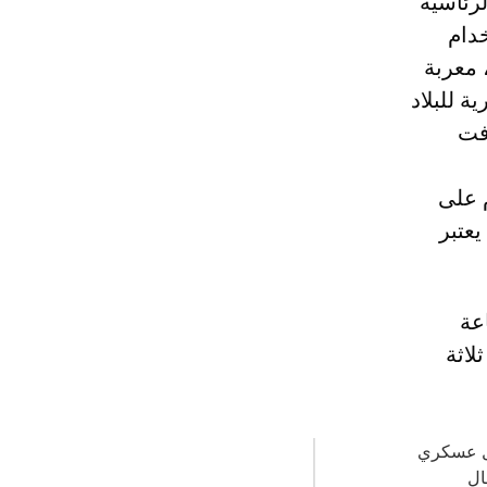
رئاسية
دام
 معربة
 للبلاد
رفت
م على
عتبر
قاعة
لاثة
فعل عسكري
ال