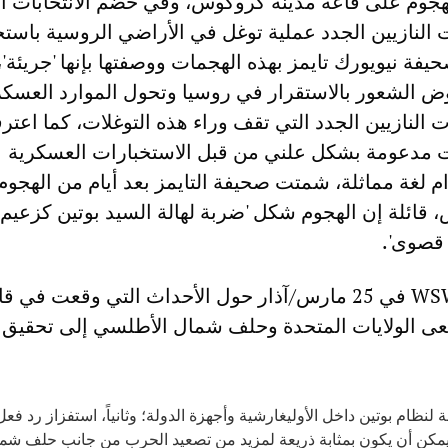
هجوم على قاعة مدينة كروكوس، وفي خضم الانتخابات ال
النازيين الجدد عملية توغل في الأراضي الروسية باستخ
يفة نيويورك تايمز بهذه الهجمات ووصفتها بإنها 'جريئة'،
ض الشعور بالاستقرار في روسيا وتحول الموارد العسكرية
ات النازيين الجدد التي تقف وراء هذه التوغلات، كما اعت
نت مدعومة بشكل علني من قبل الاستخبارات العسكرية
دام لغة مماثلة، شمتت صحيفة التايمز بعد أيام من الهجو
قائلة إن الهجوم شكل 'ضربة لهالة السيد بوتين كزعيم ي
 قصوى'.
وكما كتبت موقع WSWS في 25 مارس/آذار حول الأحداث التي وقعت في 
 الولايات المتحدة وحلف شمال الأطلسي إلى تحقيق ث
ة لنظام بوتين داخل الأوليغارشية وأجهزة الدولة؛ وثانياً، استفزاز رد 
مكن أن يكون بمثابة ذريعة لمزيد من تصعيد الحرب من جانب حلف شم