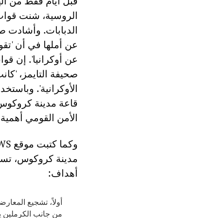
قبل أيام فقط من ال
الروسية، شنت قوات 
الدبابات. وأشادت صح
عن أملها في أن 'تقو
عن أوكرانيا'. إن قو
صحيفة التايمز، 'كا
الأوكرانية'. وباستخ
قاعة مدينة كروكوس، 
الأمن القومي أهمية
مدينة كروكوس، تسعى
أهداف:
أولاً، تشجيع المعارض
من جانب الكرملين ي