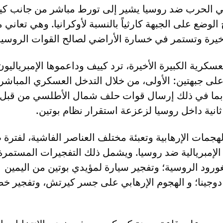
 في الحرب ضد روسيا يشير إلى تورط مباشر من جانب ك
لوضع على الجبهة كارثياً بالنسبة لأوكرانيا. وهي تعاني
خيرة وتستمر في خسارة الأراضي لصالح القوات الروسية
عسكرية الكبيرة الأخيرة، ترد كييف وداعموها الإمبرياليو
لى جبهتين: الأولى، من خلال التدخل العسكري المباش
، بما في ذلك إرسال قوات حلف شمال الأطلسي من قبل 
انية داخل روسيا لزعزعة استقرار نظام بوتين.
جمات الإرهابية وتعبئة مختلف العناصر الفاشية، لفترة 
الإمبريالية ضد روسيا. ويشمل ذلك التفجيرات المستمرة
ورود الروسية؛ وتفجير سيارة لمؤيدي بوتين من اليمين
دوجينا؛ و الهجوم الإرهابي على جسر كيرتش، وتفجير خط