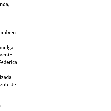
enda,
 también
omulga
amento
Federica
nizada
dente de
n