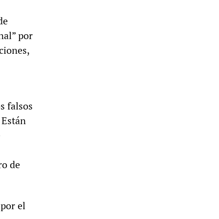
de
nal” por
ciones,
s falsos
 Están
e
ro de
por el