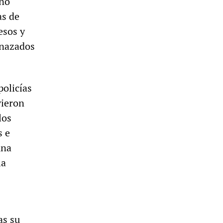
ano
as de
esos y
enazados
policías
vieron
los
s e
una
la
as su