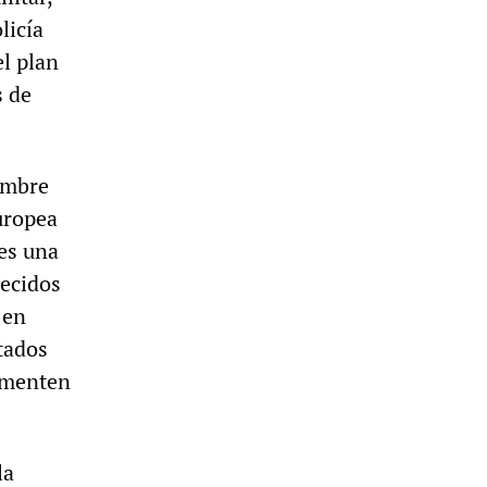
licía
el plan
s de
cumbre
uropea
es una
lecidos
 en
tados
agmenten
la