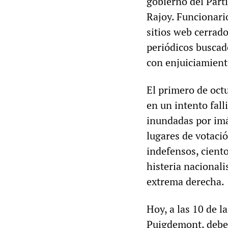
gobierno del Part
Rajoy. Funcionari
sitios web cerrado
periódicos buscad
con enjuiciamient
El primero de octu
en un intento fall
inundadas por imá
lugares de votació
indefensos, ciento
histeria nacionali
extrema derecha.
Hoy, a las 10 de l
Puigdemont, debe “