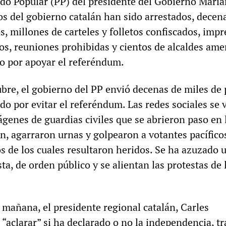
ido Popular (PP) del presidente del Gobierno Mari
os del gobierno catalán han sido arrestados, decen
s, millones de carteles y folletos confiscados, impr
os, reuniones prohibidas y cientos de alcaldes am
o por apoyar el referéndum.
bre, el gobierno del PP envió decenas de miles de 
ido por evitar el referéndum. Las redes sociales se 
genes de guardias civiles que se abrieron paso en 
n, agarraron urnas y golpearon a votantes pacífico
s de los cuales resultaron heridos. Se ha azuzado 
sta, de orden público y se alientan las protestas de 
a mañana, el presidente regional catalán, Carles
aclarar” si ha declarado o no la independencia, tr