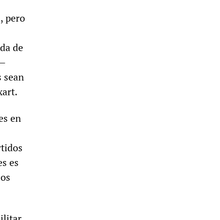
, pero
ida de
s—
s sean
xart.
es en
rtidos
es es
los
litar,