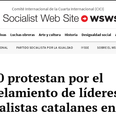
Comité Internacional de la Cuarta Internacional
(
CICI
)
ivas
Luchas obreras
Arte y cultura
Historia
Desigualdad social
IONAL
PARTIDO SOCIALISTA POR LA IGUALDAD
IYSSE
SOBRE EL W
0 protestan por el
elamiento de lídere
alistas catalanes en