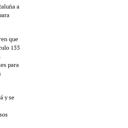
taluña a
para
ren que
culo 155
n
ses para
n
á y se
sos