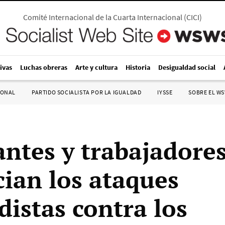
Comité Internacional de la Cuarta Internacional
(
CICI
)
ivas
Luchas obreras
Arte y cultura
Historia
Desigualdad social
IONAL
PARTIDO SOCIALISTA POR LA IGUALDAD
IYSSE
SOBRE EL W
antes y trabajadore
ian los ataques
distas contra los