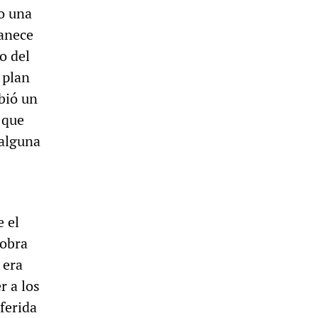
o una
manece
o del
 plan
ibió un
 que
 alguna
e el
iobra
 era
r a los
ferida