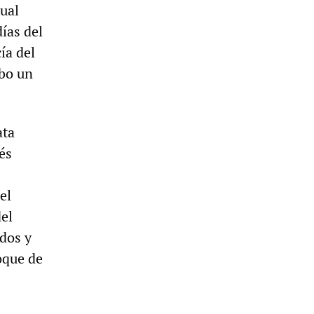
cual
ías del
ía del
abo un
ata
és
el
del
idos y
oque de