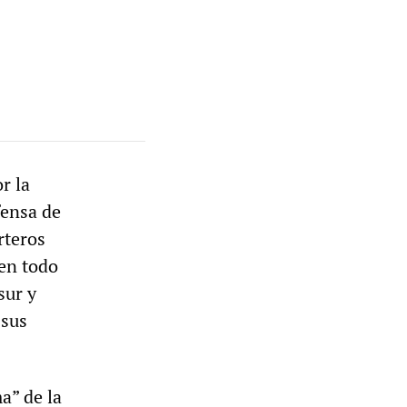
r la
fensa de
rteros
en todo
sur y
 sus
a” de la