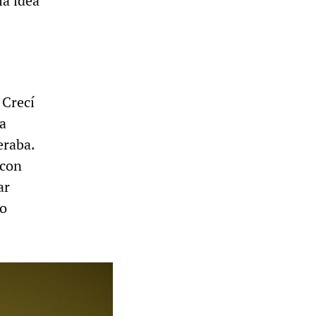
la idea
 Crecí
la
eraba.
 con
ar
do