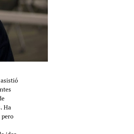
asistió
antes
de
s. Ha
, pero