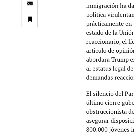
inmigración ha da
política virulent
prácticamente en s
estado de la Unió
reaccionario, el l
artículo de opini
abordara Trump era
al estatus legal d
demandas reaccio
El silencio del Pa
último cierre gub
obstruccionista d
asegurar disposici
800.000 jóvenes i