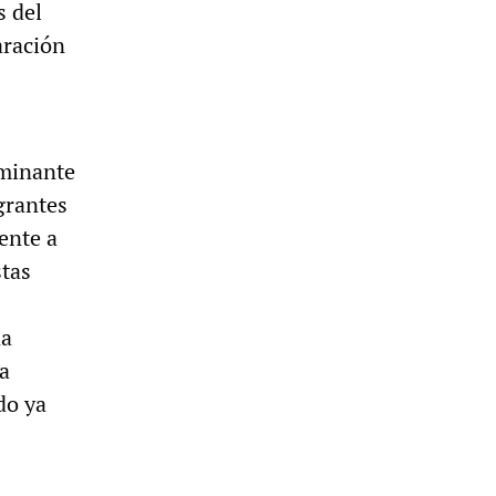
s del
aración
ominante
igrantes
ente a
stas
na
a
do ya