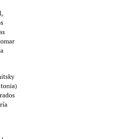
l,
os
as
 tomar
la
nitsky
tonia)
erados
ría
e