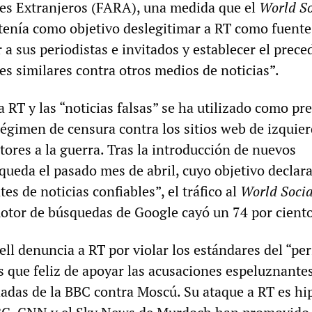
es Extranjeros (FARA), una medida que el
World So
tenía como objetivo deslegitimar a RT como fuente
r a sus periodistas e invitados y establecer el prec
es similares contra otros medios de noticias”.
RT y las “noticias falsas” se ha utilizado como pr
égimen de censura contra los sitios web de izquier
itores a la guerra. Tras la introducción de nuevos
queda el pasado mes de abril, cuyo objetivo declar
es de noticias confiables”, el tráfico al
World Socia
motor de búsquedas de Google cayó un 74 por ciento
l denuncia a RT por violar los estándares del “pe
s que feliz de apoyar las acusaciones espeluznante
adas de la BBC contra Moscú. Su ataque a RT es hi