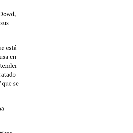
'Dowd,
 sus
ue está
rusa en
ntender
ratado
T que se
na