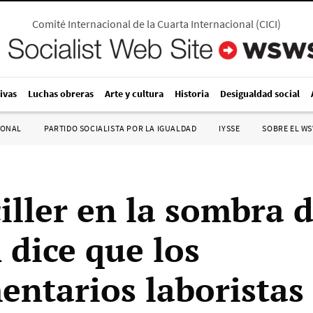
Comité Internacional de la Cuarta Internacional
(
CICI
)
ivas
Luchas obreras
Arte y cultura
Historia
Desigualdad social
IONAL
PARTIDO SOCIALISTA POR LA IGUALDAD
IYSSE
SOBRE EL W
iller en la sombra 
 dice que los
entarios laboristas