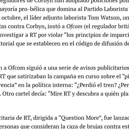
seguidores de Corbyn han adoptado posiciones polí
mayoría pro-bélica que domina al Partido Laborista
 octubre, el líder adjunto laborista Tom Watson, un
tas contra Corbyn, instó a
Ofcom
(el regulador brit
vestigar a RT por violar “los principios de imparci
orial que se establecen en el código de difusión d
 a Ofcom siguió a una serie de avisos publicitario
RT que satirizaban la campaña en curso sobre el “p
rencia” en la política interna: “¿Perdió el tren? ¿Pe
. Otro cartel decía: “Mire RT y descubra a quién p
taria de RT, dirigida a “Question More”, fue lanza
rsonas que consideran la caza de brujas contra es