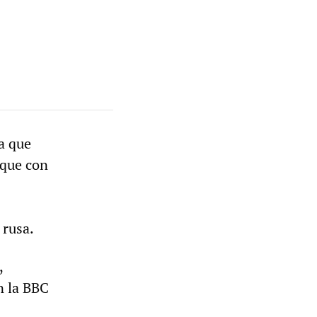
a que
aque con
 rusa.
,
n la BBC