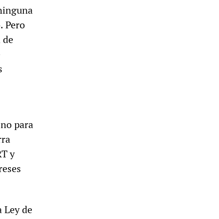
 ninguna
. Pero
 de
e
s
 no para
rra
RT y
reses
a Ley de