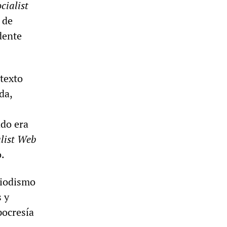
cialist
 de
edente
etexto
da,
ado era
list Web
.
riodismo
s y
pocresía