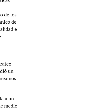
ticas
o de los
ánico de
alidad e
e
s
irateo
rdió un
laneamos
da a un
te medio