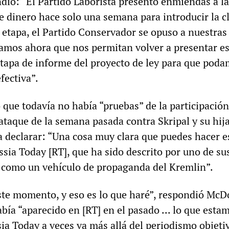
ió: “El Partido Laborista presentó enmiendas a la
e dinero hace solo una semana para introducir la c
 etapa, el Partido Conservador se opuso a nuestras
mos ahora que nos permitan volver a presentar e
tapa de informe del proyecto de ley para que pod
fectiva”.
que todavía no había “pruebas” de la participación
ataque de la semana pasada contra Skripal y su hija
a declarar: “Una cosa muy clara que puedes hacer e
sia Today [RT], que ha sido descrito por uno de su
 como un vehículo de propaganda del Kremlin”.
ste momento, y eso es lo que haré”, respondió McD
bía “aparecido en [RT] en el pasado ... lo que esta
ia Today a veces va más allá del periodismo objeti