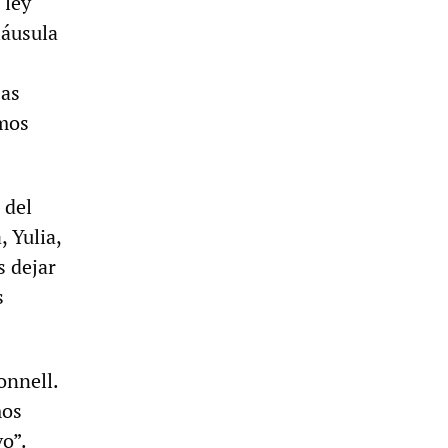
 ley
láusula
sas
amos
 del
, Yulia,
s dejar
s
onnell.
mos
vo”.