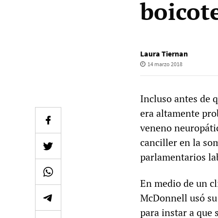
boicot
Laura Tiernan
14 marzo 2018
Incluso antes de 
era altamente pro
veneno neuropático
canciller en la s
parlamentarios lab
En medio de un cli
McDonnell usó su
para instar a que