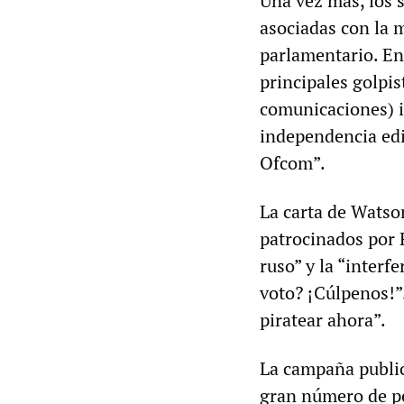
Una vez más, los 
asociadas con la 
parlamentario. En
principales golpis
comunicaciones) in
independencia edit
Ofcom”.
La carta de Watson
patrocinados por 
ruso” y la “interfe
voto? ¡Cúlpenos!”
piratear ahora”.
La campaña publici
gran número de pe