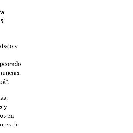
ta
15
abajo y
mpeorado
nuncias.
rá”.
as,
s y
dos en
dores de