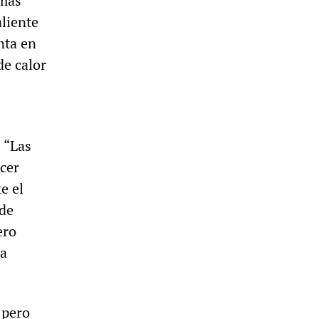
 más
aliente
nta en
de calor
 “Las
cer
e el
 de
ero
 a
 pero