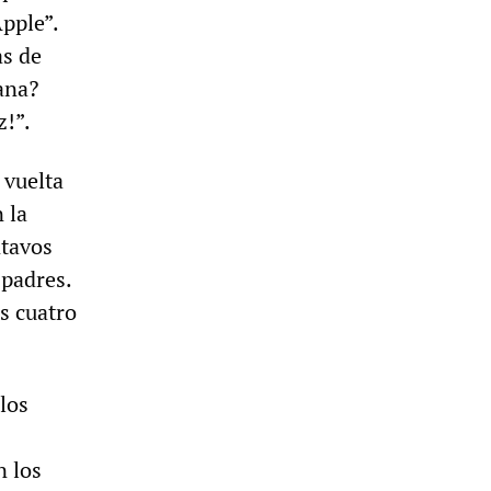
pple”.
as de
ana?
z!”.
 vuelta
 la
ntavos
 padres.
s cuatro
los
n los