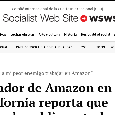
Comité Internacional de la Cuarta Internacional
(
CICI
)
ivas
Luchas obreras
Arte y cultura
Historia
Desigualdad social
IONAL
PARTIDO SOCIALISTA POR LA IGUALDAD
IYSSE
SOBRE EL W
ni a mi peor enemigo trabajar en Amazon”
ador de Amazon en 
ifornia reporta que