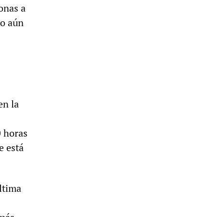
onas a
ro aún
en la
0 horas
e está
última