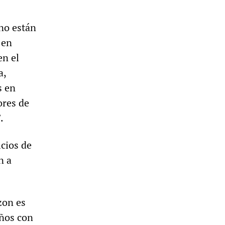
 no están
 en
en el
a,
s en
ores de
.
icios de
n a
zon es
años con