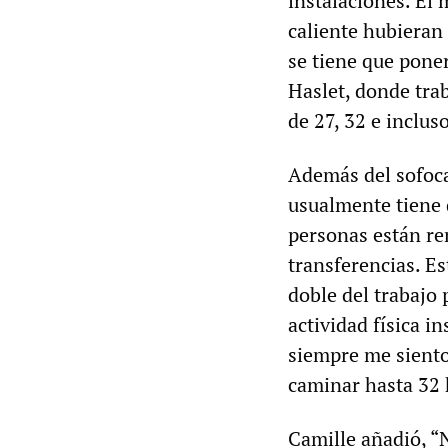
instalaciones. El 
caliente hubieran 
se tiene que pone
Haslet, donde tra
de 27, 32 e inclus
Además del sofoca
usualmente tiene 
personas están r
transferencias. E
doble del trabajo
actividad física i
siempre me siento
caminar hasta 32 
Camille añadió, “