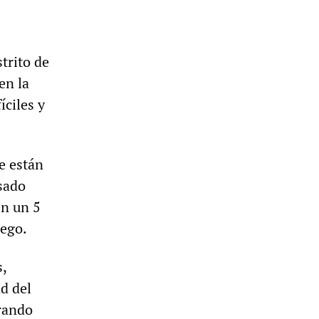
trito de
en la
íciles y
e están
asado
en un 5
uego.
,
d del
rrando