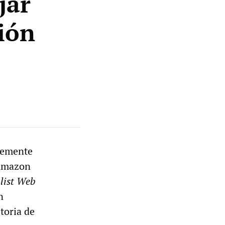
jar
ión
temente
 Amazon
list Web
n
toria de