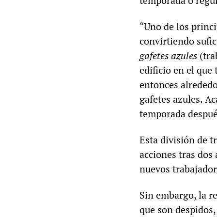
temporada o regul
“Uno de los princ
convirtiendo sufi
gafetes azules
(tra
edificio en el que
entonces alrededo
gafetes azules. A
temporada después
Esta división de t
acciones tras dos
nuevos trabajador
Sin embargo, la r
que son despidos, 