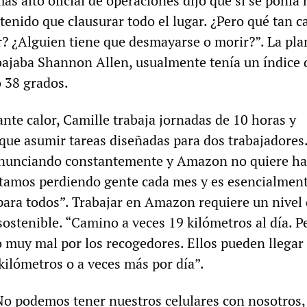
más alto oficial de operaciones dijo que si se ponía
tenido que clausurar todo el lugar. ¿Pero qué tan c
r? ¿Alguien tiene que desmayarse o morir?”. La pla
bajaba Shannon Allen, usualmente tenía un índice 
o 38 grados.
nte calor, Camille trabaja jornadas de 10 horas y
que asumir tareas diseñadas para dos trabajadores.
enunciando constantemente y Amazon no quiere ha
stamos perdiendo gente cada mes y es esencialment
 para todos”. Trabajar en Amazon requiere un nivel
nsostenible. “Camino a veces 19 kilómetros al día. P
 muy mal por los recogedores. Ellos pueden llegar
kilómetros o a veces más por día”.
No podemos tener nuestros celulares con nosotros,