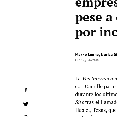
empres
pese a
por in
Marko Leone
,
Norisa D
13 agosto 2018
La
Vos Internacio
con Camille para 
durante los últim
Site
tras el llama
Haslet, Texas, qu