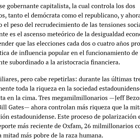
ase gobernante capitalista, la cual controla los dos
os, tanto el demócrata como el republicano, y ahora
 el peso del recrudecimiento de las tensiones socia
ente es el ascenso meteórico de la desigualdad eco
ender que las elecciones cada dos o cuatro años pr
ica de influencia popular en el funcionamiento de
te subordinado a la aristocracia financiera.
iliares, pero cabe repetirlas: durante las últimas tr
mente toda la riqueza en la sociedad estadounidens
ta en la cima. Tres megamilmillonarios —Jeff Bezo
Bill Gates— ahora controlan más riqueza que la mi
ción estadounidense. Este proceso de polarización 
reporte más reciente de Oxfam, 26 milmillonarios c
a mitad más pobre de la raza humana.