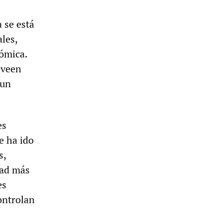
 se está
les,
nómica.
oveen
 un
es
e ha ido
s,
tad más
es
ontrolan