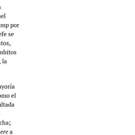
a
ael
ump por
efe se
tos,
ámbitos
 la
ayoría
omo el
ultada
o
rcha;
iere
a