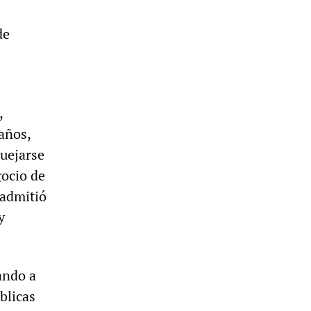
de
,
años,
quejarse
gocio de
 admitió
y
ando a
blicas