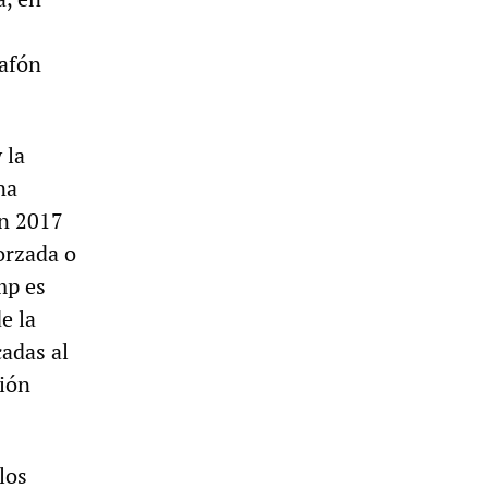
lafón
 la
na
en 2017
orzada o
mp es
e la
adas al
ción
los