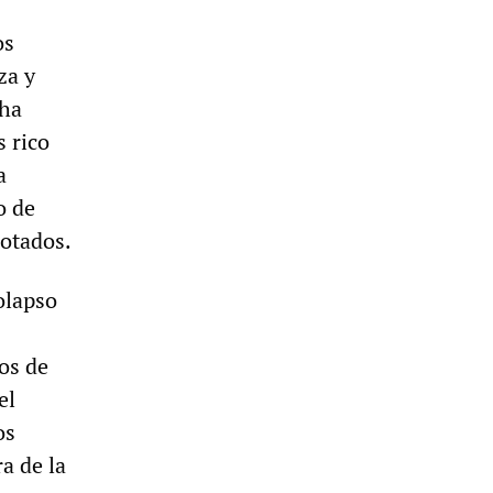
os
za y
 ha
s rico
a
o de
lotados.
olapso
os de
el
os
a de la