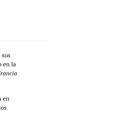
 sus
 en la
Francia
a en
dos