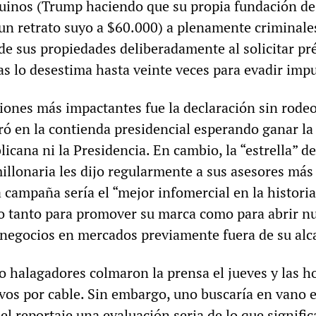
uinos (Trump haciendo que su propia fundación de
un retrato suyo a $60.000) a plenamente criminale
 de sus propiedades deliberadamente al solicitar p
as lo desestima hasta veinte veces para evadir impu
ciones más impactantes fue la declaración sin rode
ó en la contienda presidencial esperando ganar la
cana ni la Presidencia. En cambio, la “estrella” de
illonaria les dijo regularmente a sus asesores más
 campaña sería el “mejor infomercial en la historia
ndo tanto para promover su marca como para abrir n
negocios en mercados previamente fuera de su alc
o halagadores colmaron la prensa el jueves y las h
ivos por cable. Sin embargo, uno buscaría en vano 
el reportaje una evaluación seria de lo que signific