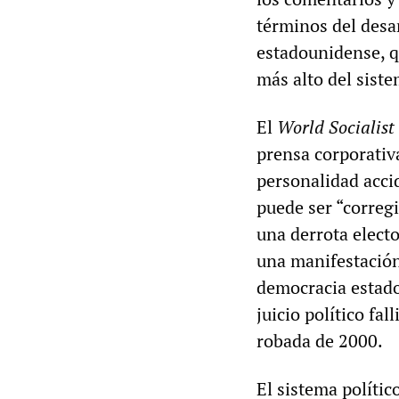
términos del desar
estadounidense, q
más alto del sist
El
World Socialist
prensa corporativ
personalidad acci
puede ser “corregi
una derrota elect
una manifestación
democracia estado
juicio político fa
robada de 2000.
El sistema políti