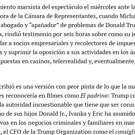
iento marxista del espectáculo el miércoles ante l
ora de la Cámara de Representantes, cuando Mich
o abogado y “apañador” de problemas de Donald Tr
, rindió testimonio por seis horas sobre como su j
dar a socios empresariales y recolectores de impues
os y suprimir la oposición a sus actividades en los 
apuestas en casinos, telerrealidad y, eventualmente,
ribió es una versión con peor pinta de lo que la m
es reconocería en filmes como
El padrino
: Trump c
 la autoridad incuestionable que tiene que ser cons
o de sus hijos Donald Jr., Ivanka y Eric ha asumid
ivos en los negocios criminales y familiares en ma
, el CFO de la Trump Organization como el
consigl