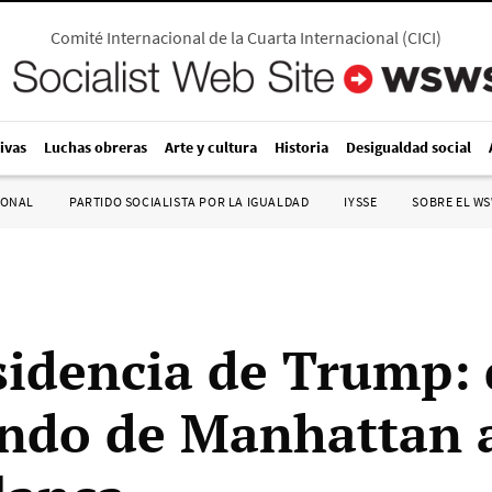
Comité Internacional de la Cuarta Internacional
(
CICI
)
ivas
Luchas obreras
Arte y cultura
Historia
Desigualdad social
IONAL
PARTIDO SOCIALISTA POR LA IGUALDAD
IYSSE
SOBRE EL W
sidencia de Trump: 
do de Manhattan a