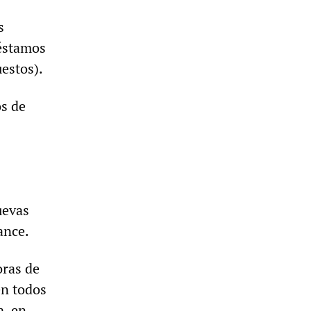
s
réstamos
estos).
os de
uevas
ance.
oras de
en todos
a, en