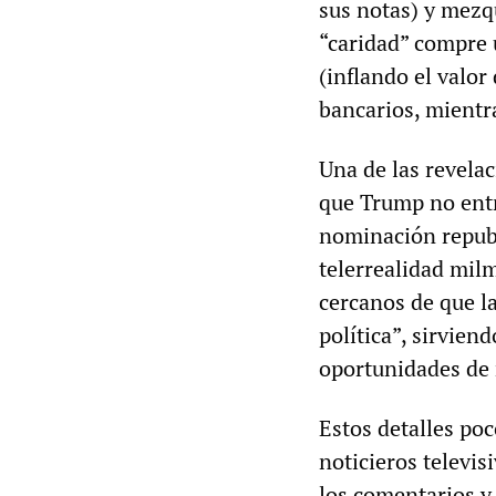
sus notas) y mezq
“caridad” compre 
(inflando el valor
bancarios, mientr
Una de las revela
que Trump no entr
nominación republi
telerrealidad milm
cercanos de que la
política”, sirvie
oportunidades de 
Estos detalles poc
noticieros televis
los comentarios y 