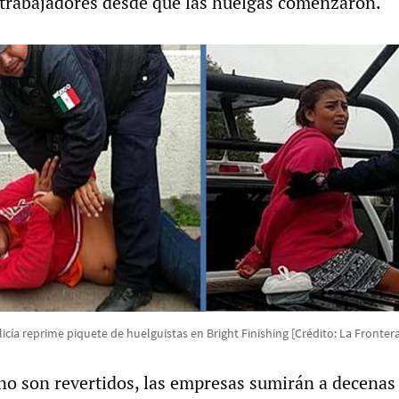
trabajadores desde que las huelgas comenzaron.
licía reprime piquete de huelguistas en Bright Finishing [Crédito: La Frontera
 no son revertidos, las empresas sumirán a decenas