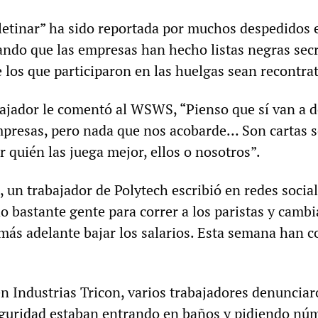
oletinar” ha sido reportada por muchos despedidos 
ndo que las empresas han hecho listas negras sec
 los que participaron en las huelgas sean recontra
bajador le comentó al WSWS, “Pienso que sí van a 
mpresas, pero nada que nos acobarde… Son cartas s
 quién las juega mejor, ellos o nosotros”.
 un trabajador de Polytech escribió en redes social
o bastante gente para correr a los paristas y cambi
más adelante bajar los salarios. Esta semana han c
en Industrias Tricon, varios trabajadores denuncia
eguridad estaban entrando en baños y pidiendo nú