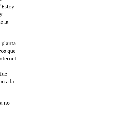
 “Estoy
 y
e la
 planta
ros que
nternet
s
 fue
on a la
ra no