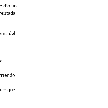
e dio un
nventada
tema del
la
rriendo
nico que