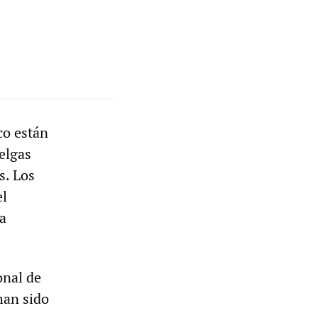
co están
elgas
s. Los
el
la
onal de
han sido