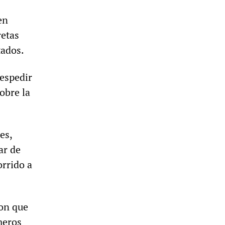
en
retas
tados.
despedir
obre la
es,
ar de
orrido a
ron que
meros