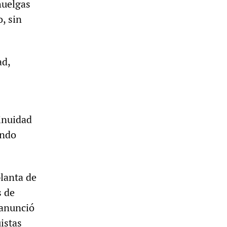
huelgas
, sin
ad,
inuidad
ando
lanta de
s de
 anunció
istas