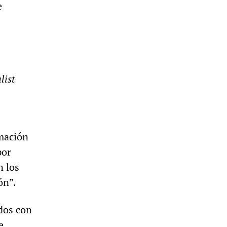
e
list
rmación
por
n los
ón”.
dos con
e