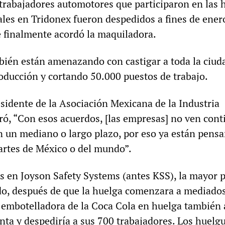
trabajadores automotores que participaron en las 
ales en Tridonex fueron despedidos a fines de enero
e finalmente acordó la maquiladora.
ién están amenazando con castigar a toda la ciud
oducción y cortando 50.000 puestos de trabajo.
esidente de la Asociación Mexicana de la Industria
ró, “Con esos acuerdos, [las empresas] no ven cont
en un mediano o largo plazo, por eso ya están pens
partes de México o del mundo”.
 en Joyson Safety Systems (antes KSS), la mayor p
o, después de que la huelga comenzara a mediado
a embotelladora de la Coca Cola en huelga también
anta y despediría a sus 700 trabajadores. Los huelgu