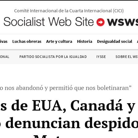
Comité Internacional de la Cuarta Internacional
(
CICI
)
ivas
Luchas obreras
Arte y cultura
Historia
Desigualdad social
IONAL
PARTIDO SOCIALISTA POR LA IGUALDAD
IYSSE
SOBRE EL W
to nos abandonó y permitió que nos boletinaran”
s de EUA, Canadá y
 denuncian despid