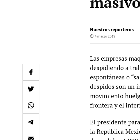
masivo
Nuestros reporteros
4 marzo 2019
Las empresas maqu
despidiendo a tra
espontáneas o “sa
despidos son un i
movimiento huelguí
frontera y el inter
El presidente par
la República Mexi