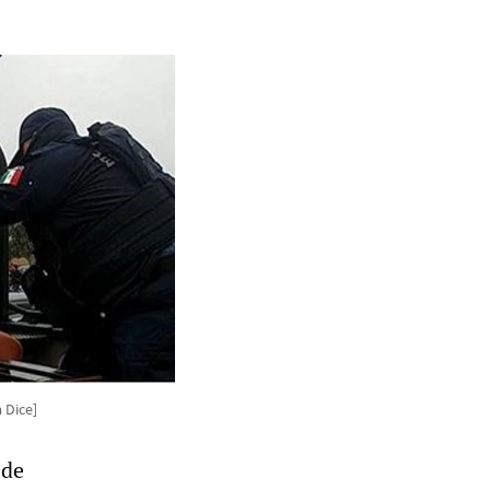
 Dice]
 de