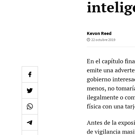
inteli
Kevon Reed
22 octubre 2019
En el capítulo fin
emite una adverten
gobierno interesad
menos, no tomaría
ilegalmente o com
física con una tarj
Antes de la expo
de vigilancia mas