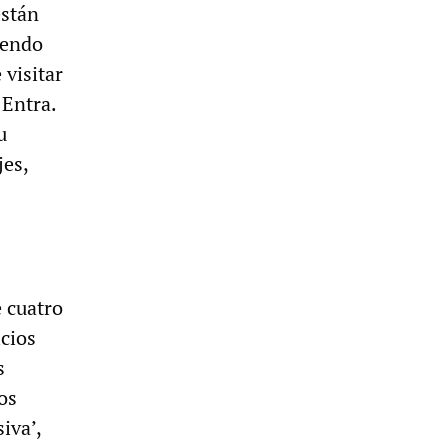
están
iendo
visitar
 Entra.
u
jes,
s
e cuatro
icios
s
os
iva’,