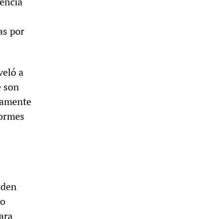
gencia
as por
eló a
e son
damente
formes
wden
mo
ara