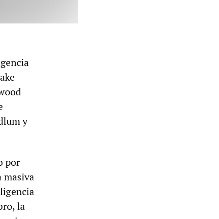
igencia
rake
ywood
e
dlum y
o por
a masiva
ligencia
ro, la