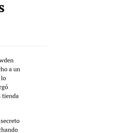
s
owden
cho a un
 lo
rgó
 tienda
secreto
uchando