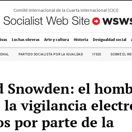
Comité Internacional de la Cuarta Internacional
(
CICI
)
ivas
Luchas obreras
Arte y cultura
Historia
Desigualdad social
IONAL
PARTIDO SOCIALISTA POR LA IGUALDAD
IYSSE
SOBRE EL W
 Snowden: el homb
la vigilancia elect
s por parte de la