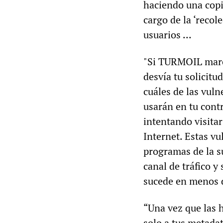
haciendo una copi
cargo de la ‘recol
usuarios ...
"Si TURMOIL marca
desvía tu solicitu
cuáles de las vuln
usarán en tu contr
intentando visita
Internet. Estas v
programas de la s
canal de tráfico y 
sucede en menos 
“Una vez que las 
solo a tus metadat