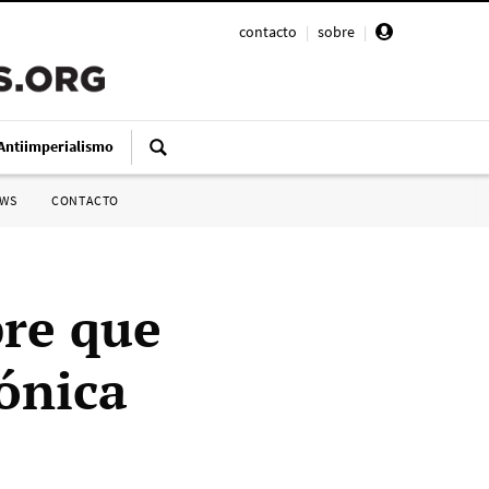
contacto
|
sobre
|
Antiimperialismo
SWS
CONTACTO
re que
rónica