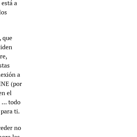
 está a
los
, que
ciden
re,
stas
nexión a
BINE (por
en el
 ... todo
ara ti.
ceder no
hora les