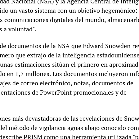
dad Nacional (NSA) y la Agencia Central de Inteli
ido un vasto sistema con un objetivo hegemónico:
las comunicaciones digitales del mundo, almacenarl
s a voluntad".
 de documentos de la NSA que Edward Snowden rev
úmero que extrajo de la inteligencia estadounidens
gunas estimaciones sitúan el primero en aproxima
do en 1,7 millones. Los documentos incluyeron in
sajes de correo electrónico, notas, documentos de
esentaciones de PowerPoint promocionales y de
iones más devastadoras de las revelaciones de Sno
a del método de vigilancia aguas abajo conocido co
escribe PRISM como una herramienta utilizada "p