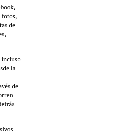
ebook,
 fotos,
tas de
es,
 incluso
sde la
avés de
corren
detrás
sivos