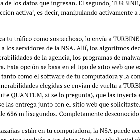
a de los datos que ingresan. El segundo, TURBINE,
ección activa’, es decir, manipulando activamente a 
 tu tráfico como sospechoso, lo envía a TURBINE
d a los servidores de la NSA. Allí, los algoritmos de
erabilidades de la agencia, los programas de malwa
a. Esta opción se basa en el tipo de sitio web que e
r tanto como el software de tu computadora y la co
ulnerabilidades elegidas se envían de vuelta a TUR
uite QUANTUM, si se lo pregunta), que las inyecta 
se las entrega junto con el sitio web que solicitaste.
de 686 milisegundos. Completamente desconocido p
hazañas están en tu computadora, la NSA puede ac
os, sino también a tus datos. Toda tu vida digital a