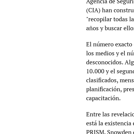
Agencia de Seguri
(CIA) han constru
"recopilar todas 
años y buscar ello
El número exacto
los medios y el n
desconocidos. Al
10.000 y el segun
clasificados, men
planificación, pr
capacitación.
Entre las revelac
está la existenci
PRISM. Snowden d