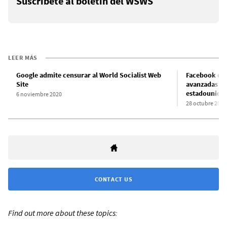
Suscríbete al boletín del WSWS
LEER MÁS
Google admite censurar al World Socialist Web
Facebook des
Site
avanzadas de
estadounide
6 noviembre 2020
28 octubre 2020
CONTACT US
Find out more about these topics: