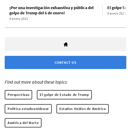
¡Por una investigación exhaustiva y pública del
El golpe fasc
golpe de Trump del 6 de enero!
8 enero 2021
9 enero 2021
CONTACT US
Find out more about these topics:
Perspectivas
El golpe de Estado de Trump
Política estadounidense
Estados Unidos de América
América del Norte