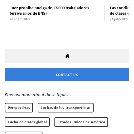
Juez prohíbe huelga de 17.000 trabajadores
Las condicion
ferroviarios de BNSF
de clases en 
28 enero 2022
21 julio 2022
CONTACT US
Find out more about these topics:
Perspectivas
Luchas de los transportistas
Lucha de clases global
Estados Unidos de América