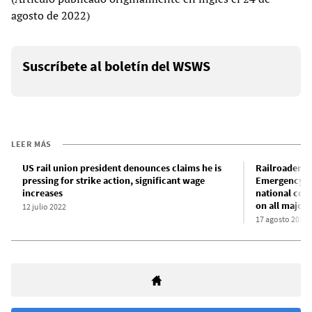
agosto de 2022)
Suscríbete al boletín del WSWS
LEER MÁS
US rail union president denounces claims he is
Railroaders f
pressing for strike action, significant wage
Emergency B
increases
national cont
on all major 
12 julio 2022
17 agosto 2022