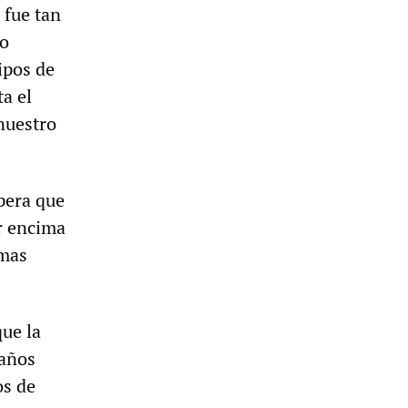
 fue tan
no
ipos de
a el
nuestro
spera que
r encima
imas
que la
 años
os de