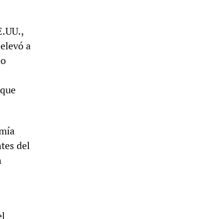
E.UU.,
 elevó a
do
 que
omía
tes del
n
el