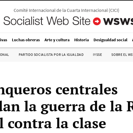
Comité Internacional de la Cuarta Internacional
(
CICI
)
ivas
Luchas obreras
Arte y cultura
Historia
Desigualdad social
IONAL
PARTIDO SOCIALISTA POR LA IGUALDAD
IYSSE
SOBRE EL W
nqueros centrales
dan la guerra de la 
 contra la clase