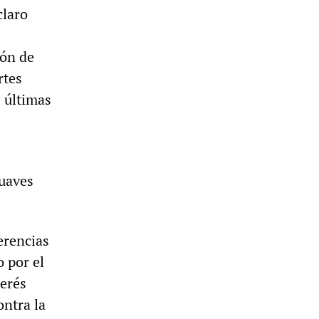
claro
ión de
rtes
s últimas
suaves
erencias
o por el
terés
ontra la