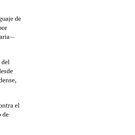
nguaje de
por
iaria—
 del
desde
idense,
ontra el
o de