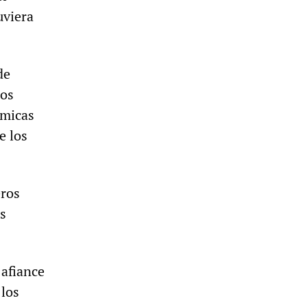
uviera
de
ios
ómicas
e los
eros
as
 afiance
 los