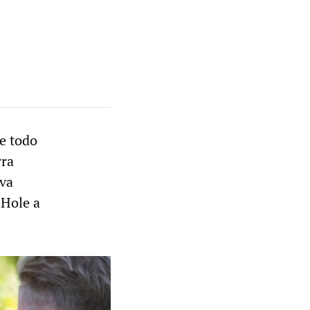
e todo
rra
rva
 Hole a