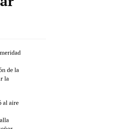
ar
emeridad
ón de la
r la
 al aire
alla
señor