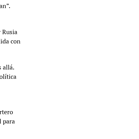
an”.
r Rusia
dida con
 allá.
olítica
rtero
l para