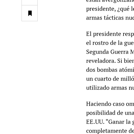
presidente, ¿qué l
armas tácticas nuc
El presidente res
el rostro de la gu
Segunda Guerra Mu
reveladora. Si bie
dos bombas atómic
un cuarto de mill
utilizado armas n
Haciendo caso omi
posibilidad de una
EE.UU. “Ganar la g
completamente de 