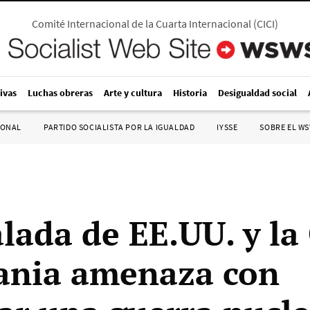
Comité Internacional de la Cuarta Internacional
(
CICI
)
ivas
Luchas obreras
Arte y cultura
Historia
Desigualdad social
IONAL
PARTIDO SOCIALISTA POR LA IGUALDAD
IYSSE
SOBRE EL W
alada de EE.UU. y l
ania amenaza con