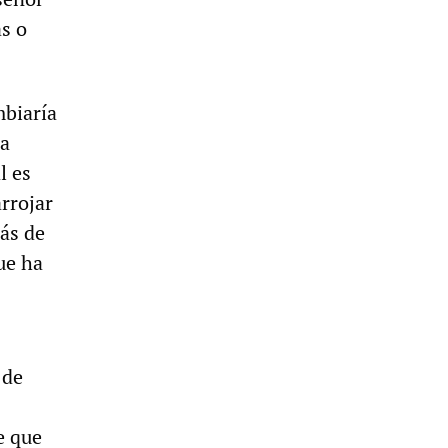
as o
mbiaría
la
l es
arrojar
ás de
ue ha
 de
e que