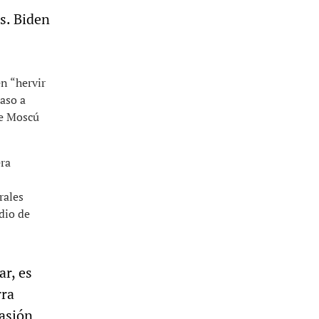
s. Biden
n “hervir
paso a
de Moscú
era
rales
dio de
ar, es
rra
vasión