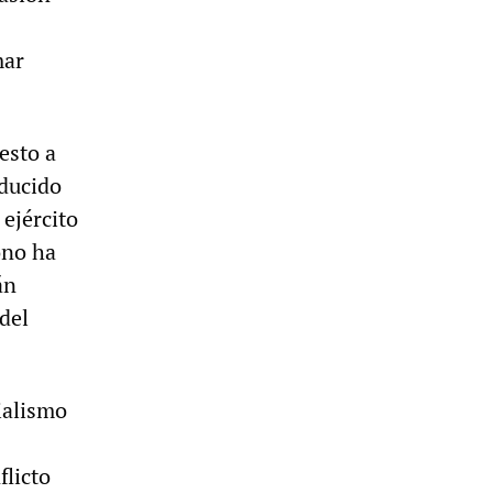
mar
esto a
oducido
ejército
ono ha
án
del
rialismo
flicto