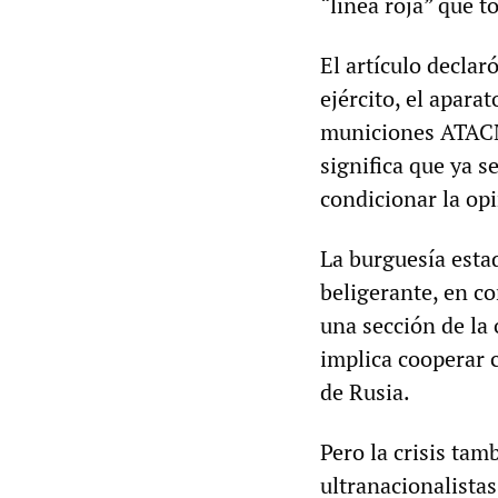
“línea roja” que t
El artículo declar
ejército, el apara
municiones ATACMS
significa que ya s
condicionar la opi
La burguesía esta
beligerante, en c
una sección de la 
implica cooperar 
de Rusia.
Pero la crisis ta
ultranacionalistas