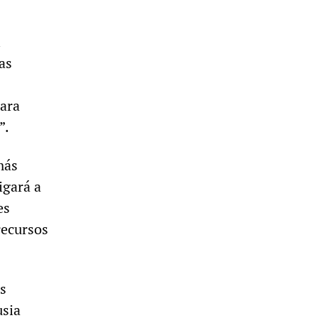
l
as
para
”.
más
igará a
es
recursos
os
usia