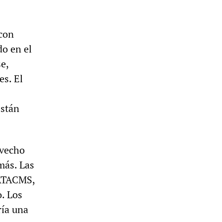
 con
do en el
e,
es. El
Están
ovecho
 más. Las
 ATACMS,
o. Los
ría una