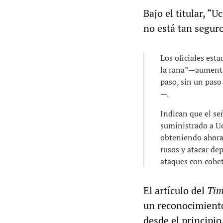
Bajo el titular, 
no está tan seguro
Los oficiales est
la rana”—aumentar
paso, sin un paso
—.
Indican que el s
suministrado a Uc
obteniendo ahora,
rusos y atacar de
ataques con cohet
El artículo del
Tim
un reconocimiento
desde el principio