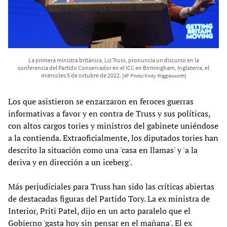
La primera ministra británica, Liz Truss, pronuncia un discurso en la
conferencia del Partido Conservador en el ICC en Birmingham, Inglaterra, el
miércoles 5 de octubre de 2022.
[AP Photo/Kirsty Wigglesworth]
Los que asistieron se enzarzaron en feroces guerras
informativas a favor y en contra de Truss y sus políticas,
con altos cargos tories y ministros del gabinete uniéndose
a la contienda. Extraoficialmente, los diputados tories han
descrito la situación como una 'casa en llamas' y 'a la
deriva y en dirección a un iceberg'.
Más perjudiciales para Truss han sido las críticas abiertas
de destacadas figuras del Partido Tory. La ex ministra de
Interior, Priti Patel, dijo en un acto paralelo que el
Gobierno 'gasta hoy sin pensar en el mañana'. El ex