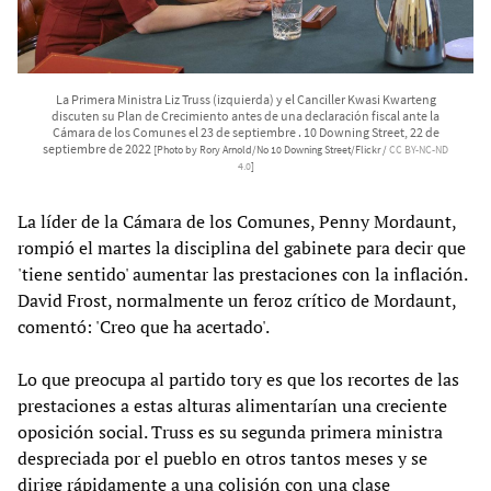
La Primera Ministra Liz Truss (izquierda) y el Canciller Kwasi Kwarteng
discuten su Plan de Crecimiento antes de una declaración fiscal ante la
Cámara de los Comunes el 23 de septiembre . 10 Downing Street, 22 de
septiembre de 2022
[Photo by Rory Arnold/No 10 Downing Street/Flickr /
CC BY-NC-ND
4.0
]
La líder de la Cámara de los Comunes, Penny Mordaunt,
rompió el martes la disciplina del gabinete para decir que
'tiene sentido' aumentar las prestaciones con la inflación.
David Frost, normalmente un feroz crítico de Mordaunt,
comentó: 'Creo que ha acertado'.
Lo que preocupa al partido tory es que los recortes de las
prestaciones a estas alturas alimentarían una creciente
oposición social. Truss es su segunda primera ministra
despreciada por el pueblo en otros tantos meses y se
dirige rápidamente a una colisión con una clase