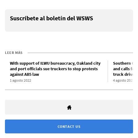
Suscríbete al boletín del WSWS
LEER MÁS
With support of ILWU bureaucracy, Oakland city
Southern Cal
and port officials sue truckers to stop protests
and calls for
against AB5 law
truck drivers
1 agosto 2022
4 agosto 2022
CONTACT US