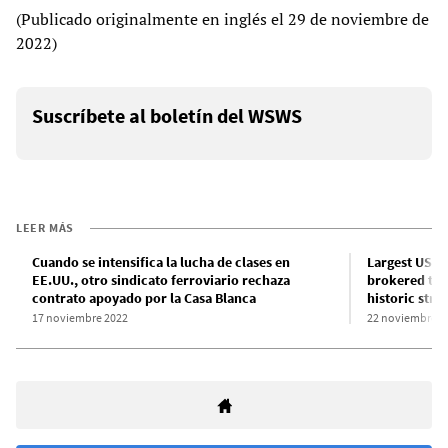
(Publicado originalmente en inglés el 29 de noviembre de
2022)
Suscríbete al boletín del WSWS
LEER MÁS
Cuando se intensifica la lucha de clases en
Largest US ra
EE.UU., otro sindicato ferroviario rechaza
brokered tent
contrato apoyado por la Casa Blanca
historic strik
17 noviembre 2022
22 noviembre 2