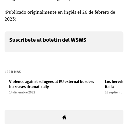
(Publicado originalmente en inglés el 26 de febrero de
2023)
Suscríbete al boletín del WSWS
LEER MÁS
Violence against refugees at EU external borders
Los heredero
increases dramatically
Italia
14 diciembre 2022
28 septiembre 