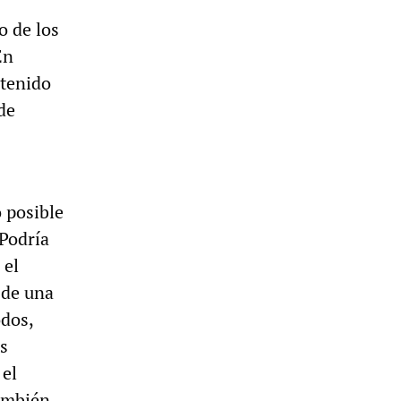
o de los
En
etenido
de
 posible
 Podría
 el
 de una
dos,
s
 el
también