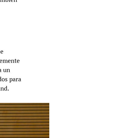
de
temente
a un
dos para
and.