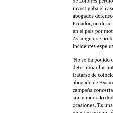
de Londres perdió 
investigaba el ca
abogados defensor
Ecuador, un desarr
en el país por mot
Assange que pref
incidentes espelu
'No se ha podido 
determinar los au
tratarse de coincid
abogado de Assang
campaña concertad
son a menudo dudo
ocasiones. 'Es una
objetivo no son s