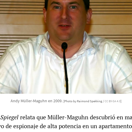
Andy Müller-Maguhn en 2009.
[Photo by Raimond Spekking /
CC BY-SA 4.0
]
 Spiegel
relata que Müller-Maguhn descubrió en ma
vo de espionaje de alta potencia en un apartamento