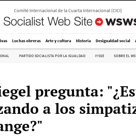
Comité Internacional de la Cuarta Internacional
(
CICI
)
ivas
Luchas obreras
Arte y cultura
Historia
Desigualdad social
IONAL
PARTIDO SOCIALISTA POR LA IGUALDAD
IYSSE
SOBRE EL W
egel pregunta: "¿Es
zando a los simpati
ange?"