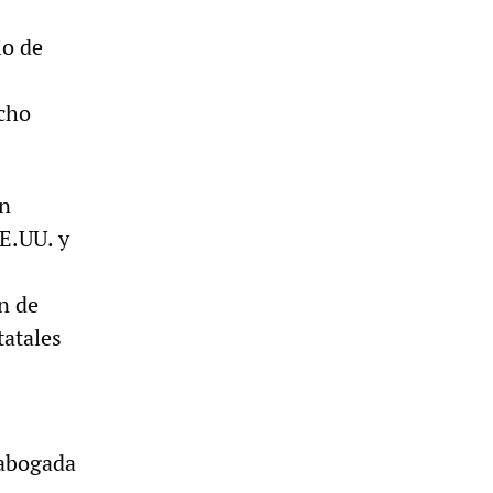
io de
echo
un
EE.UU. y
n de
tatales
 abogada