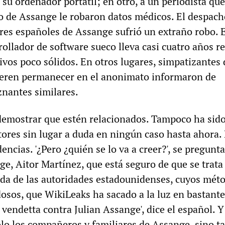
su ordenador portátil; en otro, a un periodista que
so de Assange le robaron datos médicos. El despach
es españoles de Assange sufrió un extraño robo. 
ollador de software sueco lleva casi cuatro años r
ivos poco sólidos. En otros lugares, simpatizantes 
ieren permanecer en el anonimato informaron de
znantes similares.
demostrar que estén relacionados. Tampoco ha sido
tores sin lugar a duda en ningún caso hasta ahora.
encias. '¿Pero ¿quién se lo va a creer?', se pregunta
e, Aitor Martínez, que está seguro de que se trata
a de las autoridades estadounidenses, cuyos méto
sos, que WikiLeaks ha sacado a la luz en bastante
 vendetta contra Julian Assange', dice el español. Y
ólo los compañeros y familiares de Assange, sino 