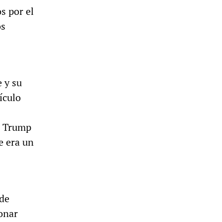
s por el
os
 y su
ículo
e Trump
e era un
 de
onar