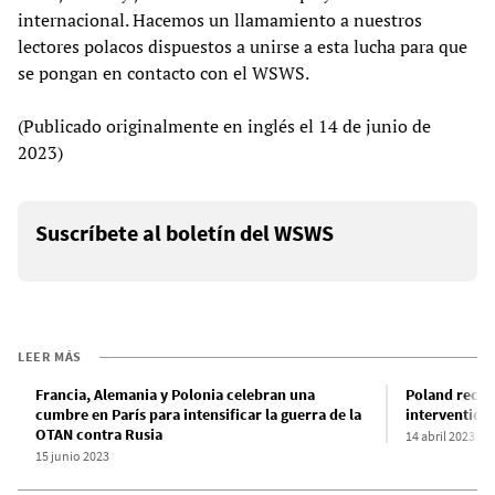
internacional. Hacemos un llamamiento a nuestros
lectores polacos dispuestos a unirse a esta lucha para que
se pongan en contacto con el WSWS.
(Publicado originalmente en inglés el 14 de junio de
2023)
Suscríbete al boletín del WSWS
LEER MÁS
Francia, Alemania y Polonia celebran una
Poland recei
cumbre en París para intensificar la guerra de la
intervention
OTAN contra Rusia
14 abril 2023
15 junio 2023