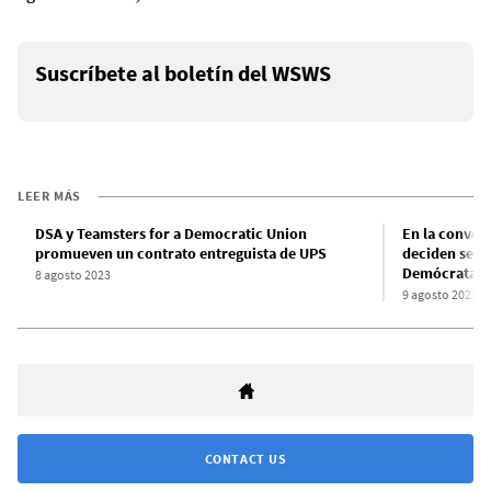
Suscríbete al boletín del WSWS
LEER MÁS
DSA y Teamsters for a Democratic Union
En la conven
promueven un contrato entreguista de UPS
deciden segui
Demócrata
8 agosto 2023
9 agosto 2023
CONTACT US