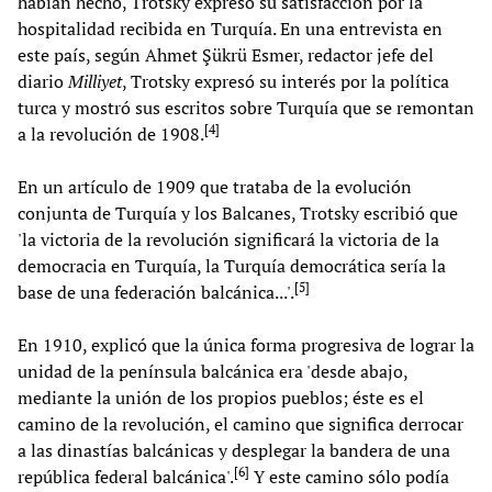
habían hecho, Trotsky expresó su satisfacción por la
hospitalidad recibida en Turquía. En una entrevista en
este país, según Ahmet Şükrü Esmer, redactor jefe del
diario
Milliyet
, Trotsky expresó su interés por la política
turca y mostró sus escritos sobre Turquía que se remontan
[
4
]
a la revolución de 1908.
En un artículo de 1909 que trataba de la evolución
conjunta de Turquía y los Balcanes, Trotsky escribió que
'la victoria de la revolución significará la victoria de la
democracia en Turquía, la Turquía democrática sería la
[
5
]
base de una federación balcánica...'.
En 1910, explicó que la única forma progresiva de lograr la
unidad de la península balcánica era 'desde abajo,
mediante la unión de los propios pueblos; éste es el
camino de la revolución, el camino que significa derrocar
a las dinastías balcánicas y desplegar la bandera de una
[
6
]
república federal balcánica'.
Y este camino sólo podía