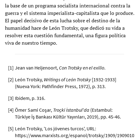
la base de un programa socialista internacional contra la
guerra y el sistema imperialista-capitalista que lo produce.
El papel decisivo de esta lucha sobre el destino de la
humanidad hace de León Trotsky, que dedicó su vida a
resolver esta cuestión fundamental, una figura política
viva de nuestro tiempo.
[
1
]
Jean van Heijenoort,
Con Trotsky en el exilio
.
[
2
]
León Trotsky,
Writings of
León Trotsky
[1932-1933]
(Nueva York: Pathfinder Press, 1972), p. 313.
[
3
]
Ibídem, p. 316.
[
4
]
Ömer Sami Coşar,
Troçki İstanbul'da
(Estambul:
Türkiye İş Bankası Kültür Yayınları, 2019), pp. 45-46.
[
5
]
León Trotsky, 'Los jóvenes turcos', URL:
https://www.marxists.org/espanol/trotsky/1909/19090103