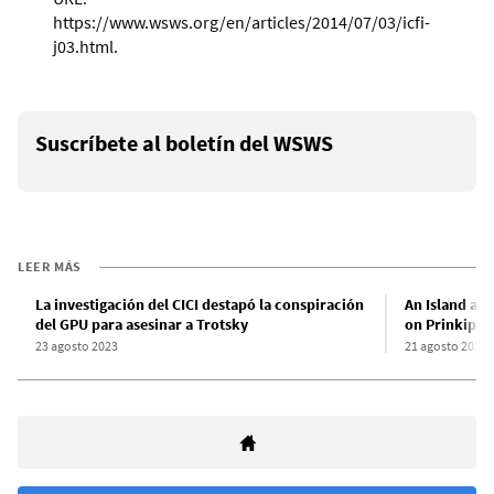
https://www.wsws.org/en/articles/2014/07/03/icfi-
j03.html.
Suscríbete al boletín del WSWS
LEER MÁS
La investigación del CICI destapó la conspiración
An Island at 
del GPU para asesinar a Trotsky
on Prinkipo
23 agosto 2023
21 agosto 2023