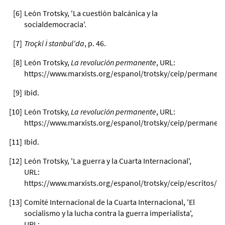
[
6
]
León Trotsky, 'La cuestión balcánica y la
socialdemocracia'.
[
7
]
Troçki İ
stanbul'da
, p. 46.
[
8
]
León Trotsky,
La revolución permanente
, URL:
https://www.marxists.org/espanol/trotsky/ceip/permanen
[
9
]
Ibid.
[
10
]
León Trotsky,
La revolución permanente
, URL:
https://www.marxists.org/espanol/trotsky/ceip/permanen
[
11
]
Ibid.
[
12
]
León Trotsky, 'La guerra y la Cuarta Internacional',
URL:
https://www.marxists.org/espanol/trotsky/ceip/escritos/l
[
13
]
Comité Internacional de la Cuarta Internacional, 'El
socialismo y la lucha contra la guerra imperialista',
URL: