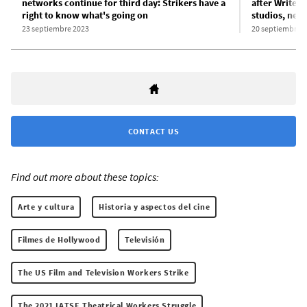
networks continue for third day: Strikers have a
after Writer
right to know what's going on
studios, net
23 septiembre 2023
20 septiembre 
CONTACT US
Find out more about these topics:
Arte y cultura
Historia y aspectos del cine
Filmes de Hollywood
Televisión
The US Film and Television Workers Strike
The 2021 IATSE Theatrical Workers Struggle