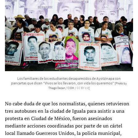
Los familiares de los estudiantes desaparecidos de Ayotzinapa con
pancartas que dicen “Vivos se los llevaron, con vida los queremos”
[Photo by
Thiago Dezan / CIDH /
CC BY 2.0
]
No cabe duda de que los normalistas, quienes retuvieron
tres autobuses en la ciudad de Iguala para asistir a una
protesta en Ciudad de México, fueron asesinados
mediante acciones coordinadas por parte de un cártel
local llamado Guerreros Unidos, la policía municipal,