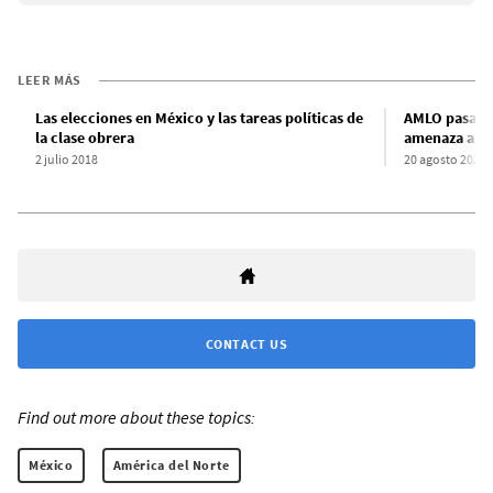
LEER MÁS
Las elecciones en México y las tareas políticas de
AMLO pasará l
la clase obrera
amenaza a la
2 julio 2018
20 agosto 2022
CONTACT US
Find out more about these topics:
México
América del Norte