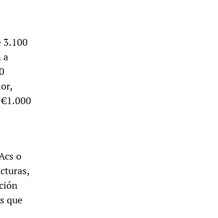
e 3.100
 a
00
or,
s €1.000
Acs o
cturas,
ción
as que