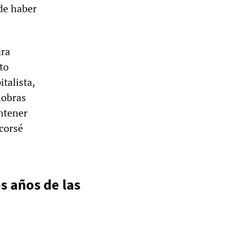
de haber
ara
to
talista,
iobras
antener
 corsé
s años de las