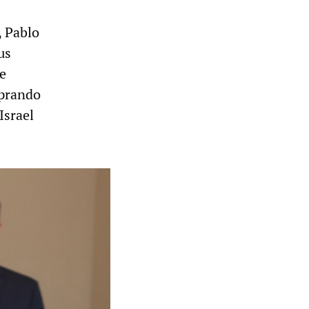
, Pablo
us
ue
mprando
Israel