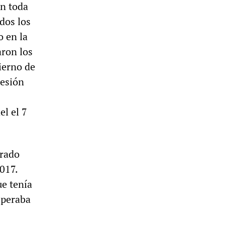
en toda
dos los
o en la
aron los
ierno de
resión
l el 7
orado
2017.
ue tenía
esperaba