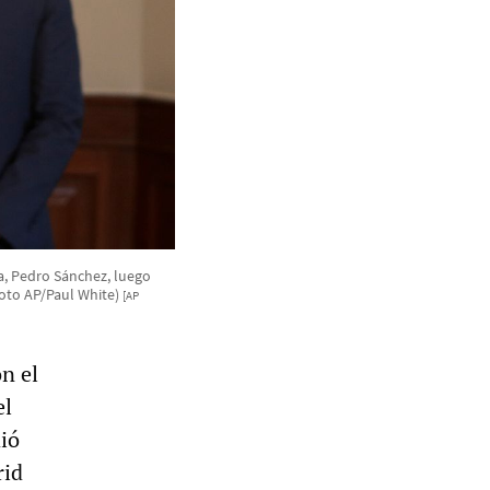
ña, Pedro Sánchez, luego
Foto AP/Paul White)
[AP
n el
el
ió
rid