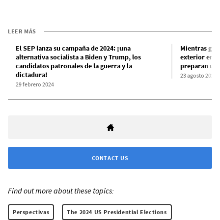
LEER MÁS
El SEP lanza su campaña de 2024: ¡una
Mientras guar
alternativa socialista a Biden y Trump, los
exterior en 
candidatos patronales de la guerra y la
preparan una 
dictadura!
23 agosto 2024
29 febrero 2024
CONTACT US
Find out more about these topics:
Perspectivas
The 2024 US Presidential Elections