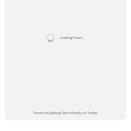
Loading Tweet ...
Tweet not loading?
See it directly on Twitter