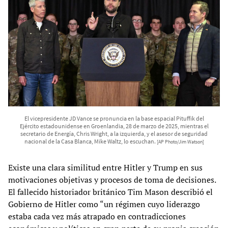
El vicepresidente JD Vance se pronuncia en la base espacial Pituffik del
Ejército estadounidense en Groenlandia, 28 de marzo de 2025, mientras el
secretario de Energía, Chris Wright, a la izquierda, y el asesor de seguridad
nacional de la Casa Blanca, Mike Waltz, lo escuchan.
[AP Photo/Jim Watson]
Existe una clara similitud entre Hitler y Trump en sus
motivaciones objetivas y procesos de toma de decisiones.
El fallecido historiador británico Tim Mason describió el
Gobierno de Hitler como “un régimen cuyo liderazgo
estaba cada vez más atrapado en contradicciones