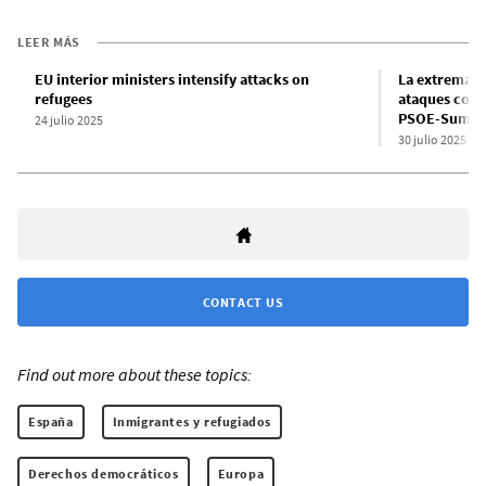
LEER MÁS
EU interior ministers intensify attacks on
La extrema de
refugees
ataques cont
PSOE-Sumar
24 julio 2025
30 julio 2025
CONTACT US
Find out more about these topics:
España
Inmigrantes y refugiados
Derechos democráticos
Europa