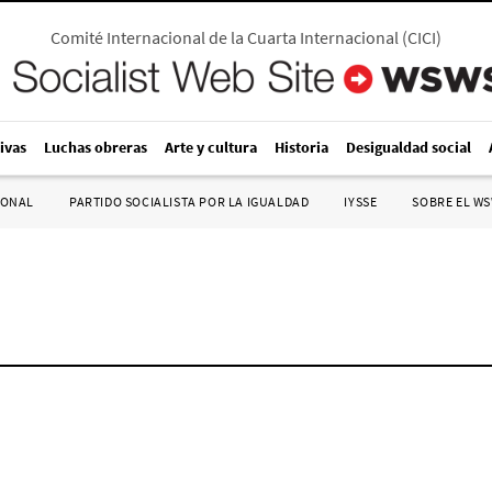
Comité Internacional de la Cuarta Internacional
(
CICI
)
ivas
Luchas obreras
Arte y cultura
Historia
Desigualdad social
IONAL
PARTIDO SOCIALISTA POR LA IGUALDAD
IYSSE
SOBRE EL W