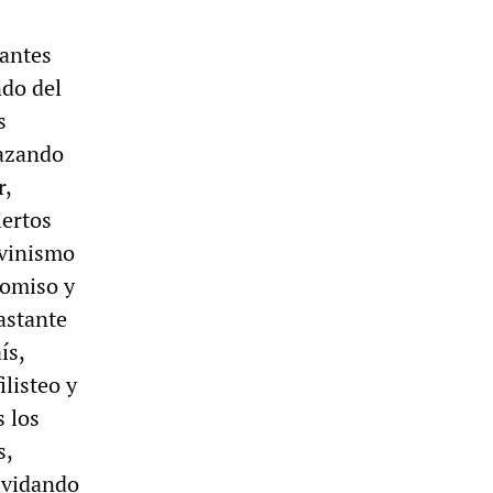
antes
ndo del
s
hazando
r,
iertos
ovinismo
 omiso y
astante
ís,
ilisteo y
s los
s,
lvidando