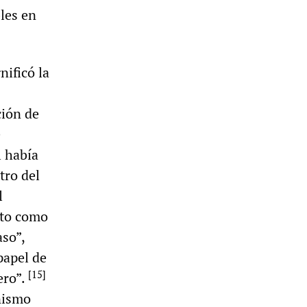
les en
nificó la
ción de
e
l había
tro del
l
nto como
aso”,
papel de
[
15
]
ero”.
unismo