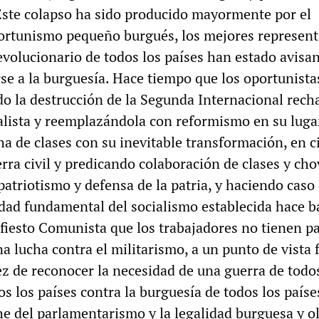
 Este colapso ha sido producido mayormente por el
ortunismo pequeño burgués, los mejores represent
evolucionario de todos los países han estado avisa
rse a la burguesía. Hace tiempo que los oportunista
o la destrucción de la Segunda Internacional rec
ialista y reemplazándola con reformismo en su luga
a de clases con su inevitable transformación, en c
ra civil y predicando colaboración de clases y ch
 patriotismo y defensa de la patria, y haciendo caso
dad fundamental del socialismo establecida hace b
fiesto Comunista que los trabajadores no tienen pa
a lucha contra el militarismo, a un punto de vista f
ez de reconocer la necesidad de una guerra de todo
os los países contra la burguesía de todos los paíse
he del parlamentarismo y la legalidad burguesa y o