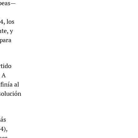
opeas—
4, los
te, y
 para
rtido
. A
inía al
solución
más
4),
ses