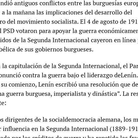
endió antiguos conflictos entre las burguesías eur
 a la mañana las implicaciones del desarrollo del
o del movimiento socialista. El 4 de agosto de 191
l PSD votaron para apoyar la guerra económicamen
tidos de la Segunda Internacional cayeron en línea
 bélica de sus gobiernos burgueses.
 la capitulación de la Segunda Internacional, el Pa
onunció contra la guerra bajo el liderazgo deLenín
su comienzo, Lenín escribió una resolución que def
a guerra burguesa, imperialista y dinástica”. La re
te:
os dirigentes de la socialdemocracia alemana, los 
r influencia en la Segunda Internacional (1889-191
ado por los créditos de guerra y ha repetido las fra