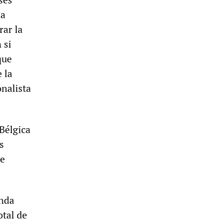
na
rar la
 si
que
 la
nalista
 Bélgica
s
 e
unda
otal de