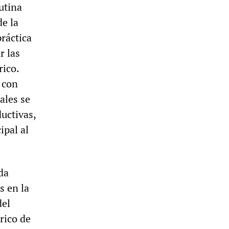
utina
de la
ráctica
r las
rico.
 con
ales se
uctivas,
ipal al
da
s en la
del
rico de