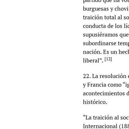
burguesas y chovi
traición total al 
conducta de los lí
supusiéramos que 
subordinarse temp
nación. Es un hec
[
12
]
liberal”.
22. La resolución 
y Francia como “i
acontecimientos d
histórico.
“La traición al so
Internacional (188