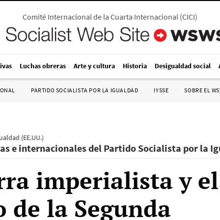
Comité Internacional de la Cuarta Internacional
(
CICI
)
ivas
Luchas obreras
Arte y cultura
Historia
Desigualdad social
IONAL
PARTIDO SOCIALISTA POR LA IGUALDAD
IYSSE
SOBRE EL W
gualdad (EE.UU.)
as e internacionales del Partido Socialista por la I
ra imperialista y el
o de la Segunda