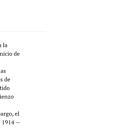
 la
nicio de
las
es de
tido
mienzo
argo, el
e 1914 —