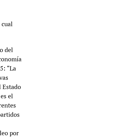
 cual
o del
economía
5: “La
ivas
l Estado
es el
rentes
partidos
leo por