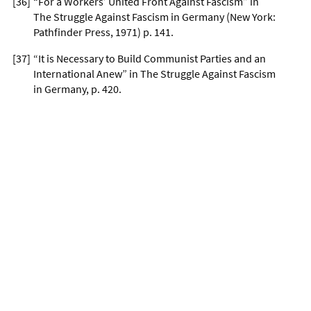
[
36
]
“For a Workers’ United Front Against Fascism” in
The Struggle Against Fascism in Germany (New York:
Pathfinder Press, 1971) p. 141.
[
37
]
“It is Necessary to Build Communist Parties and an
International Anew” in The Struggle Against Fascism
in Germany, p. 420.