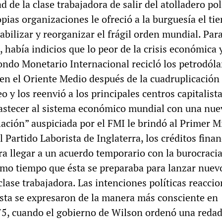
d de la clase trabajadora de salir del atolladero pol
pias organizaciones le ofreció a la burguesía el ti
abilizar y reorganizar el frágil orden mundial. Par
 había indicios que lo peor de la crisis económica 
Fondo Monetario Internacional recicló los petrodóla
en el Oriente Medio después de la cuadruplicación 
eo y los reenvió a los principales centros capitalist
astecer al sistema económico mundial con una nue
flación” auspiciada por el FMI le brindó al Primer M
 Partido Laborista de Inglaterra, los créditos finan
ra llegar a un acuerdo temporario con la burocraci
ismo tiempo que ésta se preparaba para lanzar nuev
clase trabajadora. Las intenciones políticas reaccio
ista se expresaron de la manera más consciente en
5, cuando el gobierno de Wilson ordenó una reda