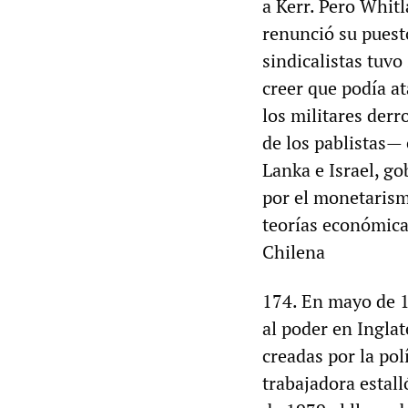
a Kerr. Pero Whit
renunció su puesto
sindicalistas tuvo
creer que podía a
los militares der
de los pablistas— 
Lanka e Israel, g
por el monetarism
teorías económicas
Chilena
174. En mayo de 19
al poder en Inglat
creadas por la pol
trabajadora estall