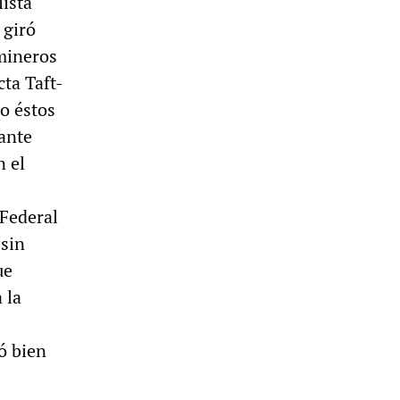
lista
 giró
mineros
ta Taft-
o éstos
nante
n el
 Federal
 sin
ue
 la
ó bien