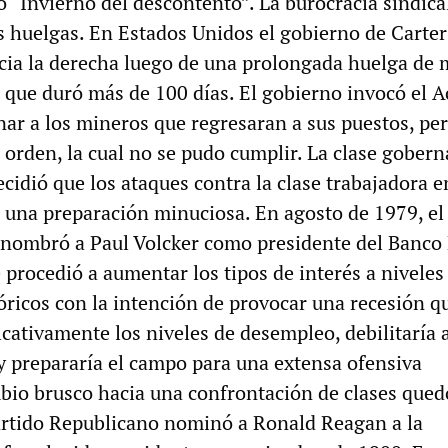
 “Invierno del descontento”. La burocracia sindica
s huelgas. En Estados Unidos el gobierno de Carter
ia la derecha luego de una prolongada huelga de 
 que duró más de 100 días. El gobierno invocó el Ac
nar a los mineros que regresaran a sus puestos, per
 orden, la cual no se pudo cumplir. La clase gober
idió que los ataques contra la clase trabajadora e
n una preparación minuciosa. En agosto de 1979, el
 nombró a Paul Volcker como presidente del Banco
 procedió a aumentar los tipos de interés a niveles
óricos con la intención de provocar una recesión q
cativamente los niveles de desempleo, debilitaría a
 y prepararía el campo para una extensa ofensiva
mbio brusco hacia una confrontación de clases qued
artido Republicano nominó a Ronald Reagan a la