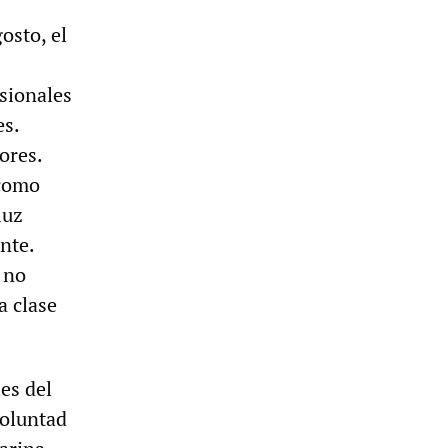
osto, el
sionales
es.
ores.
 como
luz
nte.
 no
a clase
les del
voluntad