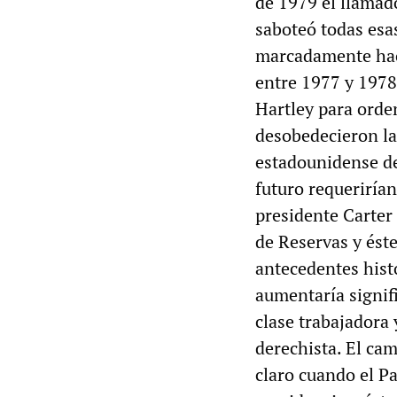
de 1979 el llamado
saboteó todas esa
marcadamente hac
entre 1977 y 1978
Hartley para orde
desobedecieron la
estadounidense dec
futuro requeriría
presidente Carter
de Reservas y éste
antecedentes hist
aumentaría signifi
clase trabajadora
derechista. El ca
claro cuando el P