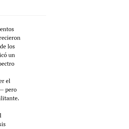
ientos
crecieron
de los
icó un
pectro
r el
— pero
litante.
l
sis