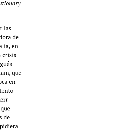
utionary
r las
adora de
alia, en
 crisis
rgués
tlam, que
oca en
ntento
Kerr
 que
s de
pidiera