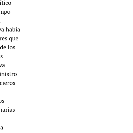
ítico
empo
a
ya había
res que
de los
as
va
inistro
cieros
a
os
narias
da