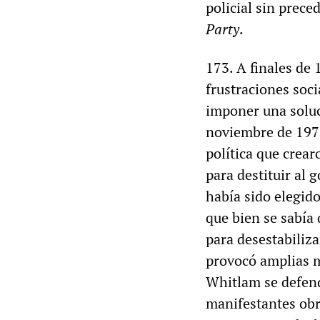
policial sin prece
Party
.
173. A finales de 
frustraciones soci
imponer una soluci
noviembre de 1975
política que crear
para destituir al
había sido elegid
que bien se sabía 
para desestabiliza
provocó amplias m
Whitlam se defend
manifestantes obr