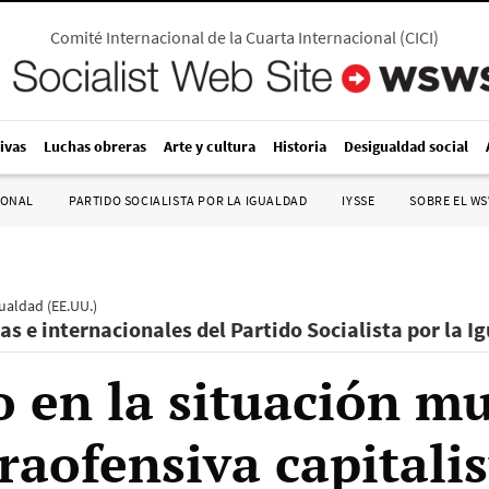
Comité Internacional de la Cuarta Internacional
(
CICI
)
ivas
Luchas obreras
Arte y cultura
Historia
Desigualdad social
IONAL
PARTIDO SOCIALISTA POR LA IGUALDAD
IYSSE
SOBRE EL W
gualdad (EE.UU.)
as e internacionales del Partido Socialista por la I
 en la situación mu
raofensiva capitalis