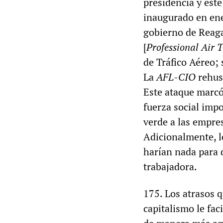
presidencia y ést
inaugurado en ene
gobierno de Reaga
[
Professional Air 
de Tráfico Aéreo; 
La
AFL-CIO
rehusó
Este ataque marcó 
fuerza social imp
verde a las empre
Adicionalmente, l
harían nada para d
trabajadora.
175. Los atrasos q
capitalismo le fac