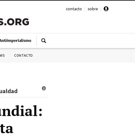
contacto
|
sobre
|
Antiimperialismo
SWS
CONTACTO
gualdad
ndial:
ta