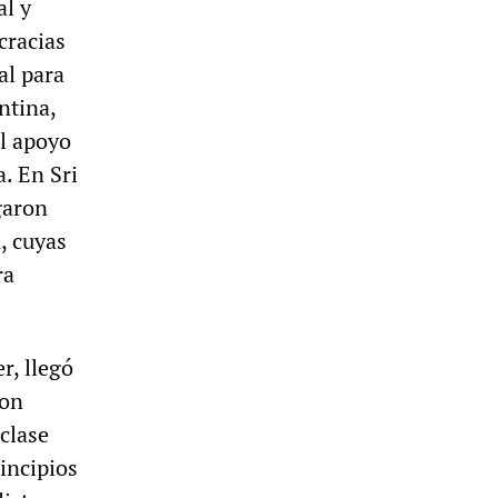
al y
cracias
al para
ntina,
el apoyo
a. En Sri
garon
, cuyas
ra
r, llegó
ron
 clase
rincipios