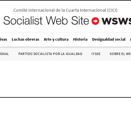
Comité Internacional de la Cuarta Internacional
(
CICI
)
ivas
Luchas obreras
Arte y cultura
Historia
Desigualdad social
IONAL
PARTIDO SOCIALISTA POR LA IGUALDAD
IYSSE
SOBRE EL W