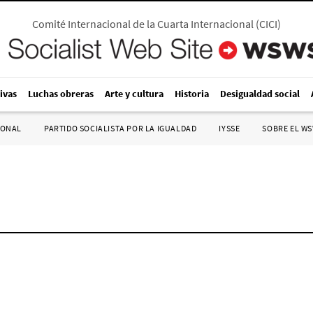
Comité Internacional de la Cuarta Internacional
(
CICI
)
ivas
Luchas obreras
Arte y cultura
Historia
Desigualdad social
IONAL
PARTIDO SOCIALISTA POR LA IGUALDAD
IYSSE
SOBRE EL W