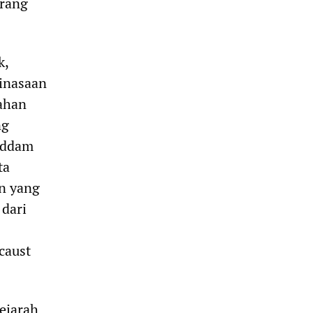
orang
k,
binasaan
ahan
ng
addam
ta
n yang
dari
caust
ejarah