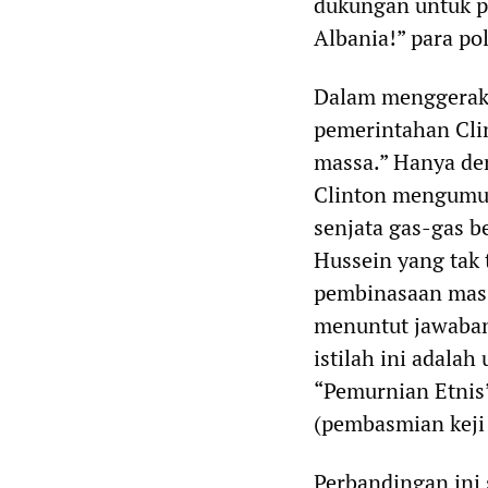
dukungan untuk p
Albania!” para po
Dalam menggerak
pemerintahan Clin
massa.” Hanya de
Clinton mengumum
senjata gas-gas 
Hussein yang tak
pembinasaan mass
menuntut jawaban
istilah ini adal
“Pemurnian Etnis”
(pembasmian keji 
Perbandingan ini 