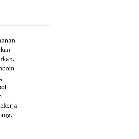
ahanan
ikan
rkan.
embom
,
pot
n
ekerja-
lang.