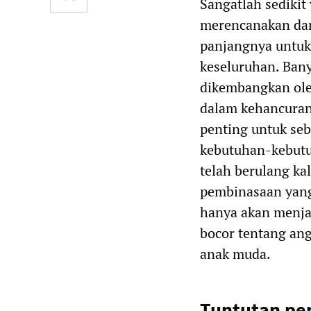
Sangatlah sedikit
merencanakan dan
panjangnya untuk
keseluruhan. Banya
dikembangkan oleh
dalam kehancuran
penting untuk seba
kebutuhan-kebutuh
telah berulang kal
pembinasaan yang
hanya akan menjad
bocor tentang ang
anak muda.
Tuntutan pe