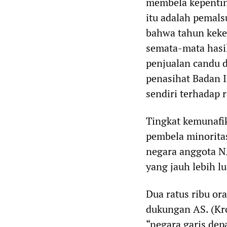
membela kepenting
itu adalah pemals
bahwa tahun keke
semata-mata hasil
penjualan candu d
penasihat Badan 
sendiri terhadap r
Tingkat kemunafik
pembela minoritas
negara anggota N
yang jauh lebih lu
Dua ratus ribu or
dukungan AS. (Kro
“negara garis de