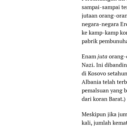
sampai-sampai ter
jutaan orang-ora
negara-negara Er
ke kamp-kamp kon
pabrik pembunuha
Enam
juta
orang-o
Nazi. Ini diband
di Kosovo setahun
Albania telah ter
pemalsuan yang be
dari koran Barat.)
Meskipun jika jum
kali, jumlah kema