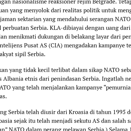
an nasionalisme reaksioner rejim Belgrade. Tetap
uan yang menyolok dari realitas politik untuk men
jaman sektarian yang mendahului serangan NATO
 perbuatan Serbia. KLA-dibiayai dengan uang dari
an menikmati dukungan di belakang layar dari pen
Intelijens Pusat AS (CIA) mengadakan kampanye t
akyat sipil Serbia.
an yang tidak kecil terlibat dalam sikap NATO seb
 Albania etnis dari penindasan Serbia. Ingatlah n
ATO yang telah menjalankan kampanye “pemurnian
as.
ang Serbia telah diusir dari Kroasia di tahun 1995 
asia sejak itu telah menjadi sekutu AS dan salah s
pan” NATO dalam perang melawan Serbia.) Selama 