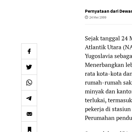
Pernyataan dari Dewan
24 Mei 1999
Sejak tanggal 24 
Atlantik Utara (N
Yugoslavia sebag
Menerbangkan le
rata kota-kota da
rumah-rumah saki
minyak dan kanto
terlukai, termas
pekerja di stasiu
Perumahan pendudu