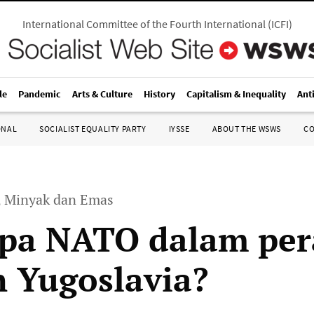
International Committee of the Fourth International
(
ICFI
)
le
Pandemic
Arts & Culture
History
Capitalism & Inequality
Ant
ONAL
SOCIALIST EQUALITY PARTY
IYSSE
ABOUT THE WSWS
C
, Minyak dan Emas
pa NATO dalam per
 Yugoslavia?