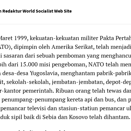
 Redaktur World Socialist Web Site
Maret 1999, kekuatan-kekuatan militer Pakta Pert
ATO), dipimpin oleh Amerika Serikat, telah menjad
ai sasaran dari sebuah pemboman yang menghancu
bih dari 15.000 misi pengeboman, NATO telah m
n desa-desa Yugoslavia, menghantam pabrik-pabrik
t, sekolah-sekolah, jembatan-jembatan, depot-de
r-kantor pemerintah. Ribuan orang telah tewas da
uk penumpang-penumpang kereta api dan bus, dan p
n pemancar televisi dan stasiun-statiun pemancar u
k sipil baik di Sebia dan Kosovo telah dihantam.