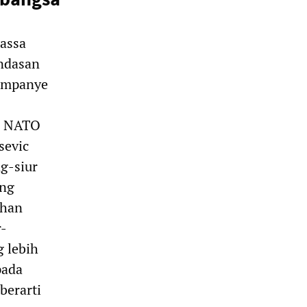
assa
ndasan
kampanye
an NATO
sevic
g-siur
ang
ahan
r-
 lebih
pada
berarti