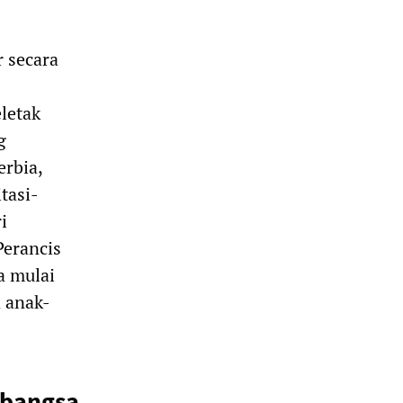
 secara
letak
g
erbia,
tasi-
i
Perancis
a mulai
a anak-
 bangsa