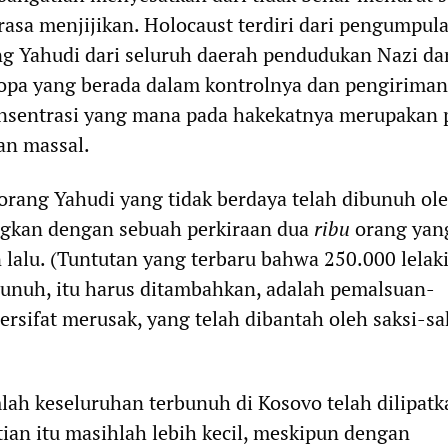
asa menjijikan. Holocaust terdiri dari pengumpul
ng Yahudi dari seluruh daerah pendudukan Nazi da
opa yang berada dalam kontrolnya dan pengirima
sentrasi yang mana pada hakekatnya merupakan 
n massal.
rang Yahudi yang tidak berdaya telah dibunuh ole
ingkan dengan sebuah perkiraan dua
ribu
orang yan
 lalu. (Tuntutan yang terbaru bahwa 250.000 lelak
bunuh, itu harus ditambahkan, adalah pemalsuan-
rsifat merusak, yang telah dibantah oleh saksi-sa
lah keseluruhan terbunuh di Kosovo telah dilipatk
tian itu masihlah lebih kecil, meskipun dengan