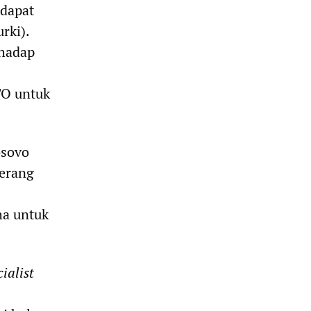
 dapat
rki).
rhadap
TO untuk
osovo
perang
ha untuk
ialist