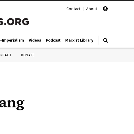
Contact
|
About
|
i-Imperialism
Videos
Podcast
Marxist Library
ONTACT
DONATE
ang