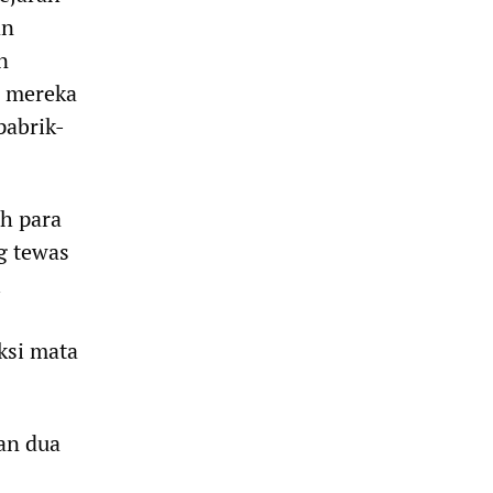
an
n
n mereka
pabrik-
h para
g tewas
i
ksi mata
an dua