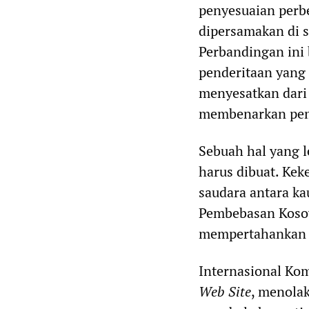
penyesuaian perbe
dipersamakan di s
Perbandingan ini
penderitaan yang 
menyesatkan dari
membenarkan pemb
Sebuah hal yang l
harus dibuat. Kek
saudara antara ka
Pembebasan Kosov
mempertahankan k
Internasional Kom
Web Site
, menola