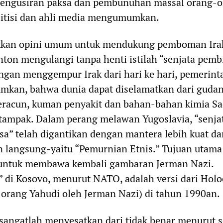
engusiran paksa dan pembunuhan massal orang-
litisi dan ahli media mengumumkan.
kan opini umum untuk mendukung pemboman Ira
ton mengulangi tanpa henti istilah “senjata pem
ngan menggempur Irak dari hari ke hari, pemerint
kan, bahwa dunia dapat diselamatkan dari guda
beracun, kuman penyakit dan bahan-bahan kimia S
 tampak. Dalam perang melawan Yugoslavia, “senja
a” telah digantikan dengan mantera lebih kuat da
 langsung-yaitu “Pemurnian Etnis.” Tujuan utama 
ah untuk membawa kembali gambaran Jerman Nazi.
 di Kosovo, menurut NATO, adalah versi dari Holo
orang Yahudi oleh Jerman Nazi) di tahun 1990an.
sangatlah menyesatkan dari tidak benar menurut s