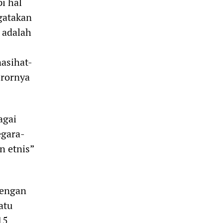
i hal
gatakan
 adalah
asihat-
erornya
agai
egara-
 etnis”
dengan
atu
15