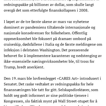
redningspakke på billioner av dollar, som skulle langt
overgå det som etterfulgte finanskollapsen i 2008.
I løpet av de tre første ukene av mars var nyhetene
dominert av pandemiens tiltakende internasjonale og
nasjonale konsekvenser for folkehelsen. Offentlig
oppmerksomhet ble fokusert på dramaer ombord på
cruiseskip, dødsfallene i Italia og de første meldingene om
infeksjon i delstaten Washington. Det presserende
behovet for å implementere karantener og nedstenging av
ikke-essensielle næringsvirksomheter ble, til tross for
Trump, bredt anerkjent.
Den 19. mars ble lovfremlegget «CARES Act» introdusert i
Senatet. Det raske vedtaket av redningspakka for hele
finansnæringen ble tatt for gitt. Selskapsdirektører, som
holdt seg godt informert av sine politiske tjenere i
Kongressen, slo faktisk mynt på Wall Street-stupet for å