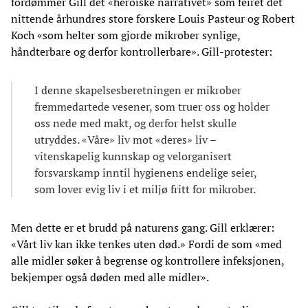
fordømmer Gill det «heroiske narrativet» som feiret det
nittende århundres store forskere Louis Pasteur og Robert
Koch «som helter som gjorde mikrober synlige,
håndterbare og derfor kontrollerbare». Gill-protester:
I denne skapelsesberetningen er mikrober
fremmedartede vesener, som truer oss og holder
oss nede med makt, og derfor helst skulle
utryddes. «Våre» liv mot «deres» liv –
vitenskapelig kunnskap og velorganisert
forsvarskamp inntil hygienens endelige seier,
som lover evig liv i et miljø fritt for mikrober.
Men dette er et brudd på naturens gang. Gill erklærer:
«Vårt liv kan ikke tenkes uten død.» Fordi de som «med
alle midler søker å begrense og kontrollere infeksjonen,
bekjemper også døden med alle midler».