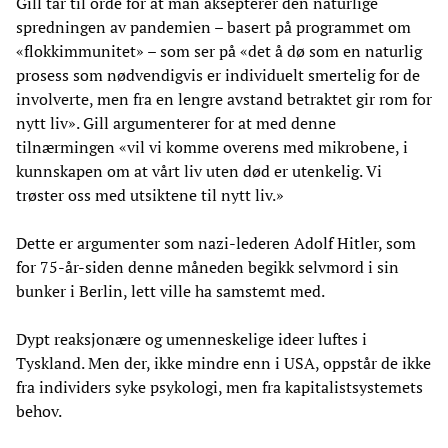
Gill tar til orde for at man aksepterer den naturlige
spredningen av pandemien – basert på programmet om
«flokkimmunitet» – som ser på «det å dø som en naturlig
prosess som nødvendigvis er individuelt smertelig for de
involverte, men fra en lengre avstand betraktet gir rom for
nytt liv». Gill argumenterer for at med denne
tilnærmingen «vil vi komme overens med mikrobene, i
kunnskapen om at vårt liv uten død er utenkelig. Vi
trøster oss med utsiktene til nytt liv.»
Dette er argumenter som nazi-lederen Adolf Hitler, som
for 75-år-siden denne måneden begikk selvmord i sin
bunker i Berlin, lett ville ha samstemt med.
Dypt reaksjonære og umenneskelige ideer luftes i
Tyskland. Men der, ikke mindre enn i USA, oppstår de ikke
fra individers syke psykologi, men fra kapitalistsystemets
behov.