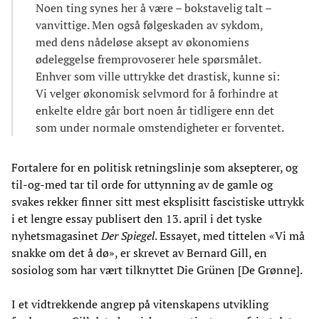
Noen ting synes her å være – bokstavelig talt –
vanvittige. Men også følgeskaden av sykdom,
med dens nådeløse aksept av økonomiens
ødeleggelse fremprovoserer hele spørsmålet.
Enhver som ville uttrykke det drastisk, kunne si:
Vi velger økonomisk selvmord for å forhindre at
enkelte eldre går bort noen år tidligere enn det
som under normale omstendigheter er forventet.
Fortalere for en politisk retningslinje som aksepterer, og
til-og-med tar til orde for uttynning av de gamle og
svakes rekker finner sitt mest eksplisitt fascistiske uttrykk
i et lengre essay publisert den 13. april i det tyske
nyhetsmagasinet
Der Spiegel
. Essayet, med tittelen «Vi må
snakke om det å dø», er skrevet av Bernard Gill, en
sosiolog som har vært tilknyttet Die Grünen [De Grønne].
I et vidtrekkende angrep på vitenskapens utvikling