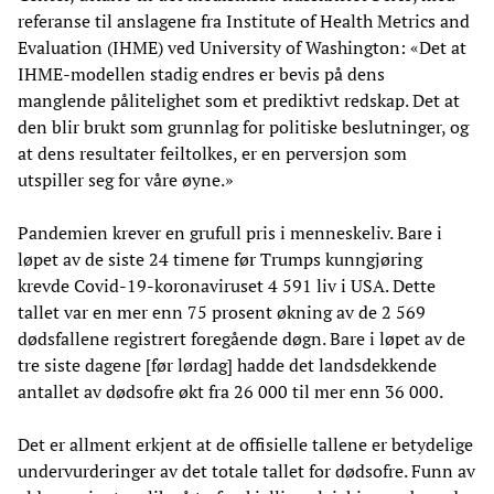
referanse til anslagene fra Institute of Health Metrics and
Evaluation (IHME) ved University of Washington: «Det at
IHME-modellen stadig endres er bevis på dens
manglende pålitelighet som et prediktivt redskap. Det at
den blir brukt som grunnlag for politiske beslutninger, og
at dens resultater feiltolkes, er en perversjon som
utspiller seg for våre øyne.»
Pandemien krever en grufull pris i menneskeliv. Bare i
løpet av de siste 24 timene før Trumps kunngjøring
krevde Covid-19-koronaviruset 4 591 liv i USA. Dette
tallet var en mer enn 75 prosent økning av de 2 569
dødsfallene registrert foregående døgn. Bare i løpet av de
tre siste dagene [før lørdag] hadde det landsdekkende
antallet av dødsofre økt fra 26 000 til mer enn 36 000.
Det er allment erkjent at de offisielle tallene er betydelige
undervurderinger av det totale tallet for dødsofre. Funn av