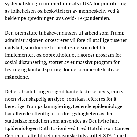
systematisk og koordinert innsats i USA for prioritering
av folkehelsen og beskyttelsen av menneskeliv ved å
bekjempe spredningen av Covid-19-pandemien.
Den premature tilbakevendingen til arbeid som Trump-
administrasjonen orkestrerer vil føre til utallige tusener
dødsfall, som kunne forhindres dersom det ble
implementert og opprettholdt et rigorøst program for
sosial distansering, støttet av et massivt program for
testing og kontaktsporing, for de kommende kritiske
månedene.
Det er absolutt ingen signifikante faktiske bevis, enn si
noen vitenskapelig analyse, som kan refereres for å
berettige Trumps kunngjøring. Ledende epidemiologer
har allerede offentlig utfordret gyldigheten av den
statistiske modellen som anvendes av Det hvite hus.
Epidemiologen Ruth Etzioni ved Fred Hutchinson Cancer
Center, uttalte til det medisinske tidsskriftet STAT, med