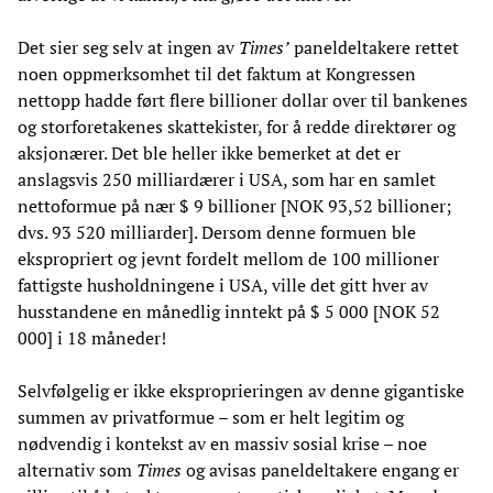
Det sier seg selv at ingen av
Times
’
paneldeltakere rettet
noen oppmerksomhet til det faktum at Kongressen
nettopp hadde ført flere billioner dollar over til bankenes
og storforetakenes skattekister, for å redde direktører og
aksjonærer. Det ble heller ikke bemerket at det er
anslagsvis 250 milliardærer i USA, som har en samlet
nettoformue på nær $ 9 billioner [NOK 93,52 billioner;
dvs. 93 520 milliarder]. Dersom denne formuen ble
ekspropriert og jevnt fordelt mellom de 100 millioner
fattigste husholdningene i USA, ville det gitt hver av
husstandene en månedlig inntekt på $ 5 000 [NOK 52
000] i 18 måneder!
Selvfølgelig er ikke eksproprieringen av denne gigantiske
summen av privatformue – som er helt legitim og
nødvendig i kontekst av en massiv sosial krise – noe
alternativ som
Times
og avisas paneldeltakere engang er