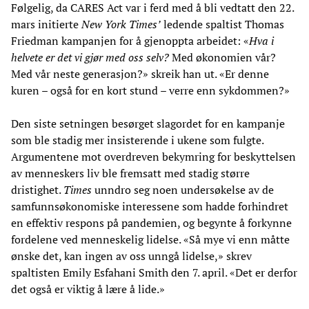
Følgelig, da CARES Act var i ferd med å bli vedtatt den 22.
mars initierte
New York Times’
ledende spaltist Thomas
Friedman kampanjen for å gjenoppta arbeidet: «
Hva i
helvete
e
r
det
vi
gjør
med oss selv?
Med økonomien vår?
Med vår neste generasjon?» skreik han ut. «Er denne
kuren – også for en kort stund – verre enn sykdommen?»
Den siste setningen besørget slagordet for en kampanje
som ble stadig mer insisterende i ukene som fulgte.
Argumentene mot overdreven bekymring for beskyttelsen
av menneskers liv ble fremsatt med stadig større
dristighet.
Times
unndro seg noen undersøkelse av de
samfunnsøkonomiske interessene som hadde forhindret
en effektiv respons på pandemien, og begynte å forkynne
fordelene ved menneskelig lidelse. «Så mye vi enn måtte
ønske det, kan ingen av oss unngå lidelse,» skrev
spaltisten Emily Esfahani Smith den 7. april. «Det er derfor
det også er viktig å lære å lide.»