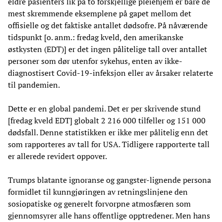
eldre pasienters lik på to forskjellige pleiehjem er bare de
mest skremmende eksemplene på gapet mellom det
offisielle og det faktiske antallet dødsofre. På nåværende
tidspunkt [o. anm.: fredag kveld, den amerikanske
østkysten (EDT)] er det ingen pålitelige tall over antallet
personer som dør utenfor sykehus, enten av ikke-
diagnostisert Covid-19-infeksjon eller av årsaker relaterte
til pandemien.
Dette er en global pandemi. Det er per skrivende stund
[fredag kveld EDT] globalt 2 216 000 tilfeller og 151 000
dødsfall. Denne statistikken er ikke mer pålitelig enn det
som rapporteres av tall for USA. Tidligere rapporterte tall
er allerede revidert oppover.
Trumps blatante ignoranse og gangster-lignende persona
formidlet til kunngjøringen av retningslinjene den
sosiopatiske og generelt forvorpne atmosfæren som
gjennomsyrer alle hans offentlige opptredener. Men hans