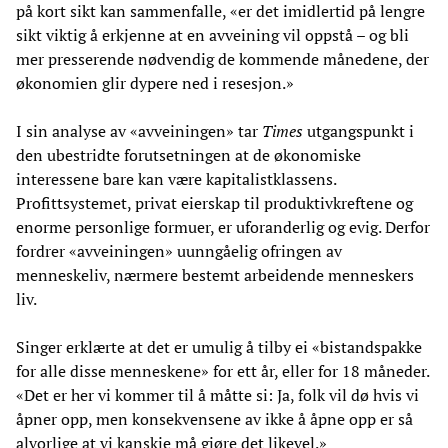
på kort sikt kan sammenfalle, «er det imidlertid på lengre
sikt viktig å erkjenne at en avveining vil oppstå – og bli
mer presserende nødvendig de kommende månedene, der
økonomien glir dypere ned i resesjon.»
I sin analyse av «avveiningen» tar
Times
utgangspunkt i
den ubestridte forutsetningen at de økonomiske
interessene bare kan være kapitalistklassens.
Profittsystemet, privat eierskap til produktivkreftene og
enorme personlige formuer, er uforanderlig og evig. Derfor
fordrer «avveiningen» uunngåelig ofringen av
menneskeliv, nærmere bestemt arbeidende menneskers
liv.
Singer erklærte at det er umulig å tilby ei «bistandspakke
for alle disse menneskene» for ett år, eller for 18 måneder.
«Det er her vi kommer til å måtte si: Ja, folk vil dø hvis vi
åpner opp, men konsekvensene av ikke å åpne opp er så
alvorlige at vi kanskje må gjøre det likevel.»