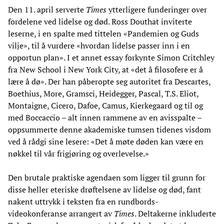
Den 11. april serverte
Times
ytterligere funderinger over
fordelene ved lidelse og død. Ross Douthat inviterte
leserne, i en spalte med tittelen «Pandemien og Guds
vilje», til å vurdere «hvordan lidelse passer inn i en
opportun plan». I et annet essay forkynte Simon Critchley
fra New School i New York City, at «det å filosofere er å
lære å dø». Der han påberopte seg autoritet fra Descartes,
Boethius, More, Gramsci, Heidegger, Pascal, T.S. Eliot,
Montaigne, Cicero, Dafoe, Camus, Kierkegaard og til og
med Boccaccio – alt innen rammene av en avisspalte –
oppsummerte denne akademiske tumsen tidenes visdom
ved å rådgi sine lesere: «Det å møte døden kan være en
nøkkel til vår frigjøring og overlevelse.»
Den brutale praktiske agendaen som ligger til grunn for
disse heller eteriske drøftelsene av lidelse og død, fant
nakent uttrykk i teksten fra en rundbords-
videokonferanse arrangert av
Times
. Deltakerne inkluderte