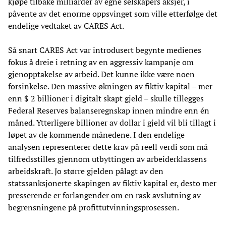
kjøpe tilbake milliarder av egne selskapers aksjer, i
påvente av det enorme oppsvinget som ville etterfølge det
endelige vedtaket av CARES Act.
Så snart CARES Act var introdusert begynte medienes
fokus å dreie i retning av en aggressiv kampanje om
gjenopptakelse av arbeid. Det kunne ikke være noen
forsinkelse. Den massive økningen av fiktiv kapital – mer
enn $ 2 billioner i digitalt skapt gjeld – skulle tillegges
Federal Reserves balanseregnskap innen mindre enn én
måned. Ytterligere billioner av dollar i gjeld vil bli tillagt i
løpet av de kommende månedene. I den endelige
analysen representerer dette krav på reell verdi som må
tilfredsstilles gjennom utbyttingen av arbeiderklassens
arbeidskraft. Jo større gjelden pålagt av den
statssanksjonerte skapingen av fiktiv kapital er, desto mer
presserende er forlangender om en rask avslutning av
begrensningene på profittutvinningsprosessen.