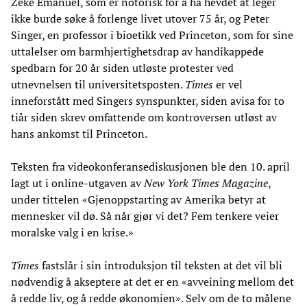
Zeke Emanuel, som er notorisk for å ha hevdet at leger
ikke burde søke å forlenge livet utover 75 år, og Peter
Singer, en professor i bioetikk ved Princeton, som for sine
uttalelser om barmhjertighetsdrap av handikappede
spedbarn for 20 år siden utløste protester ved
utnevnelsen til universitetsposten.
Times
er vel
inneforstått med Singers synspunkter, siden avisa for to
tiår siden skrev omfattende om kontroversen utløst av
hans ankomst til Princeton.
Teksten fra videokonferansediskusjonen ble den 10. april
lagt ut i online-utgaven av
New York Times Magazine
,
under tittelen «Gjenoppstarting av Amerika betyr at
mennesker vil dø. Så når gjør vi det? Fem tenkere veier
moralske valg i en krise.»
Times
fastslår i sin introduksjon til teksten at det vil bli
nødvendig å akseptere at det er en «avveining mellom det
å redde liv, og å redde økonomien». Selv om de to målene