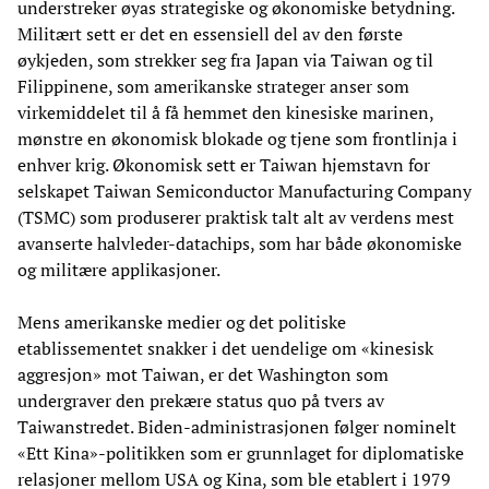
understreker øyas strategiske og økonomiske betydning.
Militært sett er det en essensiell del av den første
øykjeden, som strekker seg fra Japan via Taiwan og til
Filippinene, som amerikanske strateger anser som
virkemiddelet til å få hemmet den kinesiske marinen,
mønstre en økonomisk blokade og tjene som frontlinja i
enhver krig. Økonomisk sett er Taiwan hjemstavn for
selskapet Taiwan Semiconductor Manufacturing Company
(TSMC) som produserer praktisk talt alt av verdens mest
avanserte halvleder-datachips, som har både økonomiske
og militære applikasjoner.
Mens amerikanske medier og det politiske
etablissementet snakker i det uendelige om «kinesisk
aggresjon» mot Taiwan, er det Washington som
undergraver den prekære status quo på tvers av
Taiwanstredet. Biden-administrasjonen følger nominelt
«Ett Kina»-politikken som er grunnlaget for diplomatiske
relasjoner mellom USA og Kina, som ble etablert i 1979