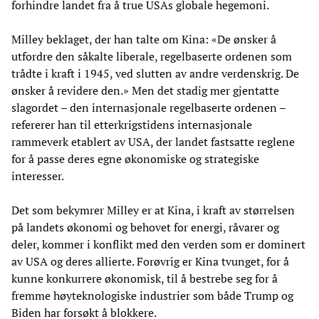
forhindre landet fra å true USAs globale hegemoni.
Milley beklaget, der han talte om Kina: «De ønsker å
utfordre den såkalte liberale, regelbaserte ordenen som
trådte i kraft i 1945, ved slutten av andre verdenskrig. De
ønsker å revidere den.» Men det stadig mer gjentatte
slagordet – den internasjonale regelbaserte ordenen –
refererer han til etterkrigstidens internasjonale
rammeverk etablert av USA, der landet fastsatte reglene
for å passe deres egne økonomiske og strategiske
interesser.
Det som bekymrer Milley er at Kina, i kraft av størrelsen
på landets økonomi og behovet for energi, råvarer og
deler, kommer i konflikt med den verden som er dominert
av USA og deres allierte. Forøvrig er Kina tvunget, for å
kunne konkurrere økonomisk, til å bestrebe seg for å
fremme høyteknologiske industrier som både Trump og
Biden har forsøkt å blokkere.