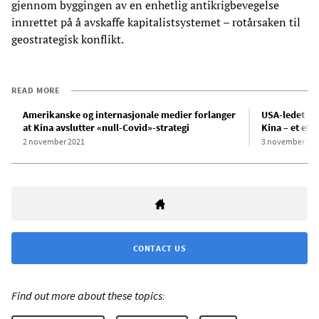
gjennom byggingen av en enhetlig antikrigbevegelse
innrettet på å avskaffe kapitalistsystemet – rotårsaken til
geostrategisk konflikt.
READ MORE
Amerikanske og internasjonale medier forlanger
USA-ledet me
at Kina avslutter «null-Covid»-strategi
Kina – et ek
2 november 2021
3 november 202
CONTACT US
Find out more about these topics: