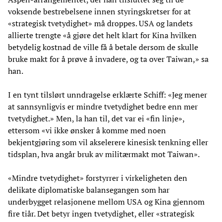
voksende bestrebelsene innen styringskretser for at
«strategisk tvetydighet» må droppes. USA og landets
allierte trengte «å gjøre det helt klart for Kina hvilken
betydelig kostnad de ville få å betale dersom de skulle
bruke makt for å prøve å invadere, og ta over Taiwan,» sa
han.
I en tynt tilslørt unndragelse erklærte Schiff: «Jeg mener
at sannsynligvis er mindre tvetydighet bedre enn mer
tvetydighet.» Men, la han til, det var ei «fin linje»,
ettersom «vi ikke ønsker å komme med noen
bekjentgjøring som vil akselerere kinesisk tenkning eller
tidsplan, hva angår bruk av militærmakt mot Taiwan».
«Mindre tvetydighet» forstyrrer i virkeligheten den
delikate diplomatiske balansegangen som har
underbygget relasjonene mellom USA og Kina gjennom
fire tiår. Det betyr ingen tvetydighet, eller «strategisk