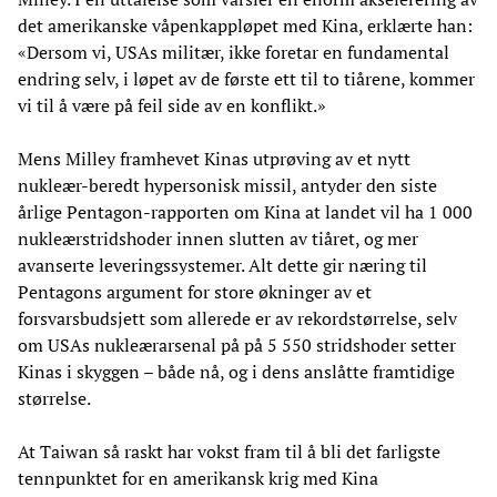
det amerikanske våpenkappløpet med Kina, erklærte han:
«Dersom vi, USAs militær, ikke foretar en fundamental
endring selv, i løpet av de første ett til to tiårene, kommer
vi til å være på feil side av en konflikt.»
Mens Milley framhevet Kinas utprøving av et nytt
nukleær-beredt hypersonisk missil, antyder den siste
årlige Pentagon-rapporten om Kina at landet vil ha 1 000
nukleærstridshoder innen slutten av tiåret, og mer
avanserte leveringssystemer. Alt dette gir næring til
Pentagons argument for store økninger av et
forsvarsbudsjett som allerede er av rekordstørrelse, selv
om USAs nukleærarsenal på på 5 550 stridshoder setter
Kinas i skyggen – både nå, og i dens anslåtte framtidige
størrelse.
At Taiwan så raskt har vokst fram til å bli det farligste
tennpunktet for en amerikansk krig med Kina