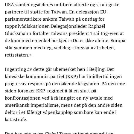
USA samler også deres militære allierte og strategiske
partnere til støtte for Taiwan. En delegasjon EU-
parlamentarikere ankom Taiwan på onsdag for
toppnivådiskusjoner. Delegasjonsleder Raphaël
Glucksmann fortalte Taiwans president Tsai Ing-wen at
de kom med en enkel beskjed: «Du er ikke aleine. Europa
står sammen med deg, ved deg, i forsvar av friheten,
rettsstaten.»
Ingenting av dette går ubemerket hen i Beijing. Det
kinesiske kommunistpartiet (KKP) har imidlertid ingen
progressiv respons på den økende krigsfaren. På den ene
siden forsøker KKP-regimet å få en slutt på
konfrontasjonen ved å få inngått en ny avtale med
amerikansk imperialisme, mens det på den andre siden
deltar i et fåfengt våpenkappløp som bare kan ende i
katastrofe.
Den haukete avisa
Global Times
antydet absurd i en