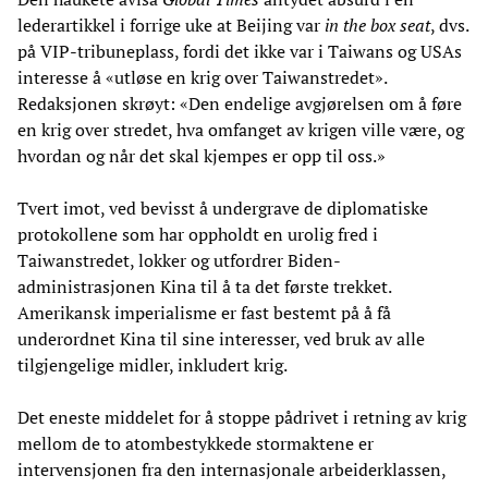
lederartikkel i forrige uke at Beijing var
in the box seat
, dvs.
på VIP-tribuneplass, fordi det ikke var i Taiwans og USAs
interesse å «utløse en krig over Taiwanstredet».
Redaksjonen skrøyt: «Den endelige avgjørelsen om å føre
en krig over stredet, hva omfanget av krigen ville være, og
hvordan og når det skal kjempes er opp til oss.»
Tvert imot, ved bevisst å undergrave de diplomatiske
protokollene som har oppholdt en urolig fred i
Taiwanstredet, lokker og utfordrer Biden-
administrasjonen Kina til å ta det første trekket.
Amerikansk imperialisme er fast bestemt på å få
underordnet Kina til sine interesser, ved bruk av alle
tilgjengelige midler, inkludert krig.
Det eneste middelet for å stoppe pådrivet i retning av krig
mellom de to atombestykkede stormaktene er
intervensjonen fra den internasjonale arbeiderklassen,