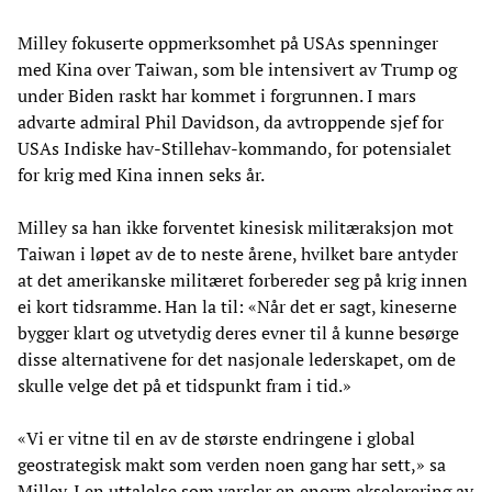
Milley fokuserte oppmerksomhet på USAs spenninger
med Kina over Taiwan, som ble intensivert av Trump og
under Biden raskt har kommet i forgrunnen. I mars
advarte admiral Phil Davidson, da avtroppende sjef for
USAs Indiske hav-Stillehav-kommando, for potensialet
for krig med Kina innen seks år.
Milley sa han ikke forventet kinesisk militæraksjon mot
Taiwan i løpet av de to neste årene, hvilket bare antyder
at det amerikanske militæret forbereder seg på krig innen
ei kort tidsramme. Han la til: «Når det er sagt, kineserne
bygger klart og utvetydig deres evner til å kunne besørge
disse alternativene for det nasjonale lederskapet, om de
skulle velge det på et tidspunkt fram i tid.»
«Vi er vitne til en av de største endringene i global
geostrategisk makt som verden noen gang har sett,» sa
Milley. I en uttalelse som varsler en enorm akselerering av