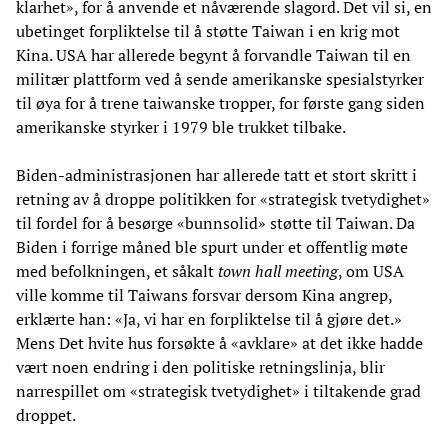
klarhet», for å anvende et nåværende slagord. Det vil si, en
ubetinget forpliktelse til å støtte Taiwan i en krig mot
Kina. USA har allerede begynt å forvandle Taiwan til en
militær plattform ved å sende amerikanske spesialstyrker
til øya for å trene taiwanske tropper, for første gang siden
amerikanske styrker i 1979 ble trukket tilbake.
Biden-administrasjonen har allerede tatt et stort skritt i
retning av å droppe politikken for «strategisk tvetydighet»
til fordel for å besørge «bunnsolid» støtte til Taiwan. Da
Biden i forrige måned ble spurt under et offentlig møte
med befolkningen, et såkalt
town hall meeting
, om USA
ville komme til Taiwans forsvar dersom Kina angrep,
erklærte han: «Ja, vi har en forpliktelse til å gjøre det.»
Mens Det hvite hus forsøkte å «avklare» at det ikke hadde
vært noen endring i den politiske retningslinja, blir
narrespillet om «strategisk tvetydighet» i tiltakende grad
droppet.