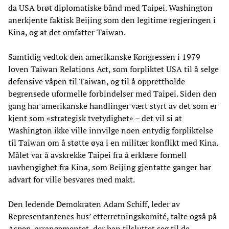
da USA brøt diplomatiske bånd med Taipei. Washington
anerkjente faktisk Beijing som den legitime regjeringen i
Kina, og at det omfatter Taiwan.
Samtidig vedtok den amerikanske Kongressen i 1979
loven Taiwan Relations Act, som forpliktet USA til å selge
defensive våpen til Taiwan, og til å opprettholde
begrensede uformelle forbindelser med Taipei. Siden den
gang har amerikanske handlinger vært styrt av det som er
kjent som «strategisk tvetydighet» – det vil si at
Washington ikke ville innvilge noen entydig forpliktelse
til Taiwan om å støtte øya i en militær konflikt med Kina.
Målet var å avskrekke Taipei fra å erklære formell
uavhengighet fra Kina, som Beijing gjentatte ganger har
advart for ville besvares med makt.
Den ledende Demokraten Adam Schiff, leder av
Representantenes hus’ etterretningskomité, talte også på
Aspen-arrangementet, der han tilsluttet seg til de