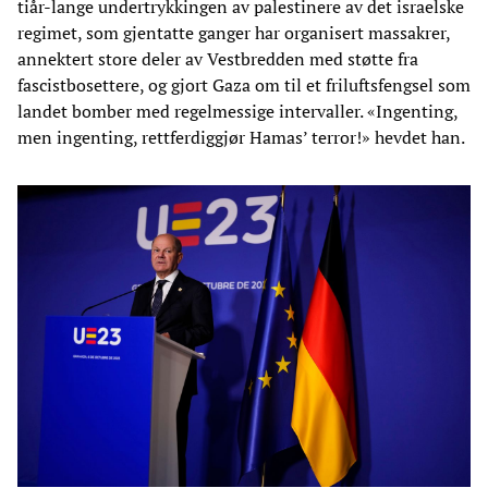
tiår-lange undertrykkingen av palestinere av det israelske
regimet, som gjentatte ganger har organisert massakrer,
annektert store deler av Vestbredden med støtte fra
fascistbosettere, og gjort Gaza om til et friluftsfengsel som
landet bomber med regelmessige intervaller. «Ingenting,
men ingenting, rettferdiggjør Hamas’ terror!» hevdet han.