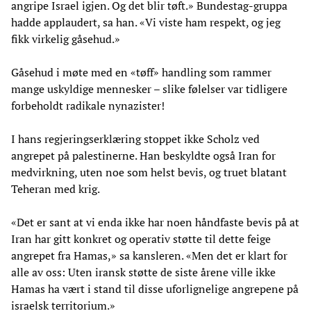
angripe Israel igjen. Og det blir tøft.» Bundestag-gruppa
hadde applaudert, sa han. «Vi viste ham respekt, og jeg
fikk virkelig gåsehud.»
Gåsehud i møte med en «tøff» handling som rammer
mange uskyldige mennesker – slike følelser var tidligere
forbeholdt radikale nynazister!
I hans regjeringserklæring stoppet ikke Scholz ved
angrepet på palestinerne. Han beskyldte også Iran for
medvirkning, uten noe som helst bevis, og truet blatant
Teheran med krig.
«Det er sant at vi enda ikke har noen håndfaste bevis på at
Iran har gitt konkret og operativ støtte til dette feige
angrepet fra Hamas,» sa kansleren. «Men det er klart for
alle av oss: Uten iransk støtte de siste årene ville ikke
Hamas ha vært i stand til disse uforlignelige angrepene på
israelsk territorium.»