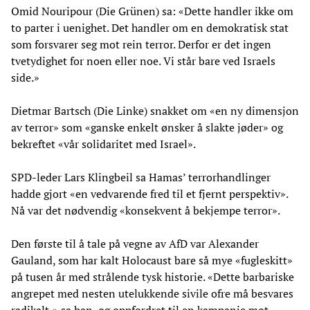
Omid Nouripour (Die Grünen) sa: «Dette handler ikke om
to parter i uenighet. Det handler om en demokratisk stat
som forsvarer seg mot rein terror. Derfor er det ingen
tvetydighet for noen eller noe. Vi står bare ved Israels
side.»
Dietmar Bartsch (Die Linke) snakket om «en ny dimensjon
av terror» som «ganske enkelt ønsker å slakte jøder» og
bekreftet «vår solidaritet med Israel».
SPD-leder Lars Klingbeil sa Hamas’ terrorhandlinger
hadde gjort «en vedvarende fred til et fjernt perspektiv».
Nå var det nødvendig «konsekvent å bekjempe terror».
Den første til å tale på vegne av AfD var Alexander
Gauland, som har kalt Holocaust bare så mye «fugleskitt»
på tusen år med strålende tysk historie. «Dette barbariske
angrepet med nesten utelukkende sivile ofre må besvares
radikalt,» sa han, og oppfordret til en kampanje mot