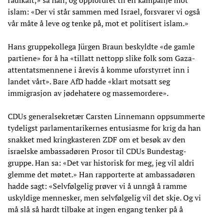
islam: «Der vi står sammen med Israel, forsvarer vi også
vår måte å leve og tenke på, mot et politisert islam.»
Hans gruppekollega Jürgen Braun beskyldte «de gamle
partiene» for å ha «tillatt nettopp slike folk som Gaza-
attentatsmennene i årevis å komme uforstyrret inn i
landet vårt». Bare AfD hadde «klart motsatt seg
immigrasjon av jødehatere og massemordere».
CDUs generalsekretær Carsten Linnemann oppsummerte
tydeligst parlamentarikernes entusiasme for krig da han
snakket med kringkasteren ZDF om et besøk av den
israelske ambassadøren Prosor til CDUs Bundestag-
gruppe. Han sa: «Det var historisk for meg, jeg vil aldri
glemme det møtet.» Han rapporterte at ambassadøren
hadde sagt: «Selvfølgelig prøver vi å unngå å ramme
uskyldige mennesker, men selvfølgelig vil det skje. Og vi
må slå så hardt tilbake at ingen engang tenker på å