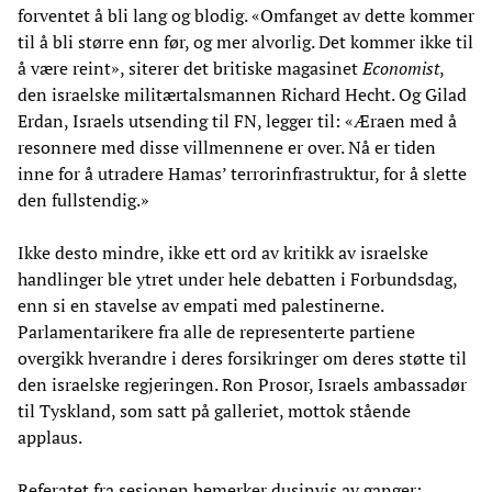
forventet å bli lang og blodig. «Omfanget av dette kommer
til å bli større enn før, og mer alvorlig. Det kommer ikke til
å være reint», siterer det britiske magasinet
Economist
,
den israelske militærtalsmannen Richard Hecht. Og Gilad
Erdan, Israels utsending til FN, legger til: «Æraen med å
resonnere med disse villmennene er over. Nå er tiden
inne for å utradere Hamas’ terrorinfrastruktur, for å slette
den fullstendig.»
Ikke desto mindre, ikke ett ord av kritikk av israelske
handlinger ble ytret under hele debatten i Forbundsdag,
enn si en stavelse av empati med palestinerne.
Parlamentarikere fra alle de representerte partiene
overgikk hverandre i deres forsikringer om deres støtte til
den israelske regjeringen. Ron Prosor, Israels ambassadør
til Tyskland, som satt på galleriet, mottok stående
applaus.
Referatet fra sesjonen bemerker dusinvis av ganger: