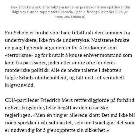
Tysklands kansler Olaf Scholz taler under en pressekonferanse på den andre
dagen av Europa-toppmøtet i Granada, Spania, fredag 6. oktober 2023.
[AP
Photo/Manu Fernandez]
For Scholz er brutal vold bare tillatt når den kommer fra
undertrykkere, ikke fra de undertrykte. Nazistene brukte
en gang lignende argumenter for å fordømme som
«terrorisme» og for brutalt å knuse enhver motstand som
kom fra partisaner, jøder eller andre ofre for deres
morderiske politikk. Alle de andre talerne i debatten
fulgte Scholz uforbeholdent, og falt ned i et veritabelt
krigsvanvidd.
CDU-partileder Friedrich Merz rettferdiggjorde på forhånd
enhver krigsforbrytelse begått av den israelske
regjeringen. «Men én ting er allerede klart: Det må ikke bli
noen sprekker i vår solidaritet, selv om Israel gjør det som
er nødvendig for å gjenopprette sin sikkerhet.»