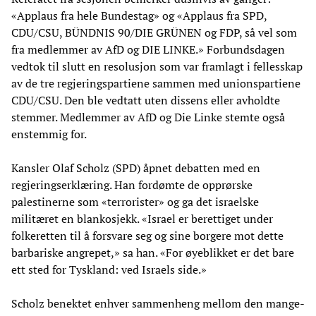
«Applaus fra hele Bundestag» og «Applaus fra SPD,
CDU/CSU, BÜNDNIS 90/DIE GRÜNEN og FDP, så vel som
fra medlemmer av AfD og DIE LINKE.» Forbundsdagen
vedtok til slutt en resolusjon som var framlagt i fellesskap
av de tre regjeringspartiene sammen med unionspartiene
CDU/CSU. Den ble vedtatt uten dissens eller avholdte
stemmer. Medlemmer av AfD og Die Linke stemte også
enstemmig for.
Kansler Olaf Scholz (SPD) åpnet debatten med en
regjeringserklæring. Han fordømte de opprørske
palestinerne som «terrorister» og ga det israelske
militæret en blankosjekk. «Israel er berettiget under
folkeretten til å forsvare seg og sine borgere mot dette
barbariske angrepet,» sa han. «For øyeblikket er det bare
ett sted for Tyskland: ved Israels side.»
Scholz benektet enhver sammenheng mellom den mange-