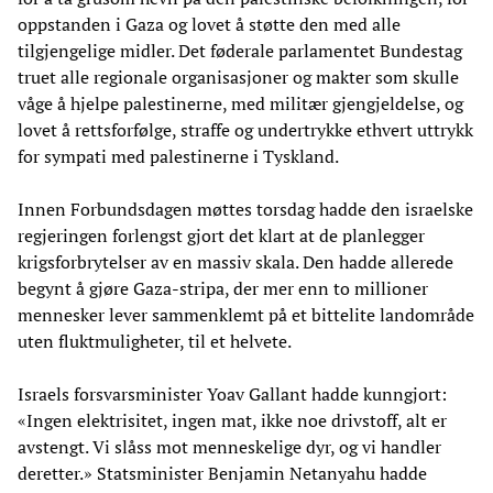
oppstanden i Gaza og lovet å støtte den med alle
tilgjengelige midler. Det føderale parlamentet Bundestag
truet alle regionale organisasjoner og makter som skulle
våge å hjelpe palestinerne, med militær gjengjeldelse, og
lovet å rettsforfølge, straffe og undertrykke ethvert uttrykk
for sympati med palestinerne i Tyskland.
Innen Forbundsdagen møttes torsdag hadde den israelske
regjeringen forlengst gjort det klart at de planlegger
krigsforbrytelser av en massiv skala. Den hadde allerede
begynt å gjøre Gaza-stripa, der mer enn to millioner
mennesker lever sammenklemt på et bittelite landområde
uten fluktmuligheter, til et helvete.
Israels forsvarsminister Yoav Gallant hadde kunngjort:
«Ingen elektrisitet, ingen mat, ikke noe drivstoff, alt er
avstengt. Vi slåss mot menneskelige dyr, og vi handler
deretter.» Statsminister Benjamin Netanyahu hadde