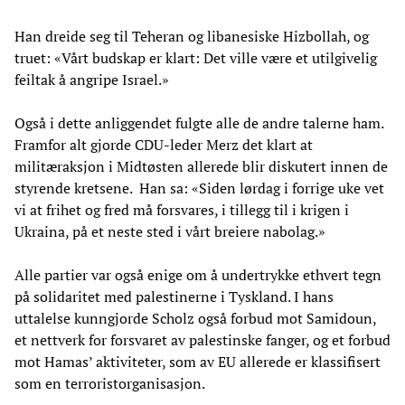
Han dreide seg til Teheran og libanesiske Hizbollah, og
truet: «Vårt budskap er klart: Det ville være et utilgivelig
feiltak å angripe Israel.»
Også i dette anliggendet fulgte alle de andre talerne ham.
Framfor alt gjorde CDU-leder Merz det klart at
militæraksjon i Midtøsten allerede blir diskutert innen de
styrende kretsene. Han sa: «Siden lørdag i forrige uke vet
vi at frihet og fred må forsvares, i tillegg til i krigen i
Ukraina, på et neste sted i vårt breiere nabolag.»
Alle partier var også enige om å undertrykke ethvert tegn
på solidaritet med palestinerne i Tyskland. I hans
uttalelse kunngjorde Scholz også forbud mot Samidoun,
et nettverk for forsvaret av palestinske fanger, og et forbud
mot Hamas’ aktiviteter, som av EU allerede er klassifisert
som en terroristorganisasjon.