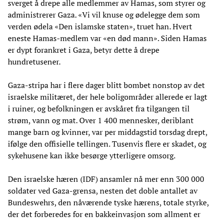
sverget å drepe alle medlemmer av Hamas, som styrer og
administrerer Gaza. «Vi vil knuse og ødelegge dem som
verden ødela «Den islamske staten», truet han. Hvert
eneste Hamas-medlem var «en død mann». Siden Hamas
er dypt forankret i Gaza, betyr dette å drepe
hundretusener.
Gaza-stripa har i flere dager blitt bombet nonstop av det
israelske militæret, der hele boligområder allerede er lagt
i ruiner, og befolkningen er avskåret fra tilgangen til
strøm, vann og mat. Over 1 400 mennesker, deriblant
mange barn og kvinner, var per middagstid torsdag drept,
ifølge den offisielle tellingen. Tusenvis flere er skadet, og
sykehusene kan ikke besørge ytterligere omsorg.
Den israelske hæren (IDF) ansamler nå mer enn 300 000
soldater ved Gaza-grensa, nesten det doble antallet av
Bundeswehrs, den nåværende tyske hærens, totale styrke,
der det forberedes for en bakkeinvasjon som allment er