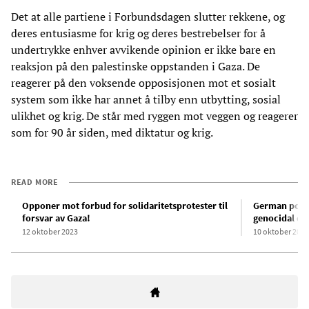
Det at alle partiene i Forbundsdagen slutter rekkene, og
deres entusiasme for krig og deres bestrebelser for å
undertrykke enhver avvikende opinion er ikke bare en
reaksjon på den palestinske oppstanden i Gaza. De
reagerer på den voksende opposisjonen mot et sosialt
system som ikke har annet å tilby enn utbytting, sosial
ulikhet og krig. De står med ryggen mot veggen og reagerer
som for 90 år siden, med diktatur og krig.
READ MORE
Opponer mot forbud for solidaritetsprotester til
German polit
forsvar av Gaza!
genocidal cr
12 oktober 2023
10 oktober 2023