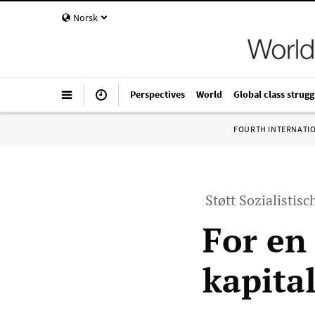
Norsk
Perspectives
World
Global class strugg
FOURTH INTERNATI
Støtt Sozialistisc
For en
kapita