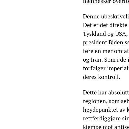
mennesker overfo
Denne ubeskrivel
Det er det direkte
Tyskland og USA, 
president Biden s
føre en mer omfat
og Iran. Som i de 
forfølger imperia
deres kontroll.
Dette har absolut
regionen, som selv
høydepunktet av k
rettferdiggjøre si
kjempe mot antis