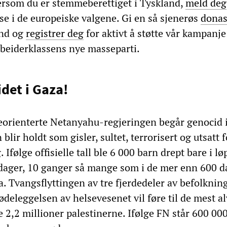
ersom du er stemmeberettiget i Tyskland,
meld deg
lse i de europeiske valgene. Gi en så sjenerøs
donas
ond og
registrer deg
for aktivt å støtte vår kampanje
beiderklassens nye masseparti.
det i Gaza!
eorienterte Netanyahu-regjeringen begår genocid 
blir holdt som gisler, sultet, terrorisert og utsatt f
Ifølge offisielle tall ble 6 000 barn drept bare i lø
 dager, 10 ganger så mange som i de mer enn 600 
a. Tvangsflyttingen av tre fjerdedeler av befolknin
deleggelsen av helsevesenet vil føre til de mest al
 2,2 millioner palestinerne. Ifølge FN står 600 00