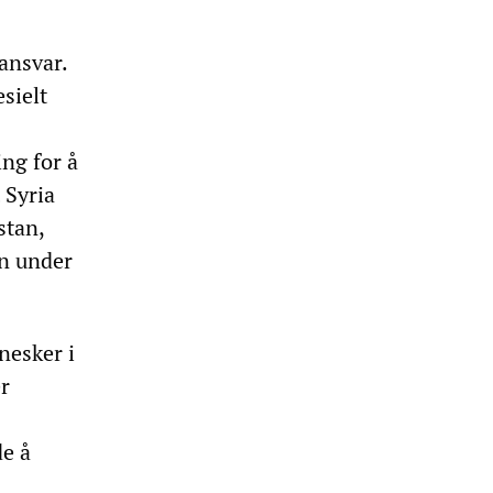
ansvar.
sielt
ng for å
 Syria
stan,
en under
nesker i
er
de å