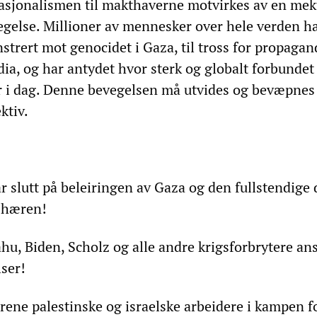
asjonalismen til makthaverne motvirkes av en mek
egelse. Millioner av mennesker over hele verden h
strert mot genocidet i Gaza, til tross for propagan
ia, og har antydet hvor sterk og globalt forbundet
r i dag. Denne bevegelsen må utvides og bevæpnes
ktiv.
 slutt på beleiringen av Gaza og den fullstendige
e hæren!
u, Biden, Scholz og alle andre krigsforbrytere ans
lser!
rene palestinske og israelske arbeidere i kampen fo