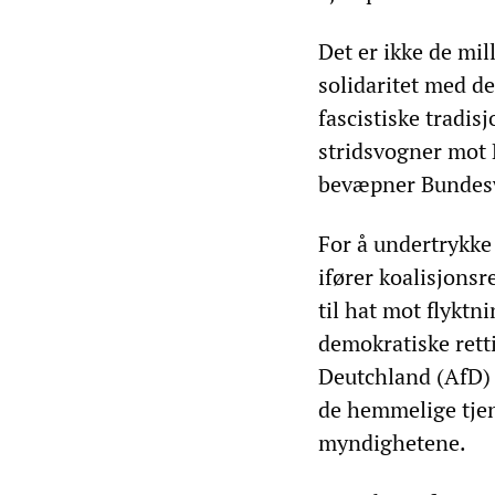
Det er ikke de mi
solidaritet med d
fascistiske tradis
stridsvogner mot 
bevæpner Bundeswe
For å undertrykke
ifører koalisjons
til hat mot flykt
demokratiske rett
Deutchland (AfD) b
de hemmelige tje
myndighetene.