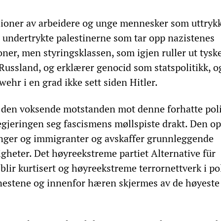
llioner av arbeidere og unge mennesker som uttryk
e undertrykte palestinerne som tar opp nazistenes
joner, men styringsklassen, som igjen ruller ut tysk
Russland, og erklærer genocid som statspolitikk, o
hr i en grad ikke sett siden Hitler.
 den voksende motstanden mot denne forhatte poli
regjeringen seg fascismens møllspiste drakt. Den o
ninger og immigranter og avskaffer grunnleggende
igheter. Det høyreekstreme partiet Alternative für
lir kurtisert og høyreekstreme terrornettverk i pol
nestene og innenfor hæren skjermes av de høyeste