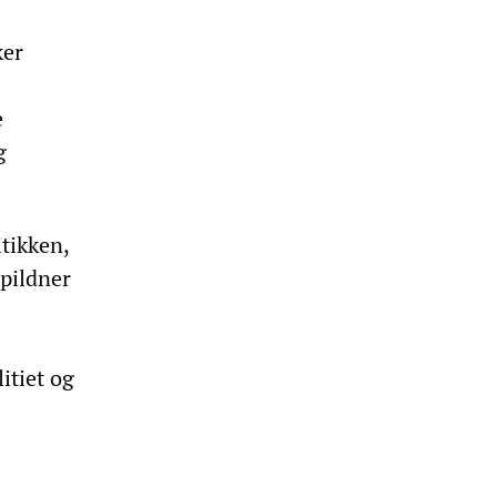
ker
e
g
tikken,
ppildner
itiet og