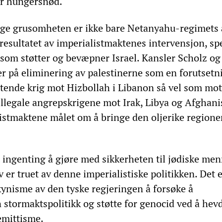
r hungersnød.
ige grusomheten er ikke bare Netanyahu-regimets 
 resultatet av imperialistmaktenes intervensjon, spe
som støtter og bevæpner Israel. Kansler Scholz og
er på eliminering av palestinerne som en forutsetni
tende krig mot Hizbollah i Libanon så vel som mot
illegale angrepskrigene mot Irak, Libya og Afghani
listmaktene målet om å bringe den oljerike region
t ingenting å gjøre med sikkerheten til jødiske men
 er truet av denne imperialistiske politikken. Det 
ynisme av den tyske regjeringen å forsøke å
n stormaktspolitikk og støtte for genocid ved å hev
emittisme.