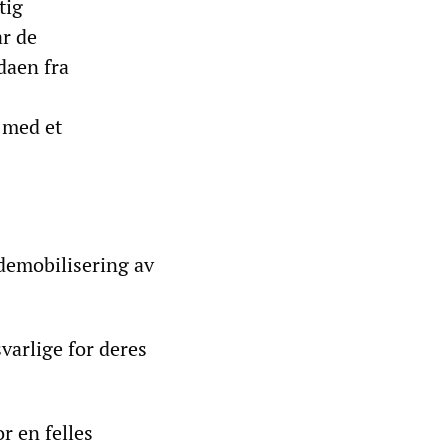
tig
ar de
daen fra
 med et
 demobilisering av
varlige for deres
r en felles