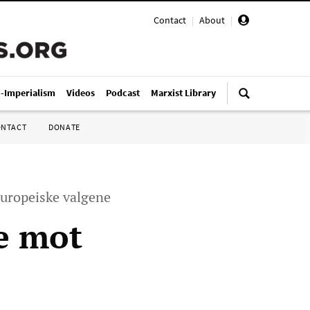
Contact
|
About
|
i-Imperialism
Videos
Podcast
Marxist Library
ONTACT
DONATE
 europeiske valgene
e mot