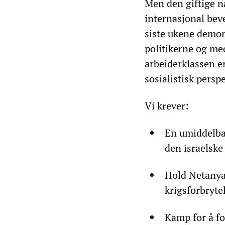
Men den giftige n
internasjonal bev
siste ukene demon
politikerne og med
arbeiderklassen e
sosialistisk perspe
Vi krever:
En umiddelbar
den israelsk
Hold Netanyah
krigsforbryte
Kamp for å fo