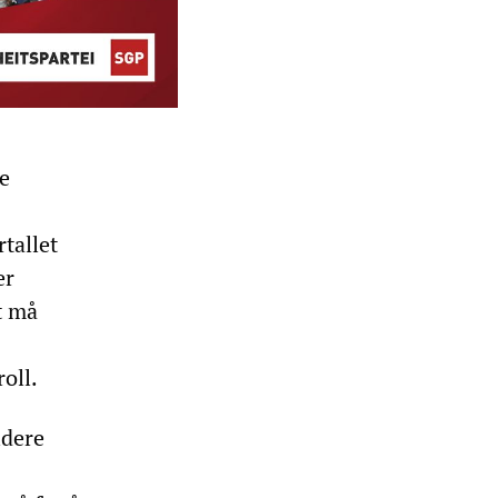
je
rtallet
er
et må
oll.
idere