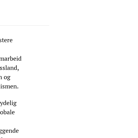
stere
amarbeid
ssland,
n og
lismen.
tydelig
lobale
eggende