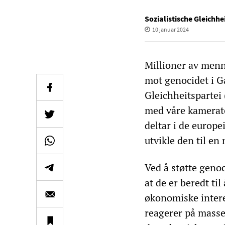
Sozialistische Gleichhe
10 januar 2024
Millioner av menn
mot genocidet i Ga
Gleichheitspartei 
med våre kamerate
deltar i de europ
utvikle den til en
Ved å støtte geno
at de er beredt til
økonomiske intere
reagerer på mass