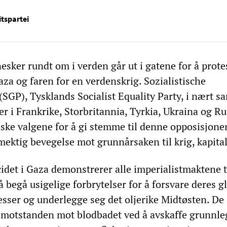
itspartei
esker rundt om i verden går ut i gatene for å prote
za og faren for en verdenskrig. Sozialistische
(SGP), Tysklands Socialist Equality Party, i nært s
r i Frankrike, Storbritannia, Tyrkia, Ukraina og Ru
eiske valgene for å gi stemme til denne opposisjone
 mektig bevegelse mot grunnårsaken til krig, kapita
cidet i Gaza demonstrerer alle imperialistmaktene 
 å begå usigelige forbrytelser for å forsvare deres g
sser og underlegge seg det oljerike Midtøsten. De
emotstanden mot blodbadet ved å avskaffe grunnl