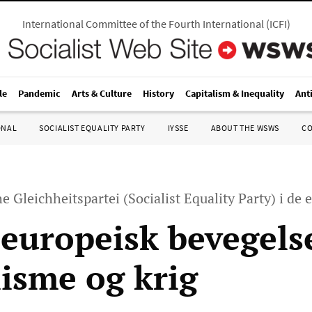
International Committee of the Fourth International
(
ICFI
)
le
Pandemic
Arts & Culture
History
Capitalism & Inequality
Ant
ONAL
SOCIALIST EQUALITY PARTY
IYSSE
ABOUT THE WSWS
C
he Gleichheitspartei (Socialist Equality Party) i de
 europeisk bevegels
lisme og krig