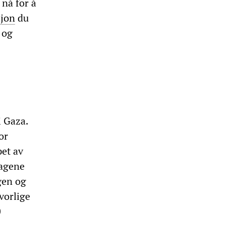
nå for å
jon
du
 og
i Gaza.
or
pet av
dagene
gen og
vorlige
0