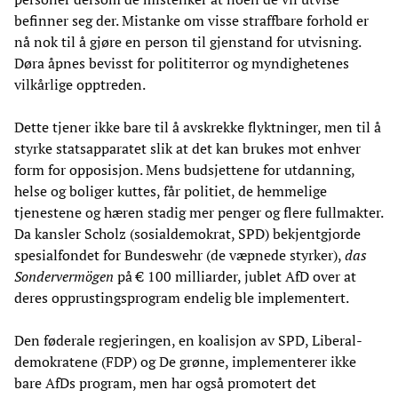
befinner seg der. Mistanke om visse straffbare forhold er
nå nok til å gjøre en person til gjenstand for utvisning.
Døra åpnes bevisst for polititerror og myndighetenes
vilkårlige opptreden.
Dette tjener ikke bare til å avskrekke flyktninger, men til å
styrke statsapparatet slik at det kan brukes mot enhver
form for opposisjon. Mens budsjettene for utdanning,
helse og boliger kuttes, får politiet, de hemmelige
tjenestene og hæren stadig mer penger og flere fullmakter.
Da kansler Scholz (sosialdemokrat, SPD) bekjentgjorde
spesialfondet for Bundeswehr (de væpnede styrker),
das
Sondervermögen
på € 100 milliarder, jublet AfD over at
deres opprustingsprogram endelig ble implementert.
Den føderale regjeringen, en koalisjon av SPD, Liberal-
demokratene (FDP) og De grønne, implementerer ikke
bare AfDs program, men har også promotert det