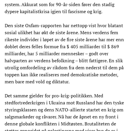
system. Akkurat som for 90-år-siden fører den stadig
dypere kapitalistkrisa igjen til fascisme og krig.
Den siste Oxfam-rapporten har nettopp vist hvor blatant
sosial ulikhet har økt de siste årene. Mens verdens fem
rikeste individer i løpet av de fire siste årene har mer enn
doblet deres felles formue fra $ 405 milliarder til $ 869
milliarder, har 5 milliarder mennesker – godt over
halvparten av verdens befolkning – blitt fattigere. En slik
utrolig omfordeling av rikdom fra dem nederst til dem på
toppen kan ikke realiseres med demokratiske metoder,
men bare med vold og diktatur.
Det samme gjelder for pro-krig-politikken. Med
stedfortrederkrigen i Ukraina mot Russland har den tyske
styringsklassen og dens NATO-allierte startet en krig om
salgsmarkeder og råvarer. Nå har de åpnet en ny front i
denne globale konflikten i Midtøsten. Brutaliteten de
støtter genocidet på palestinerne med viser hva de er i