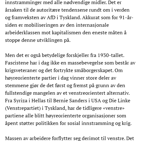
innstramminger med alle nødvendige midler. Det er
årsaken til de autoritære tendensene rundt om i verden
og framveksten av AfD i Tyskland. Akkurat som for 91-år-
siden er mobiliseringen av den internasjonale
arbeiderklassen mot kapitalismen den eneste måten å
stoppe denne utviklingen på.
Men det er også betydelige forskjeller fra 1930-tallet.
Fascistene har i dag ikke en massebevegelse som består av
krigsveteraner og det fortrykte småborgerskapet. Om
høyreorienterte partier i dag vinner store deler av
stemmene gjør de det først og fremst på grunn av den
fullstendige mangelen av et venstreorientert alternativ.
Fra Syriza i Hellas til Bernie Sanders i USA og Die Linke
(Venstrepartiet) i Tyskland, har de tidligere «venstre»
partiene alle blitt høyreorienterte organisasjoner som
åpent støtter politikken for sosial innstramming og krig.
Massen av arbeidere forflytter seg derimot til venstre. Det