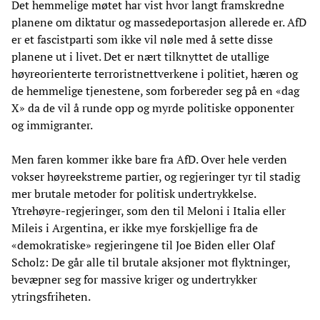
Det hemmelige møtet har vist hvor langt framskredne
planene om diktatur og massedeportasjon allerede er. AfD
er et fascistparti som ikke vil nøle med å sette disse
planene ut i livet. Det er nært tilknyttet de utallige
høyreorienterte terroristnettverkene i politiet, hæren og
de hemmelige tjenestene, som forbereder seg på en «dag
X» da de vil å runde opp og myrde politiske opponenter
og immigranter.
Men faren kommer ikke bare fra AfD. Over hele verden
vokser høyreekstreme partier, og regjeringer tyr til stadig
mer brutale metoder for politisk undertrykkelse.
Ytrehøyre-regjeringer, som den til Meloni i Italia eller
Mileis i Argentina, er ikke mye forskjellige fra de
«demokratiske» regjeringene til Joe Biden eller Olaf
Scholz: De går alle til brutale aksjoner mot flyktninger,
bevæpner seg for massive kriger og undertrykker
ytringsfriheten.