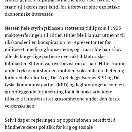
stand til i deres eget land, for å forsvare sine egoistiske
økonomiske interesser.
Nesten hele styringsklassen støttet så tidlig som i 1933
maktoverføringen til Hitler. Hitler ble i januar utnevnt til
rikskansler i en konspirasjon av representanter for
militæret, media og konsernene, og i mars ble han så av
alle de borgerlige partiene overrakt diktatoriske
fullmakter. Elitene var overbevist om at bare Hitler kunne
undertrykke motstanden mot den voksende ulikheten og
forberedelser for krig. De så ødeleggelsen av SPD og Det
tyske kommunistpartiet (KPD) og fagforeningene som en
grunnleggende forutsetning for å få brakt arbeidere
tilbake til fronten etter grusomhetene under den første
verdenskrigen.
Selv i dag er regjeringen og opposisjonen beredt til å
håndheve deres politikk for krig og sosiale