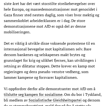
siste året har det vært storstilte streikebevegelser over
hele Europa, og massedemonstrasjoner mot genocidet i
Gaza finner sted nesten daglig, som viser hvor mektig og
sammenkoblet arbeiderklassen er i dag. De store
demonstrasjonene mot AfD er også del av denne
mobiliseringen.
Det er viktig å utvikle disse voksende protestene til en
internasjonal bevegelse mot kapitalismen selv. Bare
dersom bankenes og selskapenes makt brytes og
grunnlaget for krig og ulikhet fjernes, kan utviklingen i
retning av diktatur stoppes. Dette krever en kamp mot
regjeringen og dens pseudo-venstre vedheng, som
lammer kampene og forsvarer kapitalismen.
Vi oppfordrer derfor alle demonstranter mot AfD om å
tilslutte seg kampen for sosialisme
. Om du bor i Tyskland,
bli medlem av
Sozialistische Gleichheitspartei
og dersom
du er stemmeberettiget,
meld deg på
for å støtte vår