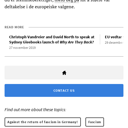
deltakelse i de europeiske valgene.
READ MORE
Christoph Vandreier and David North to speak at
EU vedtar ytr
Sydney Gleebooks launch of
Why Are They Back?
29 desember 20
27 november 2019
CONTACT US
Find out more about these topics:
Against the return of fascism in Germany!
Fascism