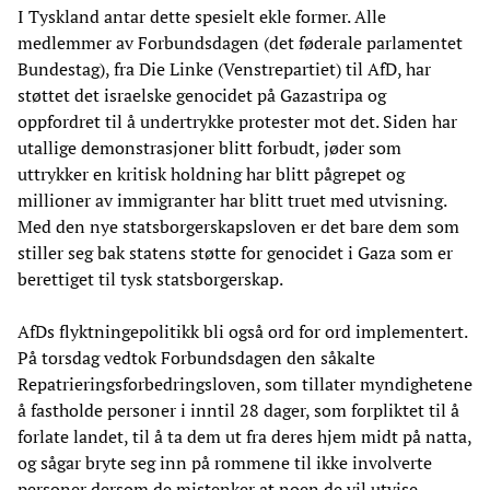
I Tyskland antar dette spesielt ekle former. Alle
medlemmer av Forbundsdagen (det føderale parlamentet
Bundestag), fra Die Linke (Venstrepartiet) til AfD, har
støttet det israelske genocidet på Gazastripa og
oppfordret til å undertrykke protester mot det. Siden har
utallige demonstrasjoner blitt forbudt, jøder som
uttrykker en kritisk holdning har blitt pågrepet og
millioner av immigranter har blitt truet med utvisning.
Med den nye statsborgerskapsloven er det bare dem som
stiller seg bak statens støtte for genocidet i Gaza som er
berettiget til tysk statsborgerskap.
AfDs flyktningepolitikk bli også ord for ord implementert.
På torsdag vedtok Forbundsdagen den såkalte
Repatrieringsforbedringsloven, som tillater myndighetene
å fastholde personer i inntil 28 dager, som forpliktet til å
forlate landet, til å ta dem ut fra deres hjem midt på natta,
og sågar bryte seg inn på rommene til ikke involverte
personer dersom de mistenker at noen de vil utvise