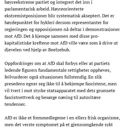
høyreekstreme partiet og integrert det inn i
parlamentarisk arbeid. Høyreorienterte
ekstremistposisjoner blir systematisk akseptert. Det er
høydepunktet for hykleri dersom representanter for
regjeringen og opposisjonen nå deltar i demonstrasjoner
mot AfD. Det å kjempe sammen med disse pro-
kapitalistiske kreftene mot AfD ville være som å drive ut
djevelen ved hjelp av Beelzebub.
Oppfordringer om at AfD skal forbys eller at partiets
ledende figurers fundamentale rettigheter oppheves,
feilvurderer også situasjonen fullstendig. En slik
presedens egner seg ikke til å bekjempe fascistene, men
vil tvert i mot styrke statsapparatet med dets grumsete
fascistnettverk og besørge næring til autoritære
tendenser.
AfD er ikke et fremmedlegeme i en ellers frisk organisme,
men det verste symptomet på et gjennomgående sykt