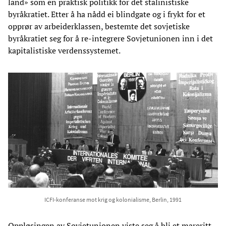
land» som en praktisk politikk for det stalinistiske
byråkratiet. Etter å ha nådd ei blindgate og i frykt for et
opprør av arbeiderklassen, bestemte det sovjetiske
byråkratiet seg for å re-integrere Sovjetunionen inn i det
kapitalistiske verdenssystemet.
ICFI-konferanse mot krig og kolonialisme, Berlin, 1991
Oppløsingen av Sovjetunionen viste seg å bli et mareritt