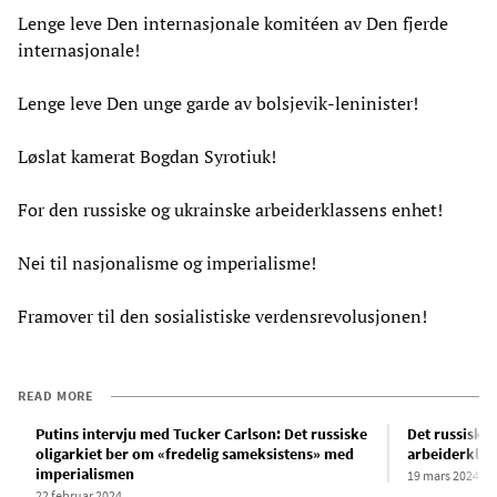
Lenge leve Den internasjonale komitéen av Den fjerde
internasjonale!
Lenge leve Den unge garde av bolsjevik-leninister!
Løslat kamerat Bogdan Syrotiuk!
For den russiske og ukrainske arbeiderklassens enhet!
Nei til nasjonalisme og imperialisme!
Framover til den sosialistiske verdensrevolusjonen!
READ MORE
Putins intervju med Tucker Carlson: Det russiske
Det russiske 
oligarkiet ber om «fredelig sameksistens» med
arbeiderklas
imperialismen
19 mars 2024
22 februar 2024