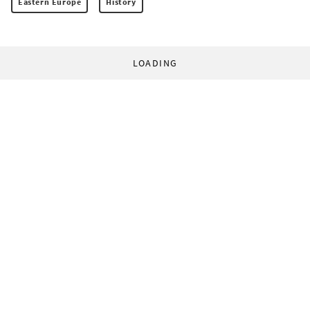
Eastern Europe
History
LOADING