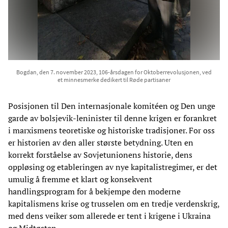
Bogdan, den 7. november 2023, 106-årsdagen for Oktoberrevolusjonen, ved
et minnesmerke dedikert til Røde partisaner
Posisjonen til Den internasjonale komitéen og Den unge
garde av bolsjevik-leninister til denne krigen er forankret
i marxismens teoretiske og historiske tradisjoner. For oss
er historien av den aller største betydning. Uten en
korrekt forståelse av Sovjetunionens historie, dens
oppløsing og etableringen av nye kapitalistregimer, er det
umulig å fremme et klart og konsekvent
handlingsprogram for å bekjempe den moderne
kapitalismens krise og trusselen om en tredje verdenskrig,
med dens veiker som allerede er tent i krigene i Ukraina
og Midtøsten.