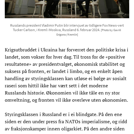
Russlands president Vladimir Putin blir intervjuet av tidligere Fox News-vert
Tucker Carlson, i Kreml i Moskva, Russland 6. februar 2024.
[Photo by Gavriil
Grigorov/Kremlin]
Krigsutbruddet i Ukraina har forverret den politiske krisa i
landet, som vokser for hver dag. Til tross for de «positive
resultatene» av presidentvalget, økonomisk stabilitet og
suksess på fronten, er landet i limbo, og en enkelt åpen
handling av styringsklassen kan utløse ei bølge av sosialt
raseri som hittil ikke har vært sett i det moderne
Russlands historie. Økonomien vil ikke tåle en ny stor
omveltning, og fronten vil ikke overleve uten økonomien.
Styringsklassen i Russland er i ei blindgate. På den ene
siden er den under press fra NATOs imperialisme, og ridd
av fraksjonskamper innen oligarkiet. På den andre siden