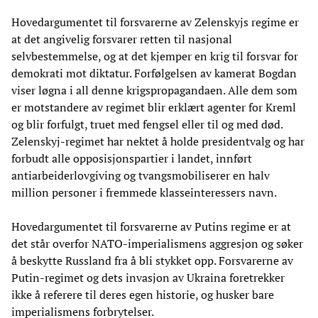
Hovedargumentet til forsvarerne av Zelenskyjs regime er
at det angivelig forsvarer retten til nasjonal
selvbestemmelse, og at det kjemper en krig til forsvar for
demokrati mot diktatur. Forfølgelsen av kamerat Bogdan
viser løgna i all denne krigspropagandaen. Alle dem som
er motstandere av regimet blir erklært agenter for Kreml
og blir forfulgt, truet med fengsel eller til og med død.
Zelenskyj-regimet har nektet å holde presidentvalg og har
forbudt alle opposisjonspartier i landet, innført
antiarbeiderlovgiving og tvangsmobiliserer en halv
million personer i fremmede klasseinteressers navn.
Hovedargumentet til forsvarerne av Putins regime er at
det står overfor NATO-imperialismens aggresjon og søker
å beskytte Russland fra å bli stykket opp. Forsvarerne av
Putin-regimet og dets invasjon av Ukraina foretrekker
ikke å referere til deres egen historie, og husker bare
imperialismens forbrytelser.