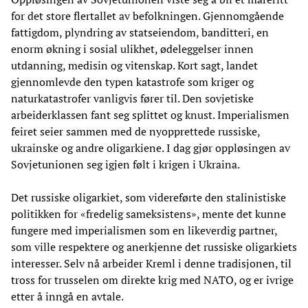
for det store flertallet av befolkningen. Gjennomgående
fattigdom, plyndring av statseiendom, banditteri, en
enorm økning i sosial ulikhet, ødeleggelser innen
utdanning, medisin og vitenskap. Kort sagt, landet
gjennomlevde den typen katastrofe som kriger og
naturkatastrofer vanligvis fører til. Den sovjetiske
arbeiderklassen fant seg splittet og knust. Imperialismen
feiret seier sammen med de nyopprettede russiske,
ukrainske og andre oligarkiene. I dag gjør oppløsingen av
Sovjetunionen seg igjen følt i krigen i Ukraina.
Det russiske oligarkiet, som videreførte den stalinistiske
politikken for «fredelig sameksistens», mente det kunne
fungere med imperialismen som en likeverdig partner,
som ville respektere og anerkjenne det russiske oligarkiets
interesser. Selv nå arbeider Kreml i denne tradisjonen, til
tross for trusselen om direkte krig med NATO, og er ivrige
etter å inngå en avtale.