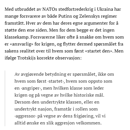
Med utbruddet av NATOs stedfortrederkrig i Ukraina har
mange forsvarere av både Putins og Zelenskys regimer
framstått. Hver av dem har deres egne argumenter for å
støtte den ene siden. Men for dem begge er det ingen
klassekamp. Forsvarerne liker ofte å snakke om hvem som
er «ansvarlig» for krigen, og flytter dermed spørsmålet fra
sakens realitet over til hvem som først «startet den». Men
ifølge Trotskijs korrekte observasjon:
Av avgjørende betydning er spørsmålet, ikke om
hvem som først ‹startet›, hvem som oppsto som
en ‹angriper›, men hvilken klasse som leder
krigen og på vegne av hvilke historiske mål.
Dersom den undertrykte klassen, eller en
undertrykt nasjon, framstår i rollen som
‹aggressor› på vegne av dens frigjøring, vil vi
alltid ønske en slik aggresjon velkommen.