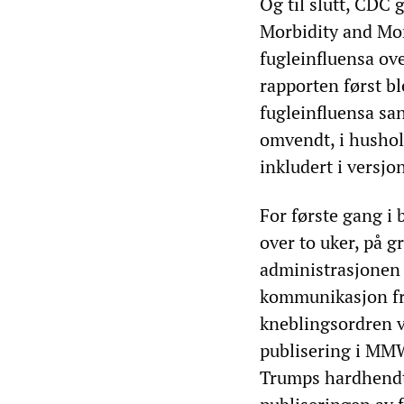
Og til slutt, CDC 
Morbidity and Mo
fugleinfluensa ov
rapporten først bl
fugleinfluensa san
omvendt, i hushol
inkludert i versjo
For første gang i
over to uker, på 
administrasjonen f
kommunikasjon fra
kneblingsordren v
publisering i MMWR
Trumps hardhendte