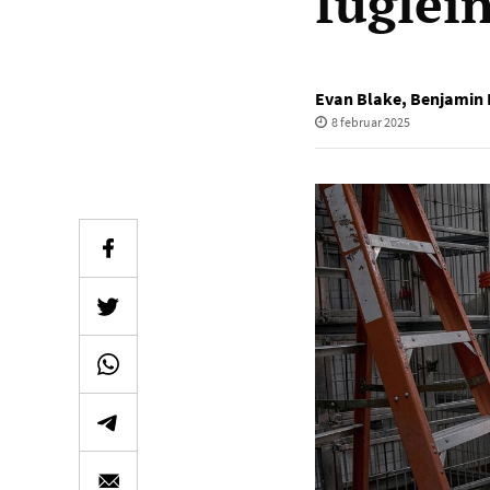
fuglei
Evan Blake
,
Benjamin 
8 februar 2025