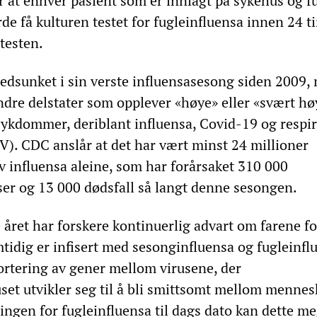
er at enhver pasient som er innlagt på sykehus og f
de få kulturen testet for fugleinfluensa innen 24 t
 testen.
nedsunket i sin verste influensasesong siden 2009,
dre delstater som opplever «høye» eller «svært hø
ssykdommer, deriblant influensa, Covid-19 og respir
SV). CDC anslår at det har vært minst 24 millioner
v influensa aleine, som har forårsaket 310 000
er og 13 000 dødsfall så langt denne sesongen.
te året har forskere kontinuerlig advart om farene fo
tidig er infisert med sesonginfluensa og fugleinfl
sortering av gener mellom virusene, der
set utvikler seg til å bli smittsomt mellom mennesk
ngen for fugleinfluensa til dags dato kan dette me