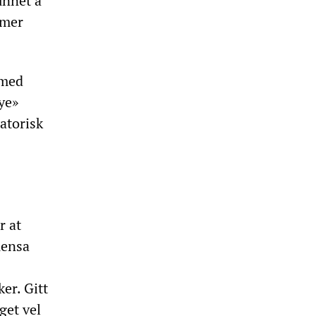
unnet å
imer
 med
ye»
atorisk
r at
uensa
er. Gitt
get vel