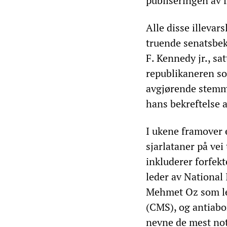
publiseringen av 
Alle disse illevar
truende senatsbek
F. Kennedy jr., sa
republikaneren som
avgjørende stemme
hans bekreftelse 
I ukene framover 
sjarlataner på vei
inkluderer forfek
leder av National 
Mehmet Oz som led
(CMS), og antiabo
nevne de mest not