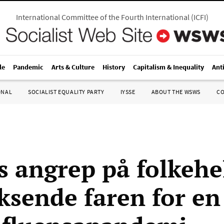
International Committee of the Fourth International
(
ICFI
)
le
Pandemic
Arts & Culture
History
Capitalism & Inequality
Ant
ONAL
SOCIALIST EQUALITY PARTY
IYSSE
ABOUT THE WSWS
C
 angrep på folkehe
ksende faren for e