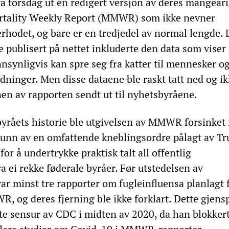
ga torsdag ut en redigert versjon av deres mangeår
rtality Weekly Report (MMWR) som ikke nevner
erhodet, og bare er en tredjedel av normal lengde. 
e publisert på nettet inkluderte den data som viser 
nsynligvis kan spre seg fra katter til mennesker o
dninger. Men disse dataene ble raskt tatt ned og i
nen av rapporten sendt ut til nyhetsbyråene.
 byråets historie ble utgivelsen av MMWR forsinket
grunn av en omfattende kneblingsordre pålagt av T
or å undertrykke praktisk talt all offentlig
 ei rekke føderale byråer. Før utstedelsen av
ar minst tre rapporter om fugleinfluensa planlagt 
, og deres fjerning ble ikke forklart. Dette gjensp
 sensur av CDC i midten av 2020, da han blokker