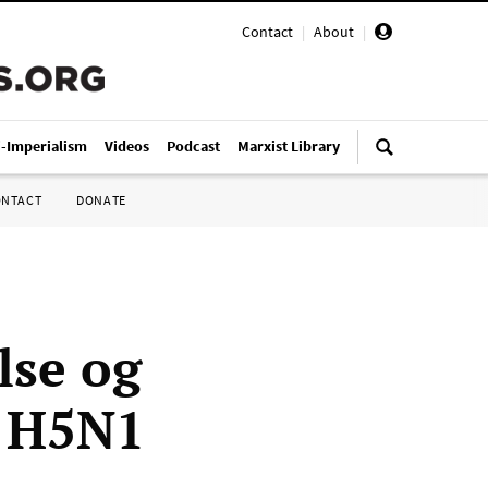
Contact
|
About
|
i-Imperialism
Videos
Podcast
Marxist Library
ONTACT
DONATE
lse og
n H5N1