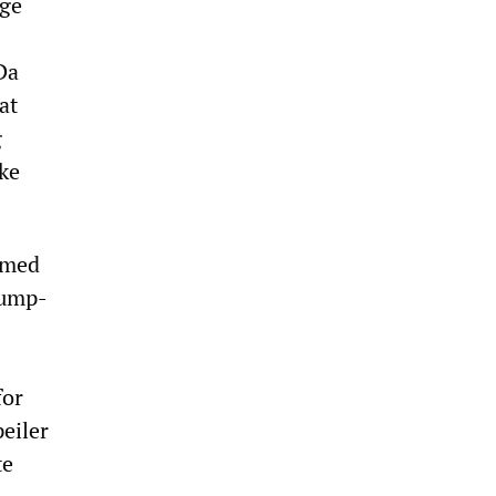
ige
Da
at
g
kke
 med
rump-
for
eiler
te