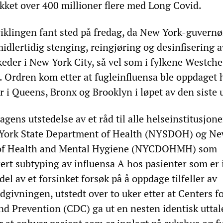
ket over 400 millioner flere med Long Covid.
tviklingen fant sted på fredag, da New York-guvern
dlertidig stenging, reingjøring og desinfisering a
eder i New York City, så vel som i fylkene Westche
. Ordren kom etter at fugleinfluensa ble oppdaget 
 i Queens, Bronx og Brooklyn i løpet av den siste 
gens utstedelse av et råd til alle helseinstitusjone
 York State Department of Health (NYSDOH) og Ne
 of Health and Mental Hygiene (NYCDOHMH) som
rert subtyping av influensa A hos pasienter som er 
el av et forsinket forsøk på å oppdage tilfeller av
dgivningen, utstedt over to uker etter at Centers f
nd Prevention (CDC) ga ut en nesten identisk uttal