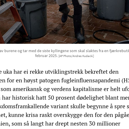
av burene og tar med de siste kyllingene som skal slaktes fra en fjærkrebutik
februar 2025.
[AP Photo/Andres Kudacki]
te uka har ei rekke utviklingstrekk bekreftet den
en for en høyst patogen fugleinfluensapandemi (
, som amerikansk og verdens kapitalisme er helt uf
a har historisk hatt 50 prosent dødelighet blant me
kdomsframkallende variant skulle begynne å spre 
t, kunne krisa raskt overskygge den for den pågå
n, som så langt har drept nesten 30 millioner