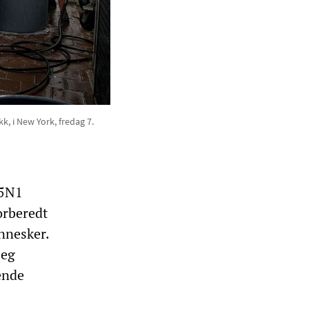
k, i New York, fredag 7.
H5N1
orberedt
nnesker.
seg
ende