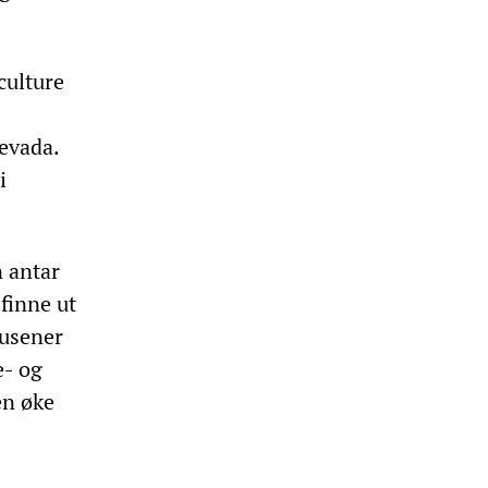
culture
evada.
i
 antar
finne ut
tusener
e- og
en øke