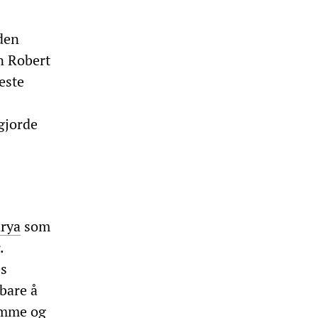
 den
n Robert
este
gjorde
arya
som
.
es
bare å
lamme og