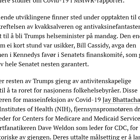
flere studier om Covid-19 i MMWR-rapporter.
slende utviklingene finner sted under opptakten til
reftelsen av kvakksalveren og antivaksinefantaste
tt til å bli Trumps helseminister på mandag. Den en
 ei kort stund var usikker, Bill Cassidy, avga den
n i Kennedys favør i Senatets finanskomité, som 
av hele Senatet nesten garantert.
er resten av Trumps gjeng av antivitenskapelige
 til å ta roret for nasjonens folkehelsebyråer. Disse
teren for masseinfeksjon av Covid-19
Jay Bhattach
Institutes of Health (NIH), fjernsynspromotøren dr
er for Centers for Medicare and Medicaid Servic
rtfanatikeren Dave Weldon som leder for CDC, for 
oriske av gjengen. Deres uttalte målsetting er å 