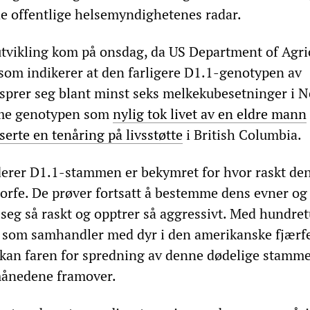
de offentlige helsemyndighetenes radar.
utvikling kom på onsdag, da US Department of Agri
 som indikerer at den farligere D1.1-genotypen av
 sprer seg blant minst seks melkekubesetninger i N
mme genotypen som
nylig tok livet av en eldre mann
serte en tenåring på livsstøtte
i British Columbia.
erer D1.1-stammen er bekymret for hvor raskt den
orfe. De prøver fortsatt å bestemme dens evner og 
 seg så raskt og opptrer så aggressivt. Med hundre
 som samhandler med dyr i den amerikanske fjærf
 kan faren for spredning av denne dødelige stamm
månedene framover.