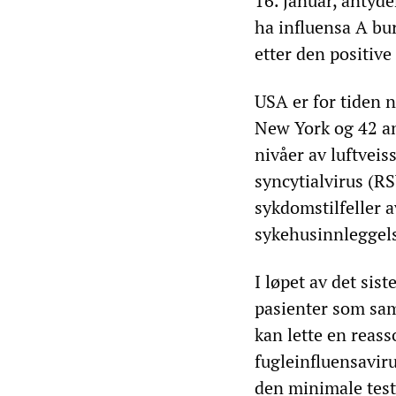
16. januar, antyd
ha influensa A bur
etter den positive
USA er for tiden 
New York og 42 an
nivåer av luftvei
syncytialvirus (R
sykdomstilfeller a
sykehusinnleggels
I løpet av det sis
pasienter som sam
kan lette en reas
fugleinfluensaviru
den minimale testi