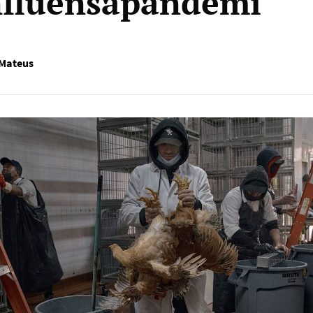
nfluensapandemi
Mateus