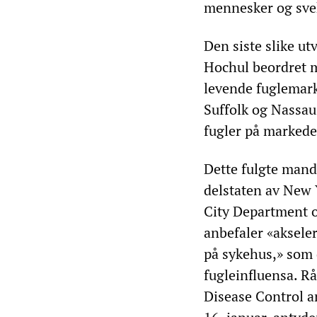
mennesker og svek
Den siste slike u
Hochul beordret mi
levende fuglemark
Suffolk og Nassau
fugler på markeder
Dette fulgte manda
delstaten av New
City Department
anbefaler «aksele
på sykehus,» som d
fugleinfluensa. Rå
Disease Control a