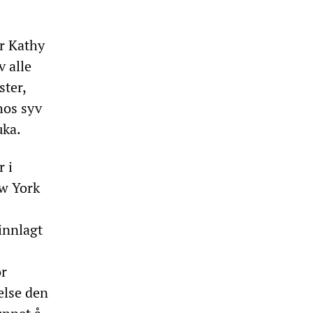
ør Kathy
v alle
ster,
hos syv
uka.
r i
w York
innlagt
or
else den