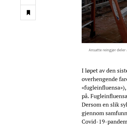
Ansatte reingjør deler 
I løpet av den sis
overhengende far
«fugleinfluensa»)
på. Fugleinfluens
Dersom en slik sy
gjennom samfunne
Covid-19-pandemie