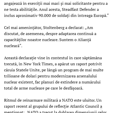
angajează în exerciții mai mari și mai solicitante pentru a
ne testa abilitățile. Anul acesta, Steadfast Defender a
inclus aproximativ 90.000 de soldați din întreaga Europă.“
Cel mai amenințător, Stoltenberg a declarat: „Am
discutat, de asemenea, despre adaptarea continuă a
capacităților noastre nucleare. Suntem o Alianță
nucleară“.
Această declarație vine în contextul în care săptămâna
trecută, în New York Times, a apărut un raport potrivit
căruia Statele Unite, pe lângă un program de mai multe
trilioane de dolari pentru modernizarea arsenalului
nuclear existent, fac planuri de extindere a numărului
total de arme nucleare pe care le desfășoară.
Ritmul de reînarmare militară a NATO este uluitor. Un
raport recent al grupului de reflecție Atlantic Council
a
menționat
: „NATO a trecut la dublarea dimensiunii celor