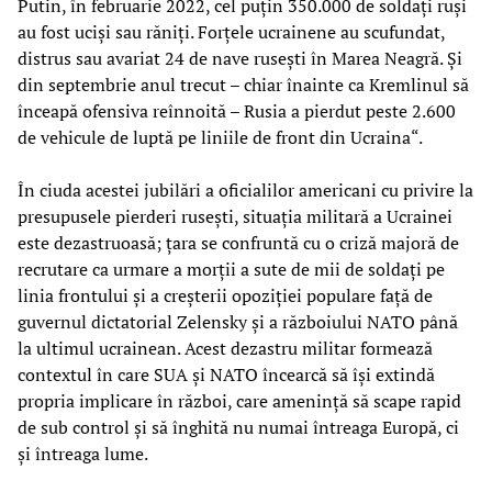
Putin, în februarie 2022, cel puțin 350.000 de soldați ruși
au fost uciși sau răniți. Forțele ucrainene au scufundat,
distrus sau avariat 24 de nave rusești în Marea Neagră. Și
din septembrie anul trecut – chiar înainte ca Kremlinul să
înceapă ofensiva reînnoită – Rusia a pierdut peste 2.600
de vehicule de luptă pe liniile de front din Ucraina“.
În ciuda acestei jubilări a oficialilor americani cu privire la
presupusele pierderi rusești, situația militară a Ucrainei
este dezastruoasă; țara se confruntă cu o criză majoră de
recrutare ca urmare a morții a sute de mii de soldați pe
linia frontului și a creșterii opoziției populare față de
guvernul dictatorial Zelensky și a războiului NATO până
la ultimul ucrainean. Acest dezastru militar formează
contextul în care SUA și NATO încearcă să își extindă
propria implicare în război, care amenință să scape rapid
de sub control și să înghită nu numai întreaga Europă, ci
și întreaga lume.