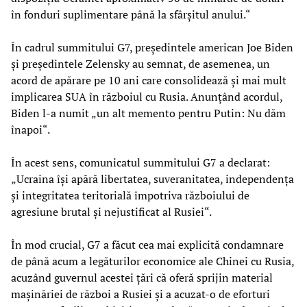
în fonduri suplimentare până la sfârșitul anului.“
În cadrul summitului G7, președintele american Joe Biden
și președintele Zelensky au semnat, de asemenea, un
acord de apărare pe 10 ani care consolidează și mai mult
implicarea SUA în războiul cu Rusia. Anunțând acordul,
Biden l-a numit „un alt memento pentru Putin: Nu dăm
înapoi“.
În acest sens, comunicatul summitului G7 a declarat:
„Ucraina își apără libertatea, suveranitatea, independența
și integritatea teritorială împotriva războiului de
agresiune brutal și nejustificat al Rusiei“.
În mod crucial, G7 a făcut cea mai explicită condamnare
de până acum a legăturilor economice ale Chinei cu Rusia,
acuzând guvernul acestei țări că oferă sprijin material
mașinăriei de război a Rusiei și a acuzat-o de eforturi