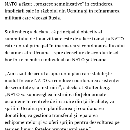
NATO a făcut „progrese semnificative“ în extinderea
implicării sale în războiul din Ucraina și în reînarmarea
militară care vizează Rusia.
Stoltenberg a declarat că principalul obiectiv al
summitului de luna viitoare este de a face tranziția NATO
către un rol principal în înarmarea și coordonarea fluxului
de arme către Ucraina – spre deosebire de acordurile ad-
hoc între membrii individuali ai NATO și Ucraina.
„Am căzut de acord asupra unui plan care stabilește
modul în care NATO va conduce coordonarea asistenței
de securitate și a instruirii“, a declarat Stoltenberg.
„NATO va supraveghea instruirea forțelor armate
ucrainene în centrele de instruire din țările aliate, va
sprijini Ucraina prin planificarea și coordonarea
donațiilor, va gestiona transferul și repararea
echipamentelor și va oferi sprijin pentru dezvoltarea pe
termen lung a forțelor armate ucrainene.“