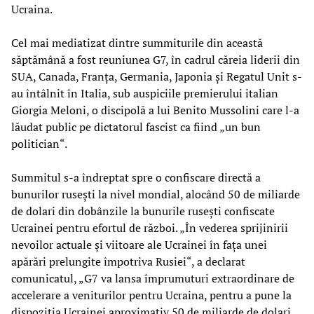
Ucraina.
Cel mai mediatizat dintre summiturile din această
săptămână a fost reuniunea G7, în cadrul căreia liderii din
SUA, Canada, Franța, Germania, Japonia și Regatul Unit s-
au întâlnit în Italia, sub auspiciile premierului italian
Giorgia Meloni, o discipolă a lui Benito Mussolini care l-a
lăudat public pe dictatorul fascist ca fiind „un bun
politician“.
Summitul s-a îndreptat spre o confiscare directă a
bunurilor rusești la nivel mondial, alocând 50 de miliarde
de dolari din dobânzile la bunurile rusești confiscate
Ucrainei pentru efortul de război. „În vederea sprijinirii
nevoilor actuale și viitoare ale Ucrainei în fața unei
apărări prelungite împotriva Rusiei“, a declarat
comunicatul, „G7 va lansa împrumuturi extraordinare de
accelerare a veniturilor pentru Ucraina, pentru a pune la
dispoziția Ucrainei aproximativ 50 de miliarde de dolari