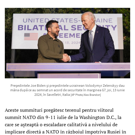
Președintele Joe Biden și președintele ucrainean Volodymyr Zelenskyy dau
mâna după ce au semnat un acord de securitate în marginea G7, joi, 13 iunie
2024, în Savelletri, Italia
[AP Photo/Alex Brandon]
Aceste summituri pregătesc terenul pentru viitorul
summit NATO din 9-11 iulie de la Washington D.C., la
care se așteaptă o escaladare calitativă a nivelului de
implicare directă a NATO în războiul împotriva Rusiei în