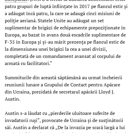
patru grupuri de luptă înființate în 2017 pe flancul estic și
a adăugat încă patru, la care se adaugă cinci misiuni de
poliție aeriană. Statele Unite au adăugat un set
suplimentar de brigăzi de echipamente prepoziționate în
Europa, au bazat în avans două escadrile suplimentare de
F-35 în Europa și și-au mărit prezența pe flancul estic de
la dimensiunea unei brigăzi la cea a unei divizii,
completată de un comandament avansat al corpului de
armată cu facilitatori.“
Summiturile din această săptămână au urmat încheierii
reuniunii lunare a Grupului de Contact pentru Apărare
din Ucraina, prezidată de secretarul apărării Lloyd J.
Austin.
Austin s-a lăudat cu „pierderile uluitoare suferite de
invadatorii ruși“, provocate de Ucraina și de susținătorii
săi. Austin a declarat că „De la invazia pe scară largă a lui