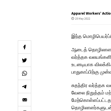
Apparel Workers’ Acti
25 May 2022
இந்த மொழிபெயர்ப்
ஆடைத் தொழிலாளர்க
வர்த்தக வலயங்களி
உடனடியாக விலக்கி
பாதுகாப்பிற்கு முன
சுதந்திர வர்த்தக
வேலை நிறுத்தம் மற்
மேற்கொள்ளப்பட்டதா
தொழிலாளர்களுடன் 