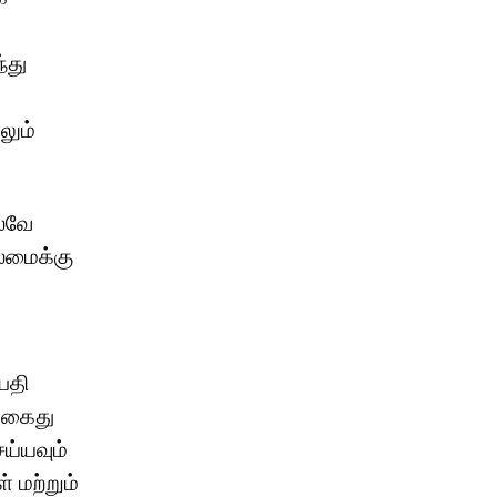
்து
லும்
லவே
ைமைக்கு
பதி
ை கைது
ய்யவும்
 மற்றும்