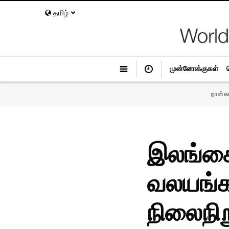
தமிழ்
முன்னோக்குகள்
நான்க
இலங்கை 
வலயங்க
நிலைநிற