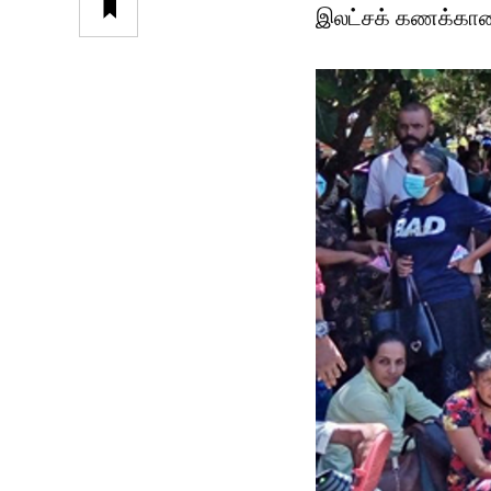
இலட்சக் கணக்காண 