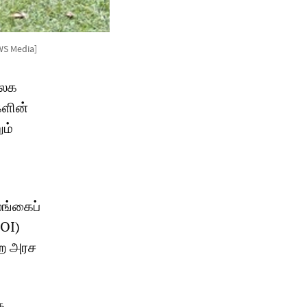
WS Media]
ிலக
களின்
ும்
லங்கைப்
BOI)
்ற அரச
க