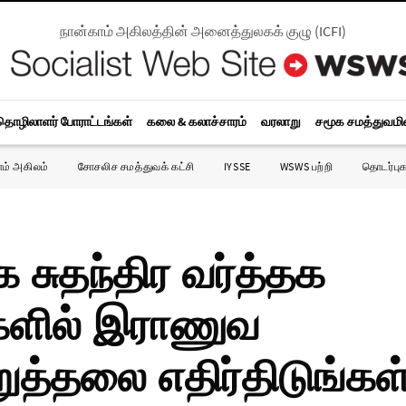
நான்காம் அகிலத்தின் அனைத்துலகக் குழு
(
ICFI
)
தொழிலாளர் போராட்டங்கள்
கலை & கலாச்சாரம்
வரலாறு
சமூக சமத்துவம
ாம் அகிலம்
சோசலிச சமத்துவக் கட்சி
IYSSE
WSWS பற்றி
தொடர்புக
சுதந்திர வர்த்தக
ளில் இராணுவ
ுத்தலை எதிர்திடுங்கள