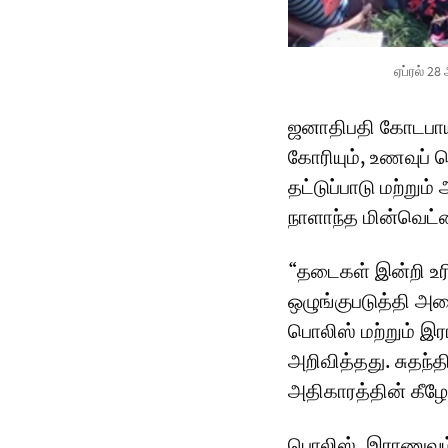
ஏப்ரல் 2
ஜனாதிபதி கோடபாய
கோரியும், உணவுப் 
தட்டுப்பாடு மற்றும
நாளாந்த மின்வெட்
“தடைகள் இன்றி உ
ஒழுங்குபடுத்தி அ
பொலிஸ் மற்றும் இர
அறிவித்தது. சுதந்
அதிகாரத்தின் கீழ
பொலிஸ், இராணுவம்,