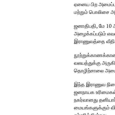
ஏனைய பிற அமைப்ப
மற்றும் பொலிசை அவ
ஜனாதிபதி, மே 10 அ
அழைக்கப்படும் எவ
இராணுவத்தை வீதிக
நூற்றுக்காணக்கான 
வலயத்துக்கு அருகி
தொழிற்சாலை அமைந்
இந்த இராணுவ நிலை
ஜனநாயக உரிமைகள் 
நகர்வானது தனியார
மையங்களுக்கும் வ