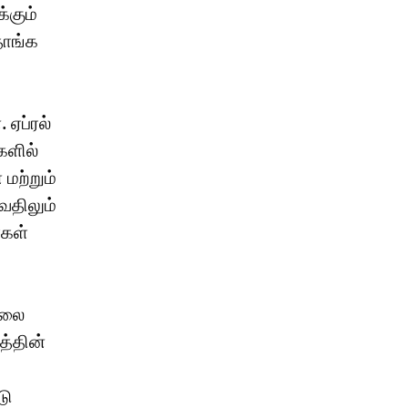
்கும்
தாங்க
 ஏப்ரல்
களில்
 மற்றும்
வதிலும்
்கள்
ேலை
த்தின்
டு