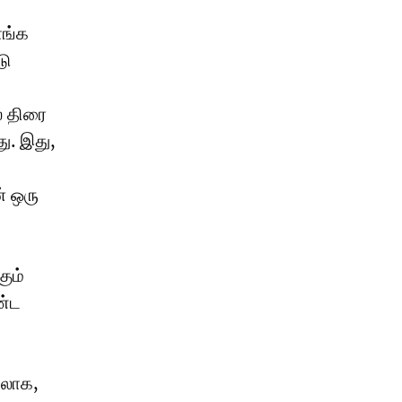
ாங்க
டு
் திரை
து. இது,
் ஒரு
ும்
ண்ட
ிலாக,