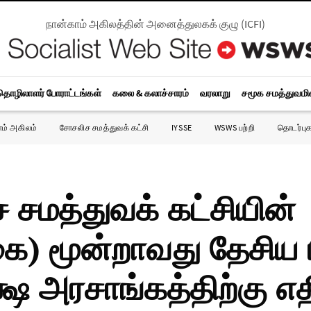
நான்காம் அகிலத்தின் அனைத்துலகக் குழு
(
ICFI
)
தொழிலாளர் போராட்டங்கள்
கலை & கலாச்சாரம்
வரலாறு
சமூக சமத்துவம
ாம் அகிலம்
சோசலிச சமத்துவக் கட்சி
IYSSE
WSWS பற்றி
தொடர்புக
சமத்துவக் கட்சியின்
ை) மூன்றாவது தேசிய 
்ஷ அரசாங்கத்திற்கு எ