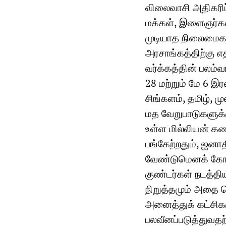
விலைவாசி அதிகரிப்
மக்கள், இளைஞர்கள்
முடியாத நிலைமைக
அரசாங்கத்திற்கு 
வர்க்கத்தின் பலம்வ
28 மற்றும் மே 6 இ
சிங்களம், தமிழ், ம
மத வேறுபாடுகளுக்க
உள்ள மில்லியன் க
பங்கேற்றதும், ஜன
வேண்டுமெனக் கோரி 
குண்டர்கள் நடத்
நிறுத்தமும் அதை வ
அனைத்துக் கட்சிகள
பலவீனப்படுத்துவத