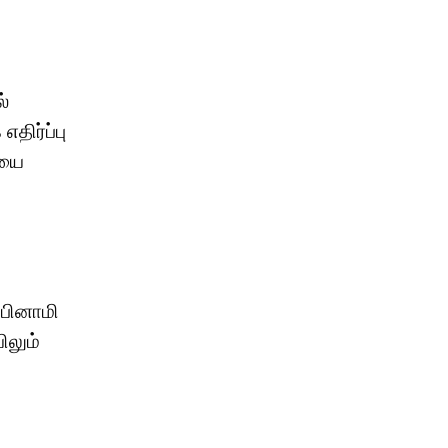
்
திர்ப்பு
ியை
 பினாமி
ிலும்