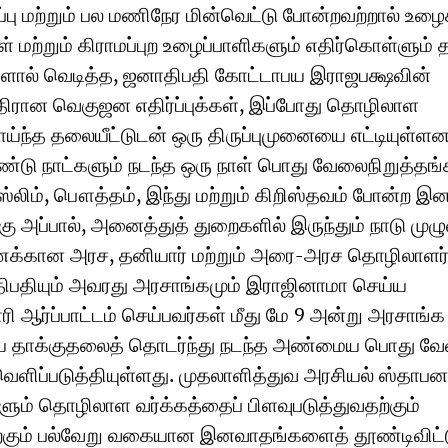
பு மற்றும் பல மணிநேர மின்வெட்டு போன்றவற்றால் உழைக
 மற்றும் கிராமப்புற உழைப்பாளிகளும் எதிர்கொள்ளும் 
ளால் வெடித்த, ஜனாதிபதி கோட்டாபய இராஜபக்ஷவின்
எதிரான வெகுஜன எதிர்ப்புக்கள், இப்போது தொழிலாள
ாய்ந்த தலையீட்டுடன் ஒரு திருப்புமுனையை எட்டியுள்ளன.
ரண்டு நாட்களும் நடந்த ஒரு நாள் பொது வேலைநிறுத்தங்
ுஸ்லிம், பௌத்தம், இந்து மற்றும் கிறிஸ்தவம் போன்ற இன
ு அப்பால், அனைத்துத் துறைகளில் இருந்தும் நாடு முழு
ணக்கான அரச, தனியார் மற்றும் அரை-அரச தொழிலாளர
ாதிபதியும் அவரது அரசாங்கமும் இராஜினாமா செய்ய
ஆர்ப்பாட்டம் செய்பவர்கள் மீது மே 9 அன்று அரசாங்க
திய தாக்குதலைத் தொடர்ந்து நடந்த அண்மைய பொது வ
ெளிப்படுத்தியுள்ளது. முதலாளித்துவ அரசியல் ஸ்தாபன
ும் தொழிலாள வர்க்கத்தைப் பிளவுபடுத்துவதற்கும்
ற்கும் பல்வேறு வகையான இனவாதங்களைத் தூண்டிவிட்