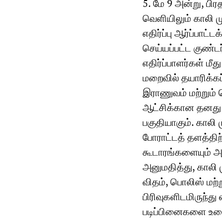
5. மே 9 அன்று, ப
வெளியிலும் காலி ம
எதிர்ப்பு ஆர்ப்பாட
செய்யப்பட்ட குண்
எதிர்ப்பாளர்கள் மீ
மறைவில் தயாரிக்கப்ப
இராணுவம் மற்றும
ஆட்சிக்கான தனது ந
பகுதியாகும். காலி
போராட்டத் தளத்திற
கூடாரங்களையும் அ
அனுமதித்து, காலி
விதம், பொலிஸ் மற்
பிரிவுகளிடமிருந்து
படிப்பினைகளை உழை