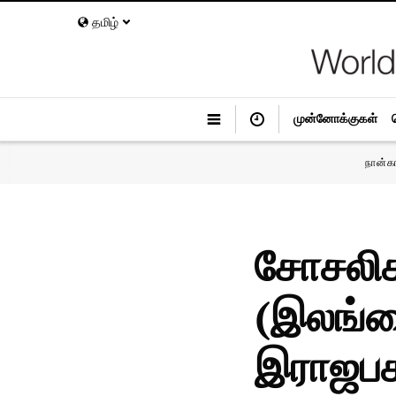
தமிழ்
முன்னோக்குகள்
நான்க
சோசலிச 
(இலங்க
இராஜபக