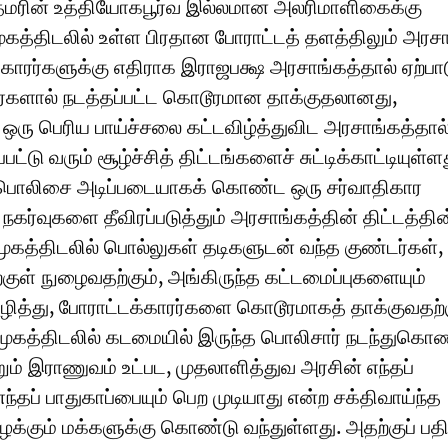
ிரதமரின் உத்தியோகபூர்வ இல்லமான அலரிமாளிகைக்கு
ுகத்திடலில் உள்ள பிரதான போராட்டத் தளத்திலும் அரச
்டக்காரர்களுக்கு எதிராக இராஜபக்ஷ அரசாங்கத்தால் ஏற்பா
டர்களால் நடத்தப்பட்ட கொடூரமான தாக்குதலானது,
து ஒரு பெரிய பாய்ச்சலை கட்டவிழ்த்துவிட அரசாங்கத்தால
ட்டு வரும் சூழ்ச்சித் திட்டங்களைச் சுட்டிக்காட்டியுள்ள
் பொலிசை அடிப்படையாகக் கொண்ட ஒரு சர்வாதிகார
கர்வுகளை தீவிரப்படுத்தும் அரசாங்கத்தின் திட்டத்தின
 முகத்திடலில் பொல்லுகள் தடிகளுடன் வந்த குண்டர்கள்,
்குள் நுழைவதற்கும், அங்கிருந்த கட்டமைப்புகளையும்
ழித்து, போராட்டக்காரர்களை கொடூரமாகத் தாக்குவதற்க
 முகத்திடலில் கடமையில் இருந்த பொலிசார் நடந்துகொ
றும் இராணுவம் உட்பட, முதலாளித்துவ அரசின் எந்தப்
 எந்தப் பாதுகாப்பையும் பெற முடியாது என்ற சக்திவாய்ந்த
க்கும் மக்களுக்கு கொண்டு வந்துள்ளது. அதற்குப் பத