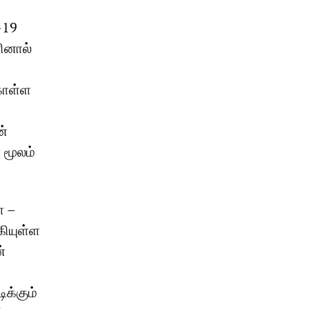
-19
ினால்
கொள்ள
ன்
மூலம்
ை –
ியுள்ள
்
ிக்கும்