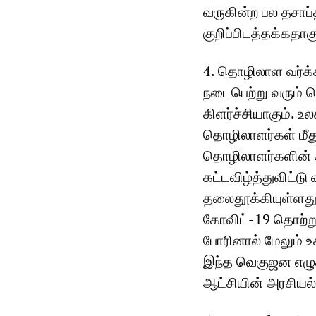
வருகின்ற பல தசாப்த
குறிப்பிடத்தக்கதாகு
4. தொழிலாள வர்க்க
நடைபெற்று வரும் தொ
கிளர்ச்சியாகும். 
தொழிலாளர்கள் மீது
தொழிலாளர்களின் அ
கட்டவிழ்த்துவிட்டு
தலைதூக்கியுள்ளது
கோவிட்-19 தொற்று
போரினால் மேலும் 
இந்த வெகுஜன எழுச்
ஆட்சியின் அரசியல்