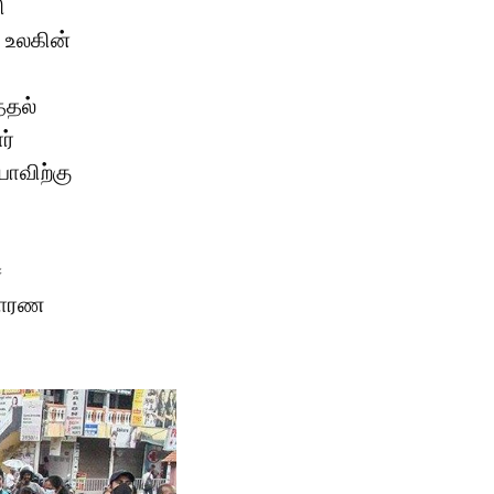
ி
 உலகின்
்தல்
ர்
யாவிற்கு
ச
ாதாரண