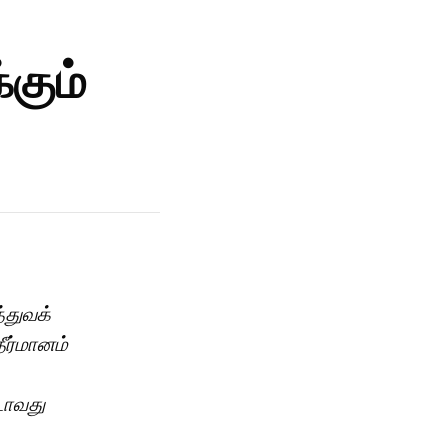
கும்
துவக்
ீர்மானம்
டாவது