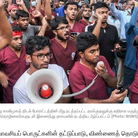
ு காலிமுகத் திடல் போராட்டத்தின் மீது நடத்தப்பட்ட தாக்குதலுக்கு எதிராக மரு
தொழிலாளர்களுடன் இணைந்து றாகமவில் நடத்திய ஆர்ப்பாட்டம் [Photo: WSWS]
ியாவசியப் பொருட்களின் தட்டுப்பாடு, விண்ணைத் தொடு