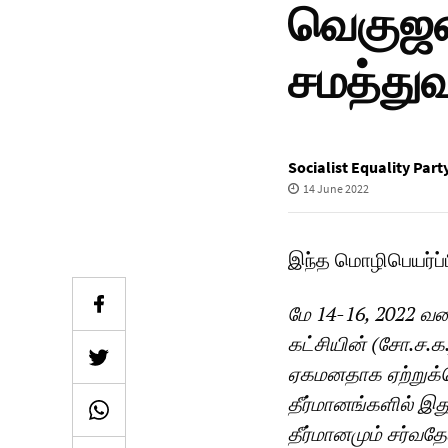
வெகுஜன
சமத்துவ
Socialist Equality Part
14 June 2022
இந்த மொழிபெயர்ப்
மே 14-16, 2022 
கட்சியின் (சோ.ச.க
ஏகமனதாக ஏற்றுக்கொ
தீர்மானங்களில் இத
தீர்மானமும் சர்வதே