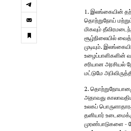
1. இலங்கையின் த
தொற்றுநோய் மற்று
மிகவும் தீவிரமடைந
சூழ்நிலையில் வைத
முடியும். இலங்கைய
உழைப்பாளிகளின் வ
சரியான அரசியல் 
மட்டுமே அபிவிருத்தி
2. தொற்றுநோயானது
அதாவது காலாவதிய
உலகப் பொருளாதாரத்
தனியார் உடைமைக்க
முரண்பாடுகளை - மேற